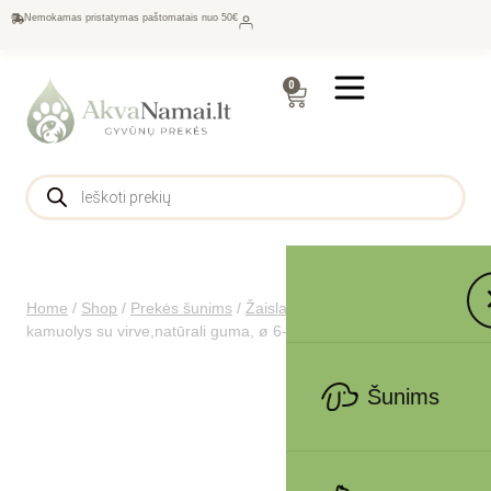
Nemokamas pristatymas paštomatais nuo 50€
0
Home
/
Shop
/
Prekės šunims
/
Žaislai
/
Virviniai šunims
/
Trixie
kamuolys su virve,natūrali guma, ø 6-30 cm
Šunims