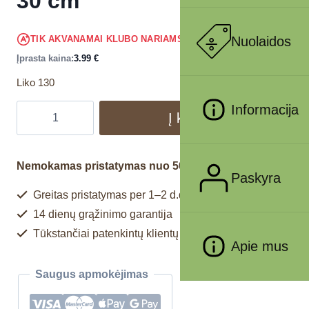
30 cm
3.79
€
Nuolaidos
TIK AKVANAMAI KLUBO NARIAMS
!
Įprasta kaina:
3.99
€
Liko 130
Informacija
Į krepšelį
Nemokamas pristatymas nuo 50€
Paskyra
Greitas pristatymas per 1–2 d.d.
14 dienų grąžinimo garantija
Tūkstančiai patenkintų klientų
Apie mus
Saugus apmokėjimas