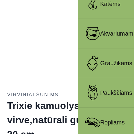
Katėms
Akvariumam
Graužikams
Paukščiams
VIRVINIAI ŠUNIMS
Trixie kamuolys su
virve,natūrali guma, ø 6-
Ropliams