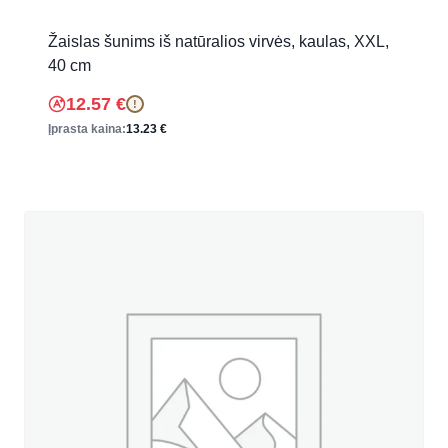
Žaislas šunims iš natūralios virvės, kaulas, XXL,
40 cm
12.57
€
!
Įprasta kaina:
13.23
€