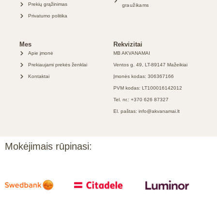
Prekių grąžinimas
graužikams
Privatumo politika
Mes
Rekvizitai
Apie įmonė
MB AKVANAMAI
Prekiaujami prekės ženklai
Ventos g. 49, LT-89147 Mažeikiai
Kontaktai
Įmonės kodas: 306367166
PVM kodas: LT100016142012
Tel. nr.: +370 626 87327
El. paštas: info@akvanamai.lt
Mokėjimais rūpinasi: