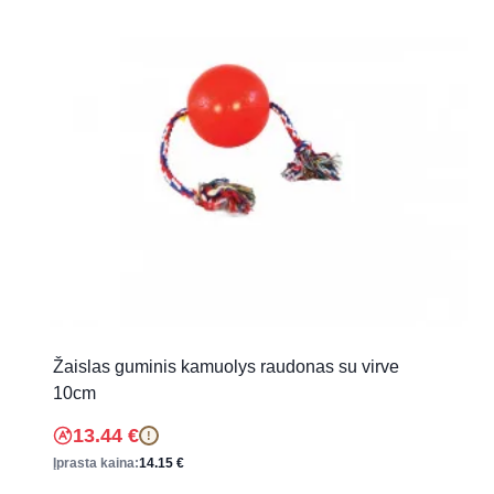
Žaislas guminis kamuolys raudonas su virve
10cm
13.44
€
!
Įprasta kaina:
14.15
€