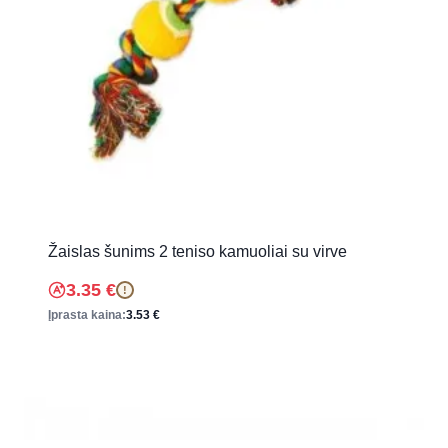
Žaislas šunims 2 teniso kamuoliai su virve
3.35
€
!
Įprasta kaina:
3.53
€