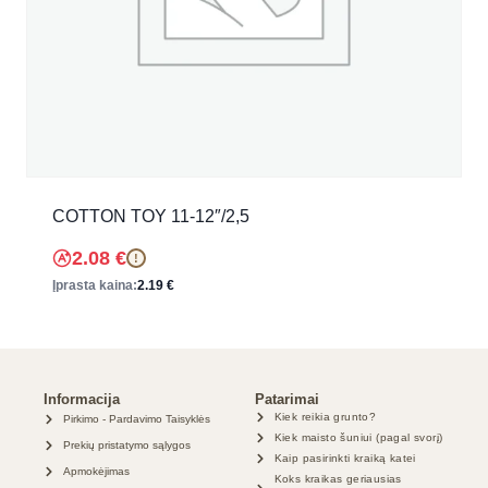
COTTON TOY 11-12″/2,5
2.08
€
!
Įprasta kaina:
2.19
€
Informacija
Patarimai
Kiek reikia grunto?
Pirkimo - Pardavimo Taisyklės
Kiek maisto šuniui (pagal svorį)
Prekių pristatymo sąlygos
Kaip pasirinkti kraiką katei
Apmokėjimas
Koks kraikas geriausias