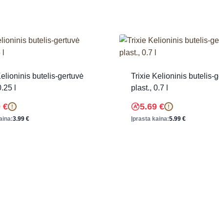
Kelioninis butelis-gertuvė
Trixie Kelioninis butelis-
0.25 l
plast., 0.7 l
9
€
5.69
€
!
!
aina:
3.99
€
Įprasta kaina:
5.99
€