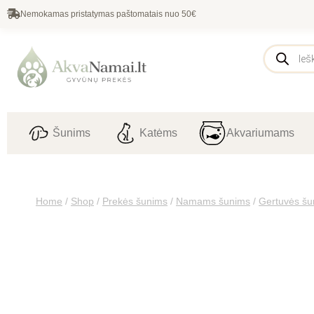
Nemokamas pristatymas paštomatais nuo 50€
Šunims
Katėms
Akvariumams
Home
/
Shop
/
Prekės šunims
/
Namams šunims
/
Gertuvės šu