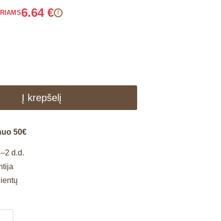
6.64
€
ARIAMS
!
Į krepšelį
nuo 50€
–2 d.d.
tija
lientų