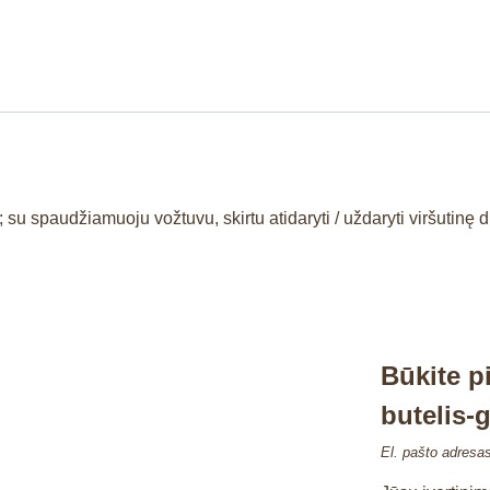
u spaudžiamuoju vožtuvu, skirtu atidaryti / uždaryti viršutinę dube
Būkite p
butelis-g
El. pašto adresa