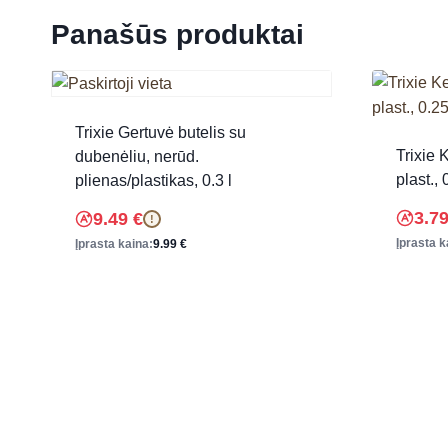
Panašūs produktai
Trixie Gertuvė butelis su
Trixie 
dubenėliu, nerūd.
plast., 
plienas/plastikas, 0.3 l
3.7
9.49
€
!
Įprasta k
Įprasta kaina:
9.99
€