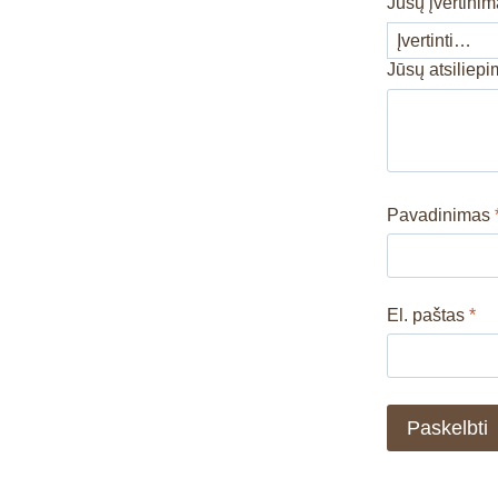
Jūsų įvertini
Jūsų atsiliep
Pavadinimas
El. paštas
*