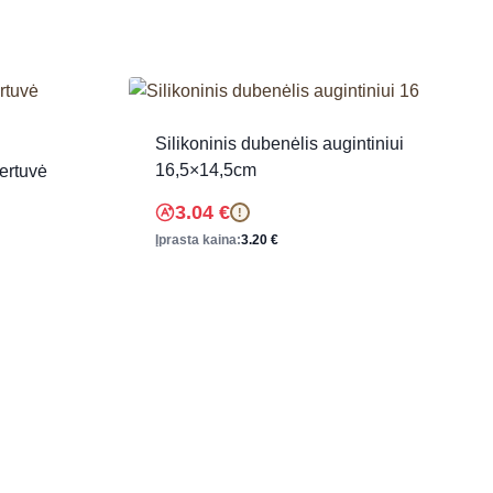
Silikoninis dubenėlis augintiniui
16,5×14,5cm
gertuvė
3.04
€
!
Įprasta kaina:
3.20
€