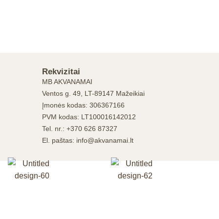
Rekvizitai
MB AKVANAMAI
Ventos g. 49, LT-89147 Mažeikiai
Įmonės kodas: 306367166
PVM kodas: LT100016142012
Tel. nr.: +370 626 87327
El. paštas: info@akvanamai.lt