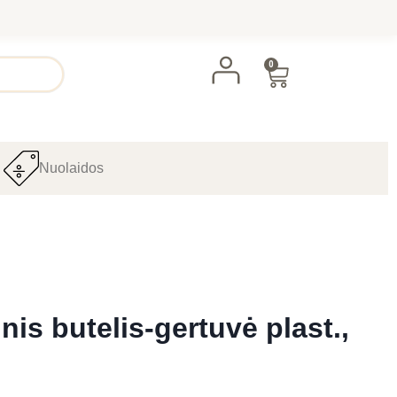
0
Nuolaidos
inis butelis-gertuvė plast.,