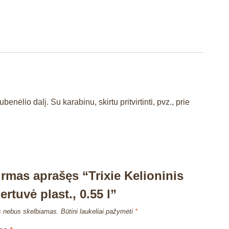
nėlio dalį. Su karabinu, skirtu pritvirtinti, pvz., prie
irmas aprašęs “Trixie Kelioninis
ertuvė plast., 0.55 l”
s nebus skelbiamas.
Būtini laukeliai pažymėti
*