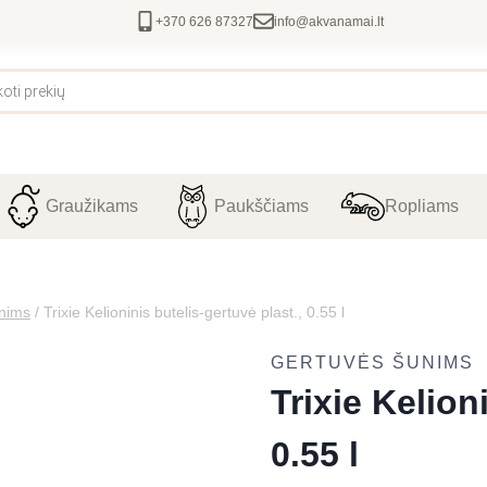
+370 626 87327
info@akvanamai.lt
Graužikams
Paukščiams
Ropliams
nims
/
Trixie Kelioninis butelis-gertuvė plast., 0.55 l
GERTUVĖS ŠUNIMS
Trixie Kelion
0.55 l