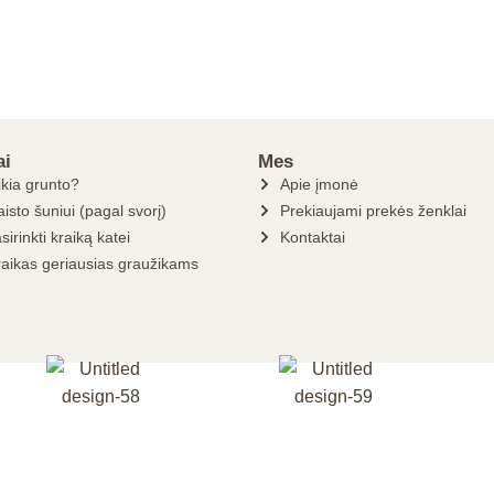
ai
Mes
ikia grunto?
Apie įmonė
isto šuniui (pagal svorį)
Prekiaujami prekės ženklai
sirinkti kraiką katei
Kontaktai
raikas geriausias graužikams