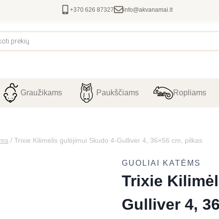
+370 626 87327
info@akvanamai.lt
Graužikams
Paukščiams
Ropliams
ėms
/
Trixie Kilimėlis gulėjimui Skudo 4-Gulliver 4, 36×56 cm, pilkas
GUOLIAI KATĖMS
Trixie Kilimė
Gulliver 4, 3