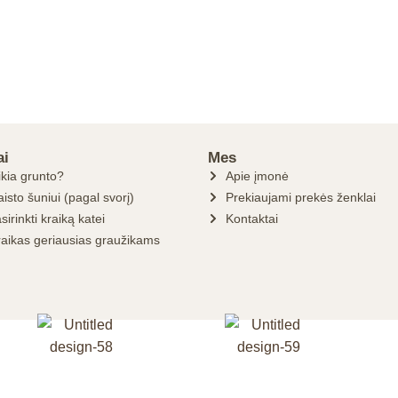
ai
Mes
ikia grunto?
Apie įmonė
isto šuniui (pagal svorį)
Prekiaujami prekės ženklai
sirinkti kraiką katei
Kontaktai
raikas geriausias graužikams