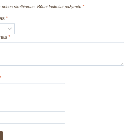
s nebus skelbiamas.
Būtini laukeliai pažymėti
*
mas
*
imas
*
*