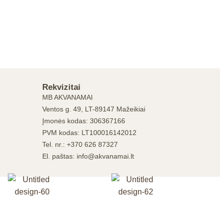
Rekvizitai
MB AKVANAMAI
Ventos g. 49, LT-89147 Mažeikiai
Įmonės kodas: 306367166
PVM kodas: LT100016142012
Tel. nr.: +370 626 87327
El. paštas: info@akvanamai.lt