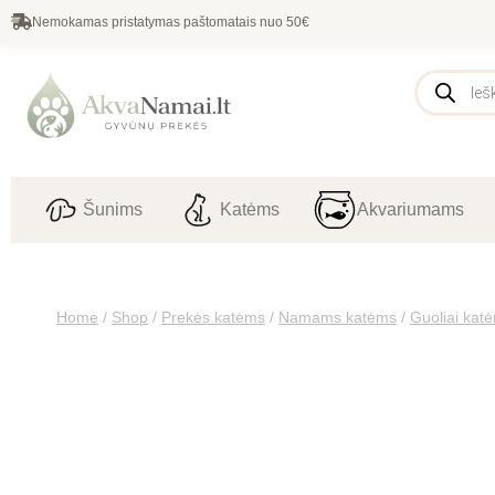
Nemokamas pristatymas paštomatais nuo 50€
Šunims
Katėms
Akvariumams
Home
/
Shop
/
Prekės katėms
/
Namams katėms
/
Guoliai kat