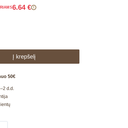
6.64
€
ARIAMS
!
Į krepšelį
nuo 50€
–2 d.d.
tija
lientų