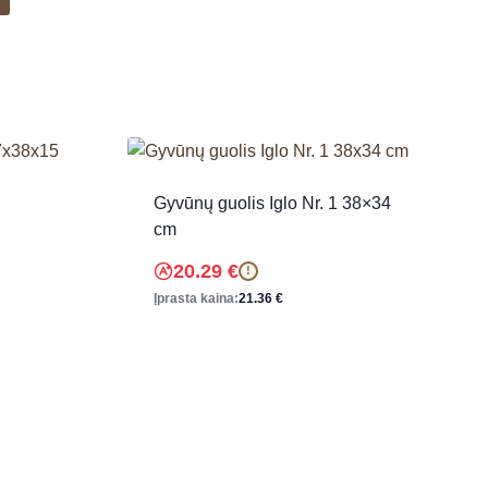
Gyvūnų guolis Iglo Nr. 1 38×34
cm
20.29
€
!
Įprasta kaina:
21.36
€