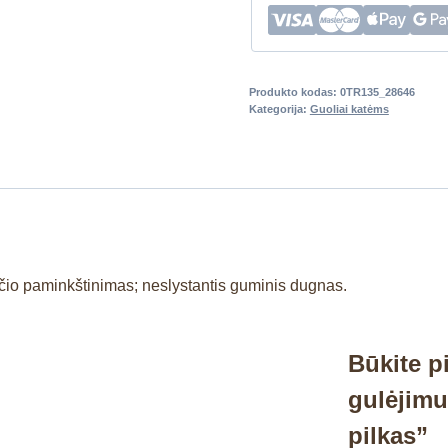
Produkto kodas:
0TR135_28646
Kategorija:
Guoliai katėms
sčio paminkštinimas; neslystantis guminis dugnas.
Būkite p
gulėjimu
pilkas”