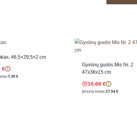
ukas, 46,5×29,5×2 cm
Gyvūnų guolis Mis Nr. 2
8
€
!
47x38x15 cm
aina:
7.35
€
16.66
€
!
Įprasta kaina:
17.54
€