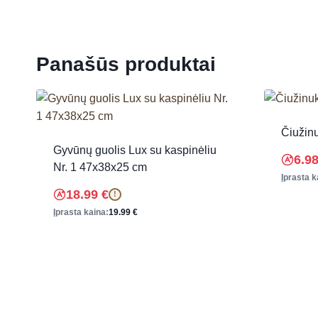
Panašūs produktai
Čiužin
Gyvūnų guolis Lux su kaspinėliu
6.9
Nr. 1 47x38x25 cm
Įprasta k
18.99
€
!
Įprasta kaina:
19.99
€