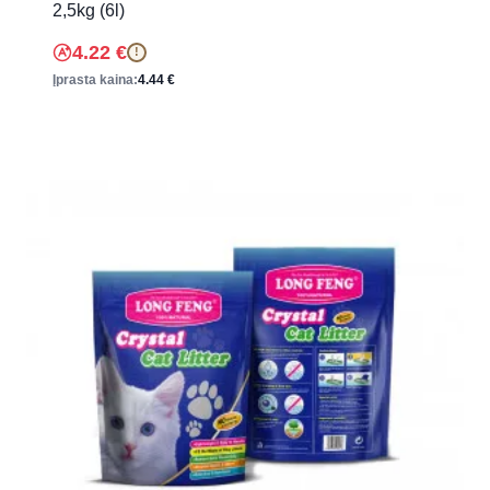
2,5kg (6l)
4.22
€
!
Įprasta kaina:
4.44
€