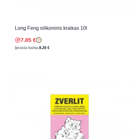
Long Feng silikoninis kraikas 10l
7.85
€
!
Įprasta kaina:
8.26
€