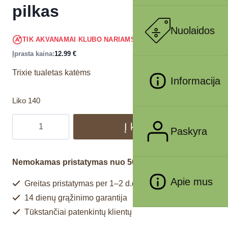
pilkas
Nuolaidos
12.34
€
TIK AKVANAMAI KLUBO NARIAMS
!
Įprasta kaina:
12.99
€
Trixie tualetas katėms
Informacija
Liko 140
Į krepšelį
Paskyra
Nemokamas pristatymas nuo 50€
Apie mus
Greitas pristatymas per 1–2 d.d.
14 dienų grąžinimo garantija
Tūkstančiai patenkintų klientų