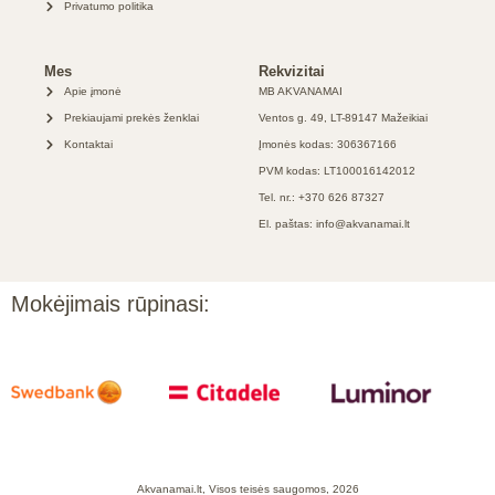
Privatumo politika
Mes
Rekvizitai
Apie įmonė
MB AKVANAMAI
Prekiaujami prekės ženklai
Ventos g. 49, LT-89147 Mažeikiai
Kontaktai
Įmonės kodas: 306367166
PVM kodas: LT100016142012
Tel. nr.: +370 626 87327
El. paštas: info@akvanamai.lt
Mokėjimais rūpinasi:
Akvanamai.lt, Visos teisės saugomos, 2026