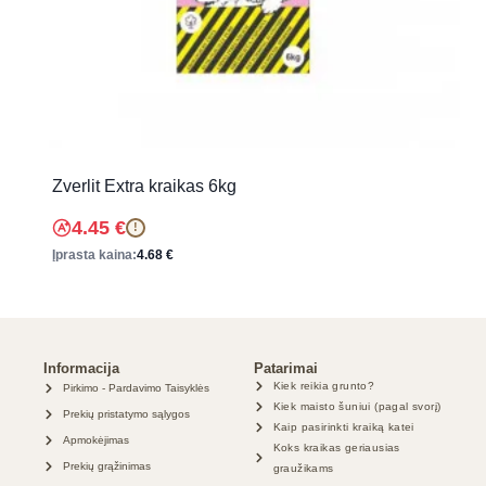
Zverlit Extra kraikas 6kg
4.45
€
!
Įprasta kaina:
4.68
€
Informacija
Patarimai
Kiek reikia grunto?
Pirkimo - Pardavimo Taisyklės
Kiek maisto šuniui (pagal svorį)
Prekių pristatymo sąlygos
Kaip pasirinkti kraiką katei
Apmokėjimas
Koks kraikas geriausias
Prekių grąžinimas
graužikams