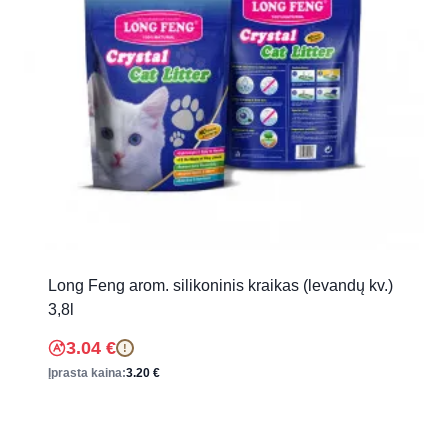
Long Feng arom. silikoninis kraikas (levandų kv.)
3,8l
3.04
€
!
Įprasta kaina:
3.20
€