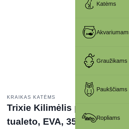
Katėms
Akvariumam
Graužikams
Paukščiams
KRAIKAS KATĖMS
Trixie Kilimėlis prie
Ropliams
tualeto, EVA, 35x45cm,