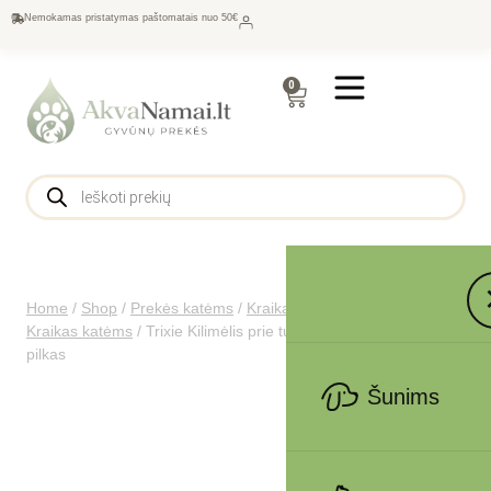
Nemokamas pristatymas paštomatais nuo 50€
0
Home
/
Shop
/
Prekės katėms
/
Kraikas ir tualetai katėms
/
Kraikas katėms
/
Trixie Kilimėlis prie tualeto, EVA, 35x45cm,
pilkas
Šunims