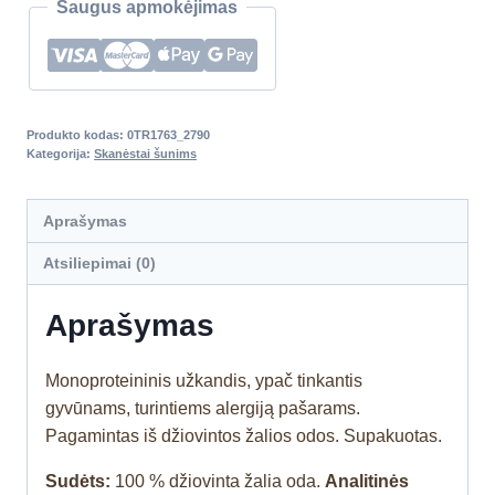
Saugus apmokėjimas
Produkto kodas:
0TR1763_2790
Kategorija:
Skanėstai šunims
Aprašymas
Atsiliepimai (0)
Aprašymas
Monoproteininis užkandis, ypač tinkantis
gyvūnams, turintiems alergiją pašarams.
Pagamintas iš džiovintos žalios odos. Supakuotas.
Sudėts:
100 % džiovinta žalia oda.
Analitinės