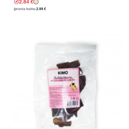
2.84
€
!
Įprasta kaina:
2.99
€