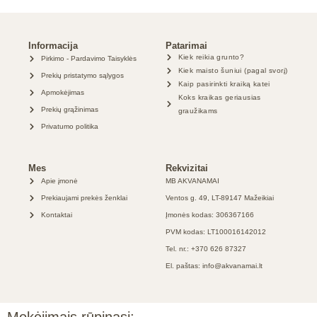
Informacija
Patarimai
Kiek reikia grunto?
Pirkimo - Pardavimo Taisyklės
Kiek maisto šuniui (pagal svorį)
Prekių pristatymo sąlygos
Kaip pasirinkti kraiką katei
Apmokėjimas
Koks kraikas geriausias
Prekių grąžinimas
graužikams
Privatumo politika
Mes
Rekvizitai
Apie įmonė
MB AKVANAMAI
Prekiaujami prekės ženklai
Ventos g. 49, LT-89147 Mažeikiai
Kontaktai
Įmonės kodas: 306367166
PVM kodas: LT100016142012
Tel. nr.: +370 626 87327
El. paštas: info@akvanamai.lt