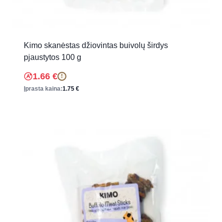
Kimo skanėstas džiovintas buivolų širdys
pjaustytos 100 g
1.66
€
!
Įprasta kaina:
1.75
€