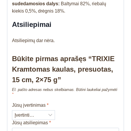
sudedamosios dalys:
Baltymai 82%, riebalų
kiekis 0,5%, drėgnis 18%.
Atsiliepimai
Atsiliepimų dar nėra.
Būkite pirmas aprašęs “TRIXIE
Kramtomas kaulas, presuotas,
15 cm, 2×75 g”
El. pašto adresas nebus skelbiamas.
Būtini laukeliai pažymėti
*
Jūsų įvertinimas
*
Jūsų atsiliepimas
*