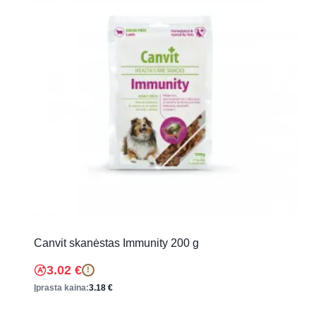
Canvit skanėstas Immunity 200 g
3.02
€
!
Įprasta kaina:
3.18
€