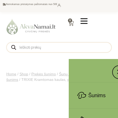
Nemokamas pristatymas paštomatais nuo 50€
0
Home
/
Shop
/
Prekės šunims
/
Šunų maistas
/
Skanėstai
šunims
/
TRIXIE Kramtomas kaulas, presuotas, 15 cm, 2×75 g
Šunims