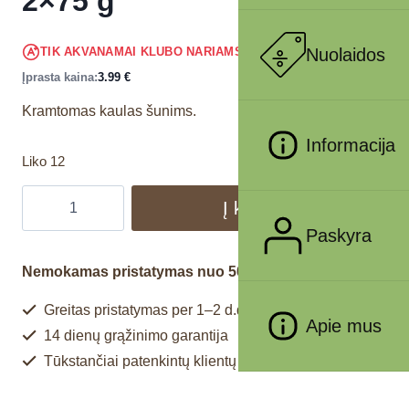
2×75 g
3.79
€
Nuolaidos
TIK AKVANAMAI KLUBO NARIAMS
!
Įprasta kaina:
3.99
€
Kramtomas kaulas šunims.
Informacija
Liko 12
Į krepšelį
Paskyra
Nemokamas pristatymas nuo 50€
Greitas pristatymas per 1–2 d.d.
Apie mus
14 dienų grąžinimo garantija
Tūkstančiai patenkintų klientų