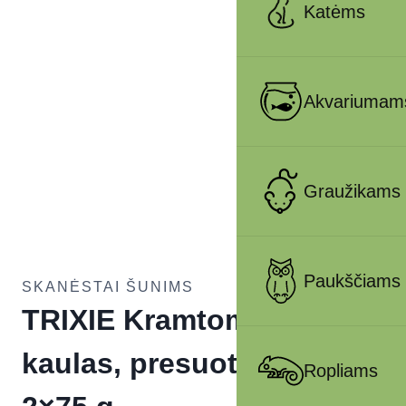
Katėms
Akvariumam
Graužikams
Paukščiams
SKANĖSTAI ŠUNIMS
TRIXIE Kramtomas
kaulas, presuotas, 15 cm,
Ropliams