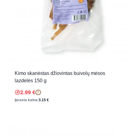
Kimo skanėstas džiovintas buivolų mėsos
lazdelės 150 g
2.99
€
!
Įprasta kaina:
3.15
€