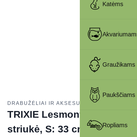
Katėms
Akvariumam
Graužikams
Paukščiams
DRABUŽĖLIAI IR AKSESUARAI ŠUNIMS
TRIXIE Lesmont žieminė
Ropliams
striukė, S: 33 cm,