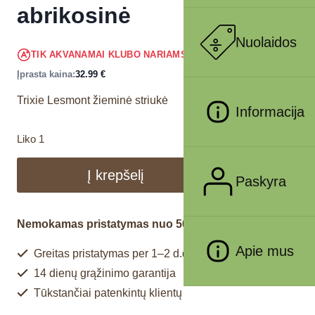
abrikosinė
Nuolaidos
31.34
€
TIK AKVANAMAI KLUBO NARIAMS
!
Įprasta kaina:
32.99
€
Trixie Lesmont žieminė striukė
Informacija
Liko 1
Į krepšelį
Paskyra
Nemokamas pristatymas nuo 50€
Apie mus
Greitas pristatymas per 1–2 d.d.
14 dienų grąžinimo garantija
Tūkstančiai patenkintų klientų