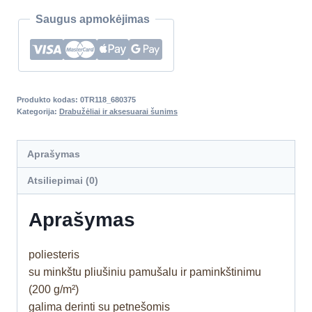
Saugus apmokėjimas
Produkto kodas:
0TR118_680375
Kategorija:
Drabužėliai ir aksesuarai šunims
Aprašymas
Atsiliepimai (0)
Aprašymas
poliesteris
su minkštu pliušiniu pamušalu ir paminkštinimu
(200 g/m²)
galima derinti su petnešomis