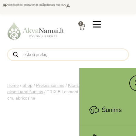
Nemokamas pristatymas paštomatais nuo 50€
0
Home
/
Shop
/
Prekės šunims
/
Kita šunims
/
Drabužėliai ir
aksesuarai šunims
/
TRIXIE Lesmont žieminė striukė, S: 33
cm, abrikosinė
Šunims