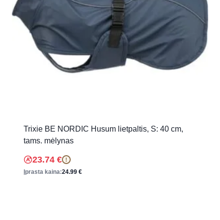
Trixie BE NORDIC Husum lietpaltis, S: 40 cm,
tams. mėlynas
23.74
€
!
Įprasta kaina:
24.99
€