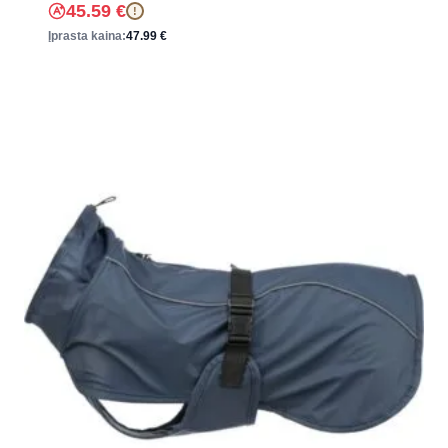
45.59
€
!
Įprasta kaina:
47.99
€