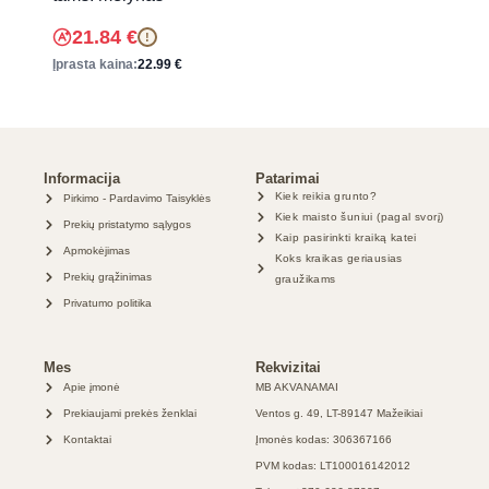
21.84
€
!
Įprasta kaina:
22.99
€
Informacija
Patarimai
Kiek reikia grunto?
Pirkimo - Pardavimo Taisyklės
Kiek maisto šuniui (pagal svorį)
Prekių pristatymo sąlygos
Kaip pasirinkti kraiką katei
Apmokėjimas
Koks kraikas geriausias
Prekių grąžinimas
graužikams
Privatumo politika
Mes
Rekvizitai
Apie įmonė
MB AKVANAMAI
Prekiaujami prekės ženklai
Ventos g. 49, LT-89147 Mažeikiai
Kontaktai
Įmonės kodas: 306367166
PVM kodas: LT100016142012