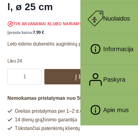
l, ø 25 cm
Nuolaidos
7.59
€
TIK AKVANAMAI KLUBO NARIAMS
!
Įprasta kaina:
7.99
€
Lėto ėdimo dubenėlis augintinių pašarui.
Informacija
Liko 24
Į krepšelį
Paskyra
Nemokamas pristatymas nuo 50€
Apie mus
Greitas pristatymas per 1–2 d.d.
14 dienų grąžinimo garantija
Tūkstančiai patenkintų klientų