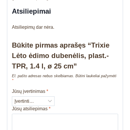
Atsiliepimai
Atsiliepimų dar nėra.
Būkite pirmas aprašęs “Trixie
Lėto ėdimo dubenėlis, plast.-
TPR, 1.4 l, ø 25 cm”
El. pašto adresas nebus skelbiamas.
Būtini laukeliai pažymėti
*
Jūsų įvertinimas
*
Jūsų atsiliepimas
*