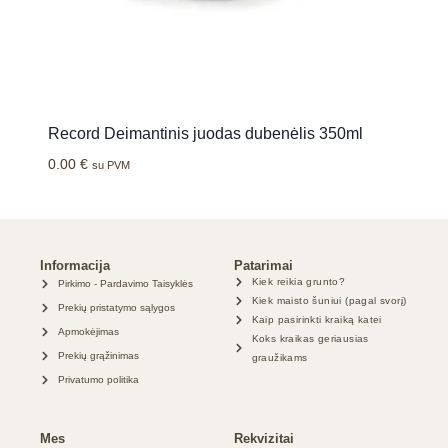
Record Deimantinis juodas dubenėlis 350ml
0.00
€
su PVM
Informacija
Patarimai
Kiek reikia grunto?
Pirkimo - Pardavimo Taisyklės
Kiek maisto šuniui (pagal svorį)
Prekių pristatymo sąlygos
Kaip pasirinkti kraiką katei
Apmokėjimas
Koks kraikas geriausias
Prekių grąžinimas
graužikams
Privatumo politika
Mes
Rekvizitai