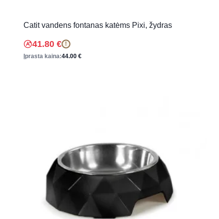
Catit vandens fontanas katėms Pixi, žydras
41.80
€
!
Įprasta kaina:
44.00
€