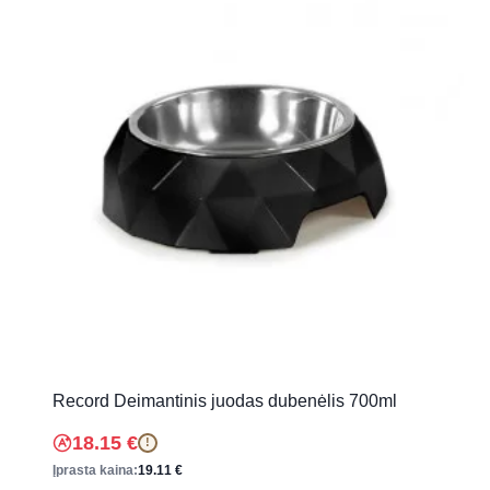
Record Deimantinis juodas dubenėlis 700ml
18.15
€
!
Įprasta kaina:
19.11
€