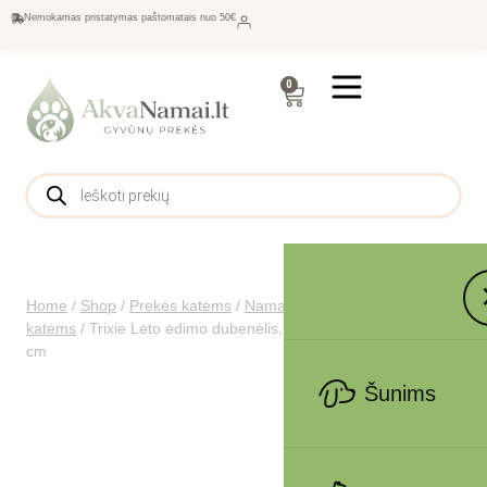
Nemokamas pristatymas paštomatais nuo 50€
0
Home
/
Shop
/
Prekės katėms
/
Namams katėms
/
Dubenėliai
katėms
/
Trixie Lėto ėdimo dubenėlis, plast.-TPR, 1.4 l, ø 25
cm
Šunims