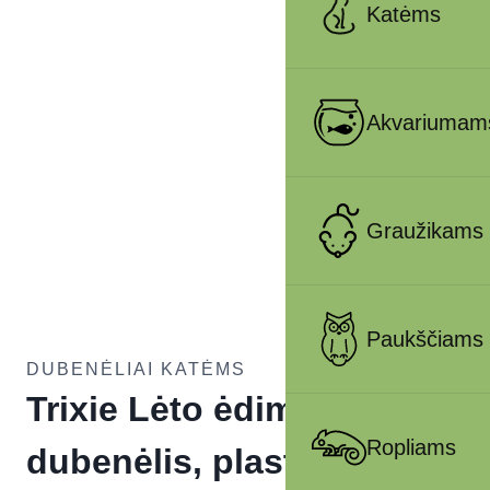
Katėms
Akvariumam
Graužikams
Paukščiams
DUBENĖLIAI KATĖMS
Trixie Lėto ėdimo
Ropliams
dubenėlis, plast.-TPR, 1.4