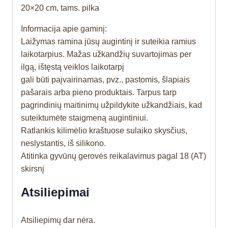
20×20 cm, tams. pilka
Informacija apie gaminį:
Laižymas ramina jūsų augintinį ir suteikia ramius
laikotarpius. Mažas užkandžių suvartojimas per
ilgą, ištęstą veiklos laikotarpį
gali būti paįvairinamas, pvz., pastomis, šlapiais
pašarais arba pieno produktais. Tarpus tarp
pagrindinių maitinimų užpildykite užkandžiais, kad
suteiktumėte staigmeną augintiniui.
Ratlankis kilimėlio kraštuose sulaiko skysčius,
neslystantis, iš silikono.
Atitinka gyvūnų gerovės reikalavimus pagal 18 (AT)
skirsnį
Atsiliepimai
Atsiliepimų dar nėra.