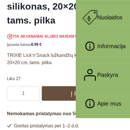
silikonas, 20×20 cm,
Nuolaidos
tams. pilka
8.54
€
TIK AKVANAMAI KLUBO NARIAMS
!
Įprasta kaina:
8.99
€
Informacija
TRIXIE Lick’n’Snack lužkandžių kilimėlis, silikonas,
20×20 cm, tams. pilka
Paskyra
Liko 27
Į krepšelį
Apie mus
Nemokamas pristatymas nuo 50€
Greitas pristatymas per 1–2 d.d.