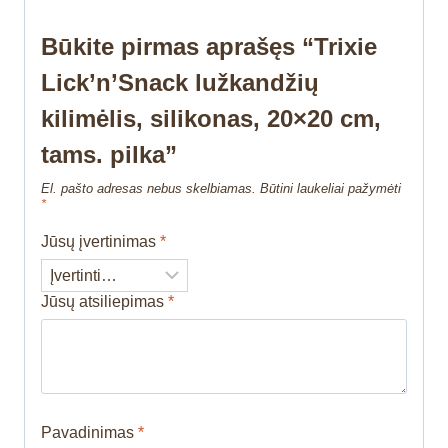
Būkite pirmas aprašęs “Trixie
Lick’n’Snack lužkandžių
kilimėlis, silikonas, 20×20 cm,
tams. pilka”
El. pašto adresas nebus skelbiamas.
Būtini laukeliai pažymėti
*
Jūsų įvertinimas
*
Jūsų atsiliepimas
*
Pavadinimas
*