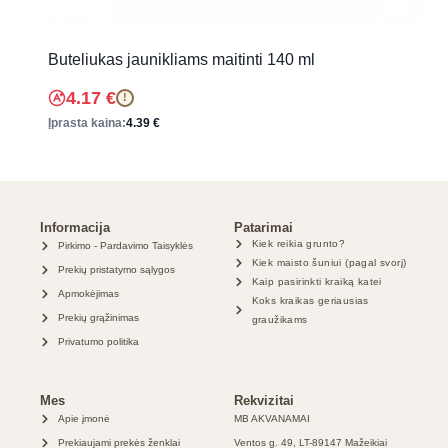
Buteliukas jaunikliams maitinti 140 ml
4.17
€
!
Įprasta kaina:
4.39
€
Informacija
Patarimai
Kiek reikia grunto?
Pirkimo - Pardavimo Taisyklės
Kiek maisto šuniui (pagal svorį)
Prekių pristatymo sąlygos
Kaip pasirinkti kraiką katei
Apmokėjimas
Koks kraikas geriausias
Prekių grąžinimas
graužikams
Privatumo politika
Mes
Rekvizitai
Apie įmonė
MB AKVANAMAI
Prekiaujami prekės ženklai
Ventos g. 49, LT-89147 Mažeikiai