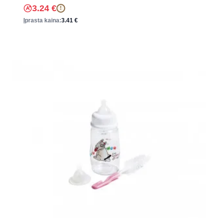
3.24
€
!
Įprasta kaina:
3.41
€