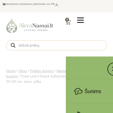
Nemokamas pristatymas paštomatais nuo 50€
0
Home
/
Shop
/
Prekės šunims
/
Namams šunims
/
Dubenėliai
šunims
/
Trixie Lick’n’Snack lužkandžių kilimėlis, silikonas,
20×20 cm, tams. pilka
Šunims