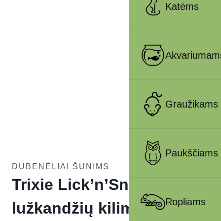
Katėms
Akvariumam
Graužikams
Paukščiams
DUBENĖLIAI ŠUNIMS
Trixie Lick’n’Snack
Ropliams
lužkandžių kilimėlis,