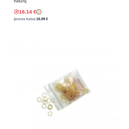
rūdžių
16.14
€
!
Įprasta kaina:
16.99
€