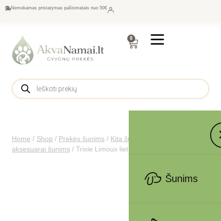
Nemokamas pristatymas paštomatais nuo 50€
0
Home
/
Shop
/
Prekės šunims
/
Kita šunims
/
Drabužėliai ir
aksesuarai šunims
/
Trixie Limoux lietpaltis, S: 33 cm, pilkas
Šunims