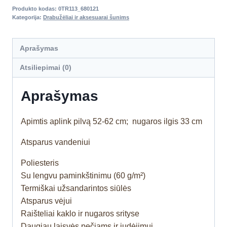
Produkto kodas:
0TR113_680121
Kategorija:
Drabužėliai ir aksesuarai šunims
Aprašymas
Atsiliepimai (0)
Aprašymas
Apimtis aplink pilvą 52-62 cm; nugaros ilgis 33 cm
Atsparus vandeniui
Poliesteris
Su lengvu paminkštinimu (60 g/m²)
Termiškai užsandarintos siūlės
Atsparus vėjui
Raišteliai kaklo ir nugaros srityse
Daugiau laisvės pečiams ir judėjimui