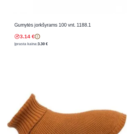
Gumytės jorkšyrams 100 vnt. 1188.1
3.14
€
!
Įprasta kaina:
3.30
€