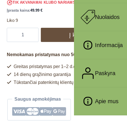
47.49
€
TIK AKVANAMAI KLUBO NARIAMS
!
Įprasta kaina:
49.99
€
Nuolaidos
Liko 9
Į krepšelį
Informacija
Nemokamas pristatymas nuo 50€
Greitas pristatymas per 1–2 d.d.
Paskyra
14 dienų grąžinimo garantija
Tūkstančiai patenkintų klientų
Saugus apmokėjimas
Apie mus