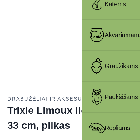
Katėms
Akvariumam
Graužikams
Paukščiams
DRABUŽĖLIAI IR AKSESUARAI ŠUNIMS
Trixie Limoux lietpaltis, S:
33 cm, pilkas
Ropliams