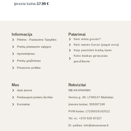
Įprasta kaina:
17.99
€
Informacija
Patarimai
Kiek reikia grunto?
Pirkimo - Pardavimo Taisyklės
Kiek maisto šuniui (pagal svorį)
Prekių pristatymo sąlygos
Kaip pasirinkti kraiką katei
Apmokėjimas
Koks kraikas geriausias
Prekių grąžinimas
graužikams
Privatumo politika
Mes
Rekvizitai
Apie įmonė
MB AKVANAMAI
Prekiaujami prekės ženklai
Ventos g. 49, LT-89147 Mažeikiai
Kontaktai
Įmonės kodas: 306367166
PVM kodas: LT100016142012
Tel. nr.: +370 626 87327
El. paštas: info@akvanamai.lt