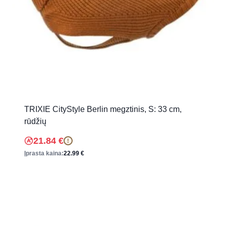
TRIXIE CityStyle Berlin megztinis, S: 33 cm,
rūdžių
21.84
€
!
Įprasta kaina:
22.99
€