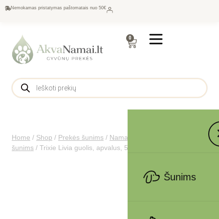
Nemokamas pristatymas paštomatais nuo 50€
0
Home
/
Shop
/
Prekės šunims
/
Namams šunims
/
Guoliai
šunims
/
Trixie Livia guolis, apvalus, 50 cm, smėlinis
Šunims