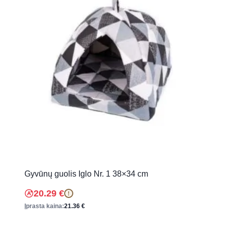
Gyvūnų guolis Iglo Nr. 1 38×34 cm
20.29
€
!
Įprasta kaina:
21.36
€