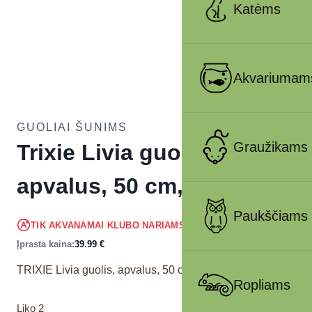
Katėms
Akvariumam
GUOLIAI ŠUNIMS
Graužikams
Trixie Livia guolis,
apvalus, 50 cm, smėlinis
Paukščiams
37.99
€
TIK AKVANAMAI KLUBO NARIAMS
!
Įprasta kaina:
39.99
€
TRIXIE Livia guolis, apvalus, 50 cm, smėlinis
Ropliams
Liko 2