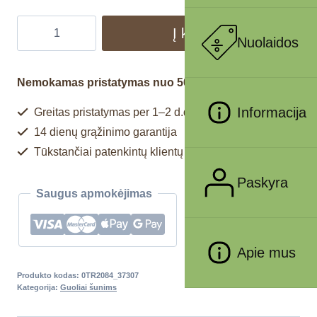
Į krepšelį
Nuolaidos
Nemokamas pristatymas nuo 50€
Informacija
Greitas pristatymas per 1–2 d.d.
14 dienų grąžinimo garantija
Tūkstančiai patenkintų klientų
Paskyra
Saugus apmokėjimas
Apie mus
Produkto kodas:
0TR2084_37307
Kategorija:
Guoliai šunims