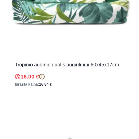
Tropinio audinio guolis augintiniui 60x45x17cm
16.00
€
!
Įprasta kaina:
16.84
€