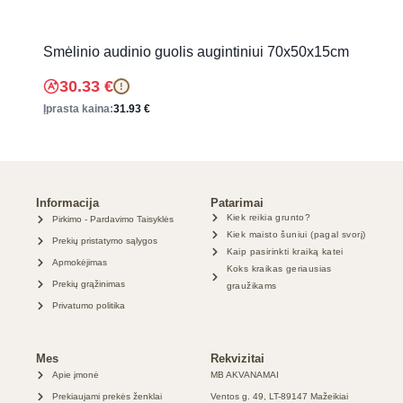
Smėlinio audinio guolis augintiniui 70x50x15cm
30.33
€
!
Įprasta kaina:
31.93
€
Informacija
Patarimai
Kiek reikia grunto?
Pirkimo - Pardavimo Taisyklės
Kiek maisto šuniui (pagal svorį)
Prekių pristatymo sąlygos
Kaip pasirinkti kraiką katei
Apmokėjimas
Koks kraikas geriausias
Prekių grąžinimas
graužikams
Privatumo politika
Mes
Rekvizitai
Apie įmonė
MB AKVANAMAI
Prekiaujami prekės ženklai
Ventos g. 49, LT-89147 Mažeikiai