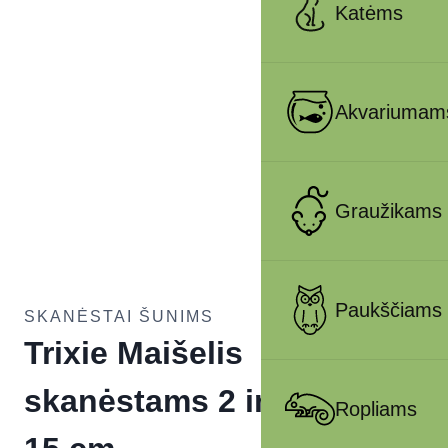
Katėms
Akvariumam
Graužikams
Paukščiams
SKANĖSTAI ŠUNIMS
Trixie Maišelis
skanėstams 2 in 1, ø 9 ×
Ropliams