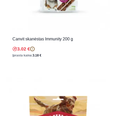
Canvit skanėstas Immunity 200 g
3.02
€
!
Įprasta kaina:
3.18
€