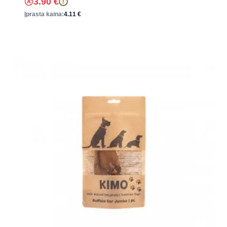
3.90
€
!
Įprasta kaina:
4.11
€