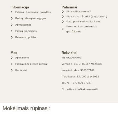
Informacija
Patarimai
Kiek reikia grunto?
Pirkimo - Pardavimo Taisyklės
Kiek maisto šuniui (pagal svorį)
Prekių pristatymo sąlygos
Kaip pasirinkti kraiką katei
Apmokėjimas
Koks kraikas geriausias
Prekių grąžinimas
graužikams
Privatumo politika
Mes
Rekvizitai
Apie įmonė
MB AKVANAMAI
Prekiaujami prekės ženklai
Ventos g. 49, LT-89147 Mažeikiai
Kontaktai
Įmonės kodas: 306367166
PVM kodas: LT100016142012
Tel. nr.: +370 626 87327
El. paštas: info@akvanamai.lt
Mokėjimais rūpinasi: