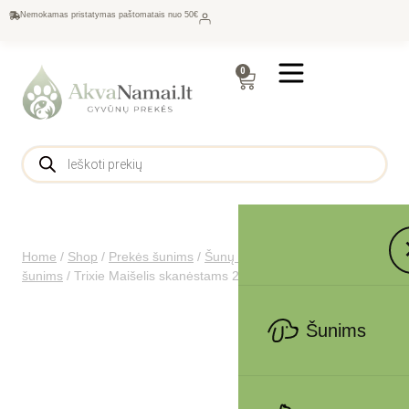
Nemokamas pristatymas paštomatais nuo 50€
0
Home
/
Shop
/
Prekės šunims
/
Šunų maistas
/
Skanėstai
šunims
/
Trixie Maišelis skanėstams 2 in 1, ø 9 × 15 cm
Šunims