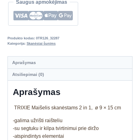
Saugus apmokėjimas
Produkto kodas:
0TR126_32287
Kategorija:
Skanėstai šunims
Aprašymas
Atsiliepimai (0)
Aprašymas
TRIXIE Maišelis skanėstams 2 in 1, ø 9 × 15 cm
-galima užrišti raišteliu
-su segtuku ir kilpa tvirtinimui prie diržo
-atspindintys elementai