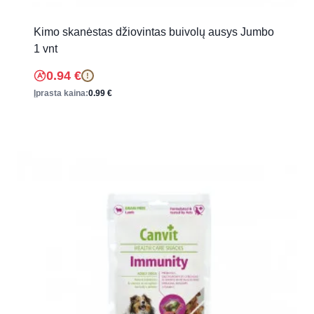
Kimo skanėstas džiovintas buivolų ausys Jumbo
1 vnt
0.94
€
!
Įprasta kaina:
0.99
€