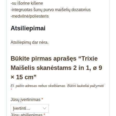
-su išorine kišene
-integruotas šunų purvo maišelių dozatorius
-medvilnė/poliesteris
Atsiliepimai
Atsiliepimų dar nėra.
Būkite pirmas aprašęs “Trixie
Maišelis skanėstams 2 in 1, ø 9
× 15 cm”
El. pašto adresas nebus skelbiamas.
Būtini laukeliai pažymėti
*
Jūsų įvertinimas
*
Jūsų atsiliepimas
*