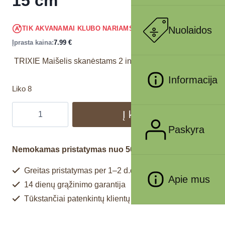
15 cm
7.59
€
Nuolaidos
TIK AKVANAMAI KLUBO NARIAMS
!
Įprasta kaina:
7.99
€
TRIXIE Maišelis skanėstams 2 in 1, ø 9 × 15 cm
Informacija
Liko 8
Į krepšelį
Paskyra
Nemokamas pristatymas nuo 50€
Greitas pristatymas per 1–2 d.d.
Apie mus
14 dienų grąžinimo garantija
Tūkstančiai patenkintų klientų