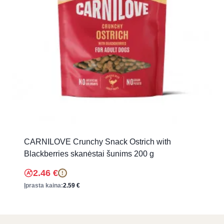
CARNILOVE Crunchy Snack Ostrich with
Blackberries skanėstai šunims 200 g
2.46
€
!
Įprasta kaina:
2.59
€