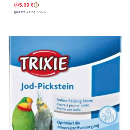
5.69
€
!
Įprasta kaina:
5.99
€