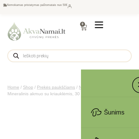
Nemokamas pristatymas paštomatais nuo 50€
0
Home
/
Shop
/
Prekės paukščiams
/
Narvai paukščiams
/
Trixie
Mineralinis akmuo su kriauklėmis, 30 g
Šunims