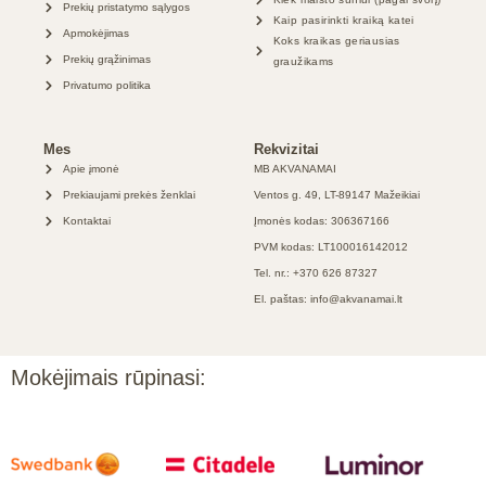
Prekių pristatymo sąlygos
Kaip pasirinkti kraiką katei
Apmokėjimas
Koks kraikas geriausias
Prekių grąžinimas
graužikams
Privatumo politika
Mes
Rekvizitai
Apie įmonė
MB AKVANAMAI
Prekiaujami prekės ženklai
Ventos g. 49, LT-89147 Mažeikiai
Kontaktai
Įmonės kodas: 306367166
PVM kodas: LT100016142012
Tel. nr.: +370 626 87327
El. paštas: info@akvanamai.lt
Mokėjimais rūpinasi: