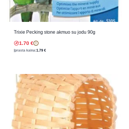
Trixie Pecking stone akmuo su jodu 90g
1.70
€
!
Įprasta kaina:
1.79
€