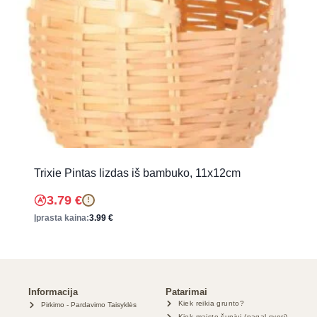
Trixie Pintas lizdas iš bambuko, 11x12cm
3.79
€
!
Įprasta kaina:
3.99
€
Informacija
Patarimai
Kiek reikia grunto?
Pirkimo - Pardavimo Taisyklės
Kiek maisto šuniui (pagal svorį)