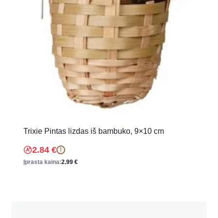
Trixie Pintas lizdas iš bambuko, 9×10 cm
2.84
€
!
Įprasta kaina:
2.99
€