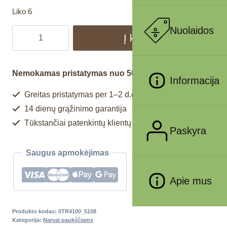
Liko 6
Nuolaidos
Į krepšelį
Nemokamas pristatymas nuo 50€
Informacija
Greitas pristatymas per 1–2 d.d.
14 dienų grąžinimo garantija
Tūkstančiai patenkintų klientų
Paskyra
Saugus apmokėjimas
Apie mus
Produkto kodas:
0TR4100_5108
Kategorija:
Narvai paukščiams