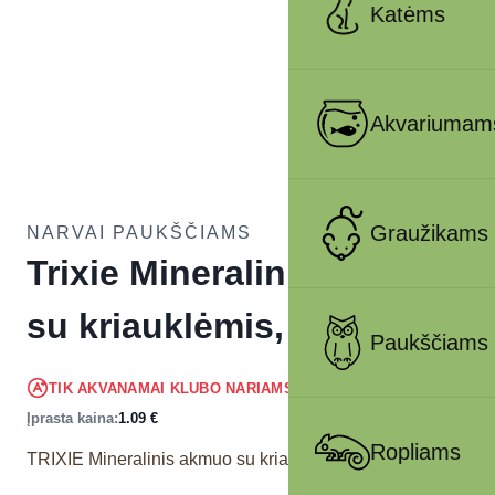
Katėms
Akvariumam
Graužikams
NARVAI PAUKŠČIAMS
Trixie Mineralinis akmuo
su kriauklėmis, 30 g
Paukščiams
1.04
€
TIK AKVANAMAI KLUBO NARIAMS
!
Įprasta kaina:
1.09
€
Ropliams
TRIXIE Mineralinis akmuo su kriauklėmis, 30 g