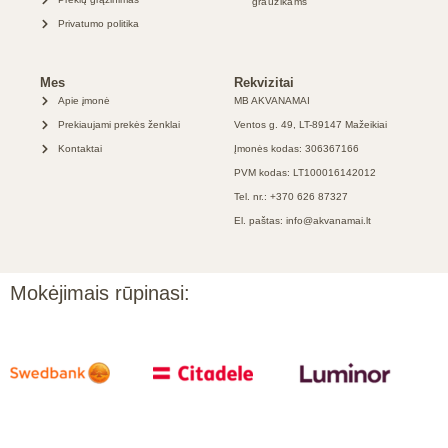
graužikams
Privatumo politika
Mes
Rekvizitai
Apie įmonė
MB AKVANAMAI
Prekiaujami prekės ženklai
Ventos g. 49, LT-89147 Mažeikiai
Kontaktai
Įmonės kodas: 306367166
PVM kodas: LT100016142012
Tel. nr.: +370 626 87327
El. paštas: info@akvanamai.lt
Mokėjimais rūpinasi: