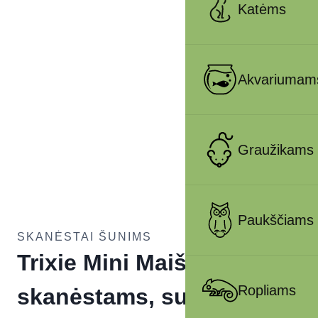
Katėms
Akvariumam
Graužikams
Paukščiams
SKANĖSTAI ŠUNIMS
Trixie Mini Maišelis
Ropliams
skanėstams, su karabinu,