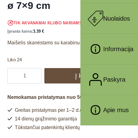
ø 7×9 cm
Nuolaidos
3.22
€
TIK AKVANAMAI KLUBO NARIAMS
!
Įprasta kaina:
3.39
€
Maišelis skanėstams su karabinu.
Informacija
Liko 24
Į krepšelį
Paskyra
Nemokamas pristatymas nuo 50€
Apie mus
Greitas pristatymas per 1–2 d.d.
14 dienų grąžinimo garantija
Tūkstančiai patenkintų klientų