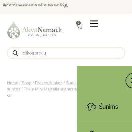
Nemokamas pristatymas paštomatais nuo 50€
0
Home
/
Shop
/
Prekės šunims
/
Šunų maistas
/
Skanėstai
šunims
/
Trixie Mini Maišelis skanėstams, su karabinu, ø 7×9
cm
Šunims