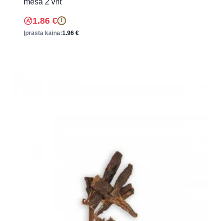
mėsa 2 vnt
1.86
€
!
Įprasta kaina:
1.96
€