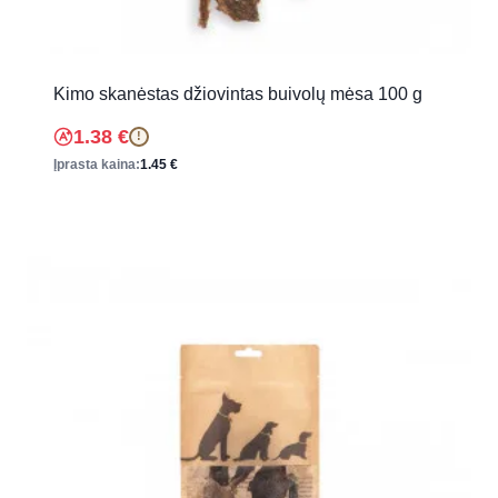
Kimo skanėstas džiovintas buivolų mėsa 100 g
1.38
€
!
Įprasta kaina:
1.45
€