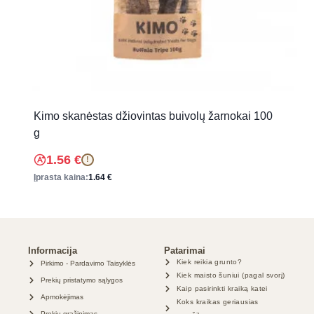
Kimo skanėstas džiovintas buivolų žarnokai 100
g
1.56
€
!
Įprasta kaina:
1.64
€
Informacija
Patarimai
Kiek reikia grunto?
Pirkimo - Pardavimo Taisyklės
Kiek maisto šuniui (pagal svorį)
Prekių pristatymo sąlygos
Kaip pasirinkti kraiką katei
Apmokėjimas
Koks kraikas geriausias
Prekių grąžinimas