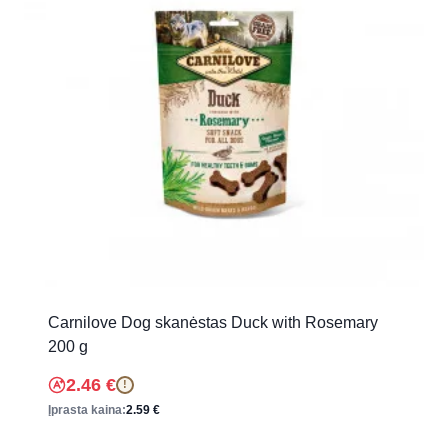
Carnilove Dog skanėstas Duck with Rosemary
200 g
2.46
€
!
Įprasta kaina:
2.59
€