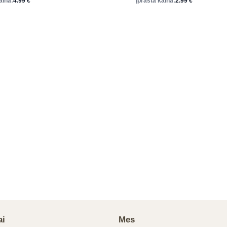
aina:
4.99
€
Įprasta kaina:
2.99
€
ai
Mes