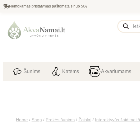
Nemokamas pristatymas paštomatais nuo 50€
Šunims
Katėms
Akvariumams
Home
/
Shop
/
Prekės šunims
/
Žaislai
/
Interaktyvūs žaidimai 