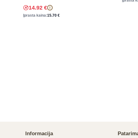
Įprasta k
14.92
€
!
Įprasta kaina:
15.70
€
Informacija
Patarim