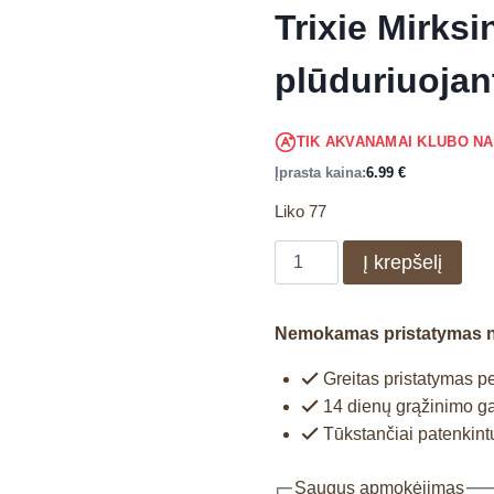
Trixie Mirksi
plūduriuojan
TIK AKVANAMAI KLUBO N
Įprasta kaina:
6.99
€
Liko 77
Į krepšelį
Nemokamas pristatymas 
Greitas pristatymas pe
14 dienų grąžinimo ga
Tūkstančiai patenkintų
Saugus apmokėjimas