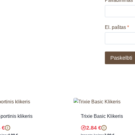
Pavadinimas
El. paštas
*
portinis klikeris
Trixie Basic Klikeris
4
€
2.84
€
!
!