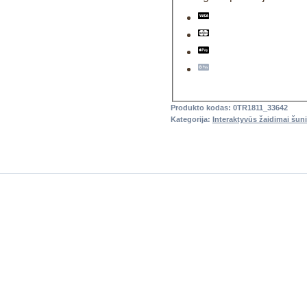
Produkto kodas:
0TR1811_33642
Kategorija:
Interaktyvūs žaidimai šun