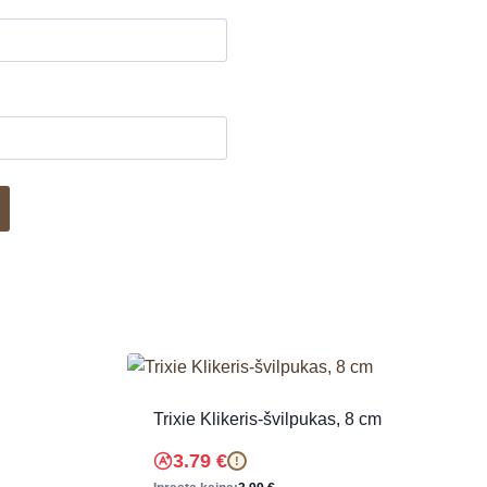
*
Trixie Klikeris-švilpukas, 8 cm
3.79
€
!