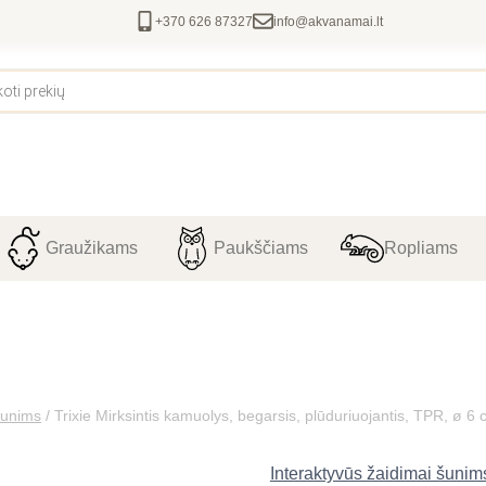
+370 626 87327
info@akvanamai.lt
Graužikams
Paukščiams
Ropliams
šunims
/
Trixie Mirksintis kamuolys, begarsis, plūduriuojantis, TPR, ø 6
Interaktyvūs žaidimai šunim