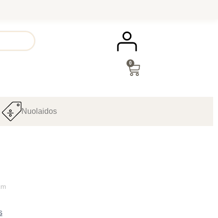
0
Nuolaidos
 cm
s