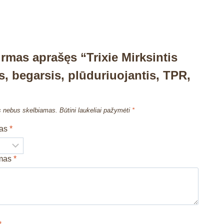
irmas aprašęs “Trixie Mirksintis
, begarsis, plūduriuojantis, TPR,
s nebus skelbiamas.
Būtini laukeliai pažymėti
*
mas
*
imas
*