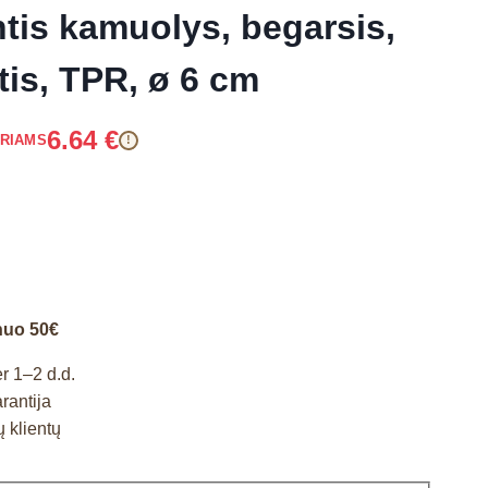
ntis kamuolys, begarsis,
tis, TPR, ø 6 cm
6.64
€
ARIAMS
!
nuo 50€
r 1–2 d.d.
rantija
 klientų