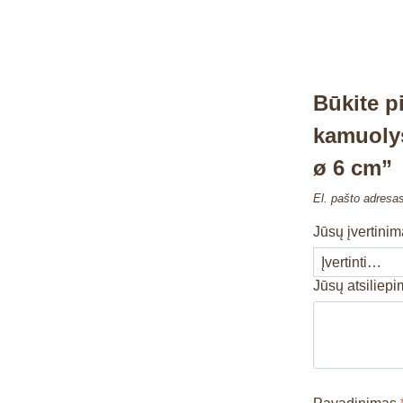
Būkite p
kamuolys
ø 6 cm”
El. pašto adresa
Jūsų įvertini
Jūsų atsiliep