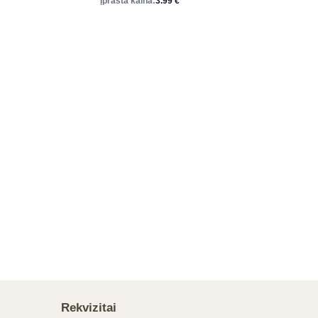
Įprasta kaina:
3.99
€
Rekvizitai