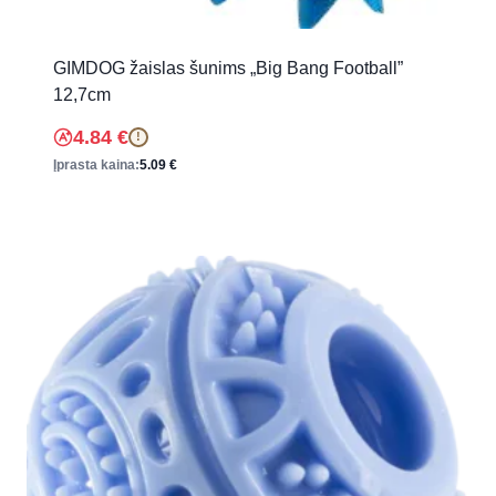
GIMDOG žaislas šunims „Big Bang Football”
12,7cm
4.84
€
!
Įprasta kaina:
5.09
€