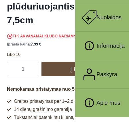
plūduriuojantis, TPR, ø
Nuolaidos
7,5cm
7.59
€
TIK AKVANAMAI KLUBO NARIAMS
!
Įprasta kaina:
7.99
€
Informacija
Liko 16
Į krepšelį
Paskyra
Nemokamas pristatymas nuo 50€
Greitas pristatymas per 1–2 d.d.
Apie mus
14 dienų grąžinimo garantija
Tūkstančiai patenkintų klientų