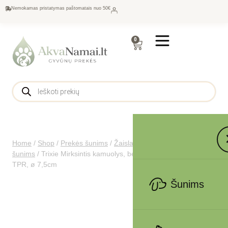
Nemokamas pristatymas paštomatais nuo 50€
0
Home
/
Shop
/
Prekės šunims
/
Žaislai
/
Interaktyvūs žaidimai
šunims
/
Trixie Mirksintis kamuolys, begarsis, plūduriuojantis,
TPR, ø 7,5cm
Šunims