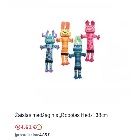
Žaislas medžaginis „Robotas Hedz” 38cm
4.61
€
!
Įprasta kaina:
4.85
€