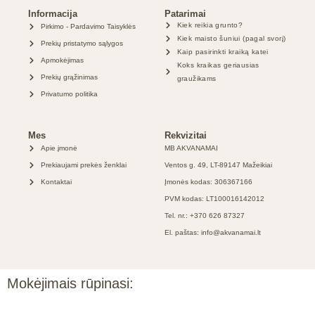
Informacija
Patarimai
Kiek reikia grunto?
Pirkimo - Pardavimo Taisyklės
Kiek maisto šuniui (pagal svorį)
Prekių pristatymo sąlygos
Kaip pasirinkti kraiką katei
Apmokėjimas
Koks kraikas geriausias
Prekių grąžinimas
graužikams
Privatumo politika
Mes
Rekvizitai
Apie įmonė
MB AKVANAMAI
Prekiaujami prekės ženklai
Ventos g. 49, LT-89147 Mažeikiai
Kontaktai
Įmonės kodas: 306367166
PVM kodas: LT100016142012
Tel. nr.: +370 626 87327
El. paštas: info@akvanamai.lt
Mokėjimais rūpinasi: