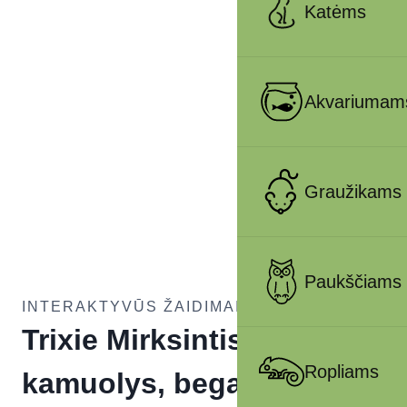
Katėms
Akvariumam
Graužikams
Paukščiams
INTERAKTYVŪS ŽAIDIMAI ŠUNIMS
Trixie Mirksintis
Ropliams
kamuolys, begarsis,