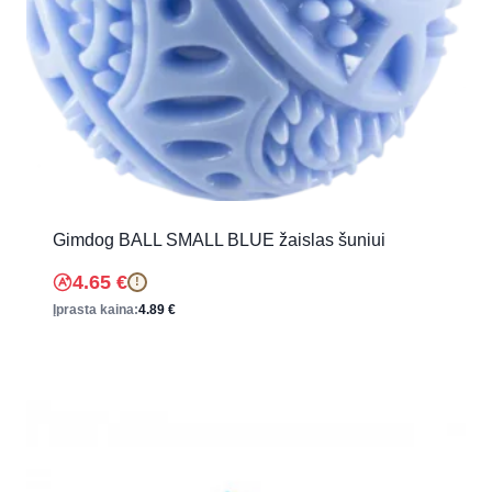
Gimdog BALL SMALL BLUE žaislas šuniui
4.65
€
!
Įprasta kaina:
4.89
€