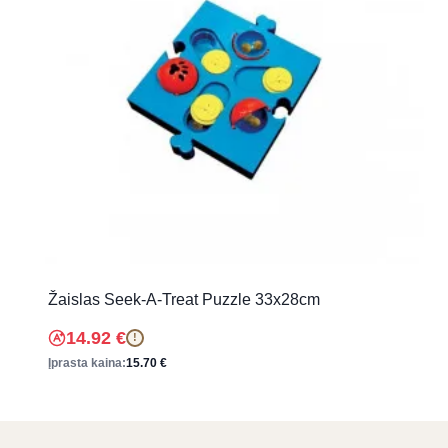
Žaislas Seek-A-Treat Puzzle 33x28cm
14.92
€
!
Įprasta kaina:
15.70
€