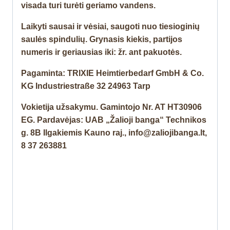
visada turi turėti geriamo vandens.
Laikyti sausai ir vėsiai, saugoti nuo tiesioginių
saulės spindulių. Grynasis kiekis, partijos
numeris ir geriausias iki: žr. ant pakuotės.
Pagaminta:
TRIXIE Heimtierbedarf GmbH & Co.
KG
Industriestraße 32 24963 Tarp
Vokietija užsakymu. Gamintojo Nr.
AT HT30906
EG.
Pardavėjas: UAB „Žalioji banga“ Technikos
g. 8B Ilgakiemis Kauno raj., info@zaliojibanga.lt,
8 37 263881