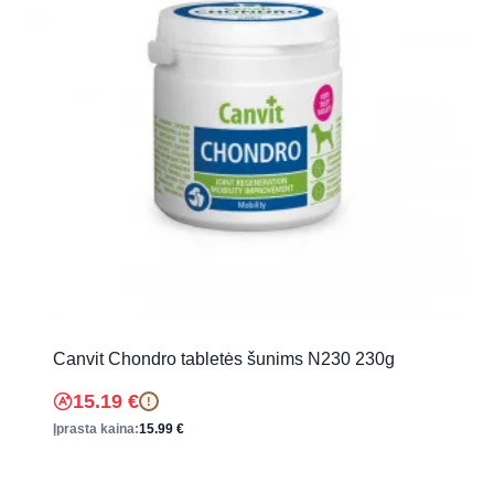
Canvit Chondro tabletės šunims N230 230g
15.19
€
!
Įprasta kaina:
15.99
€