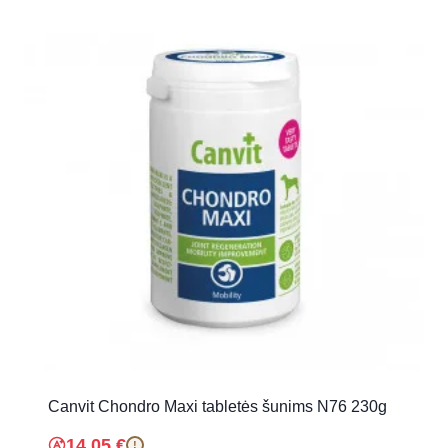
Canvit Chondro Maxi tabletės šunims N76 230g
14.05
€
!