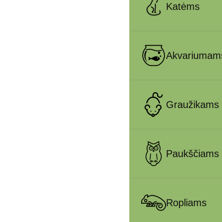
Katėms
Akvariumam
Graužikams
Paukščiams
Ropliams