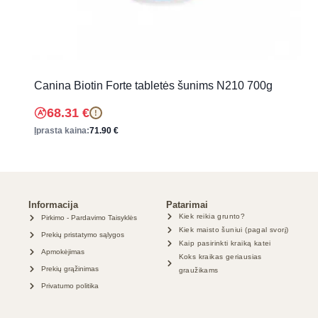
Canina Biotin Forte tabletės šunims N210 700g
68.31
€
!
Įprasta kaina:
71.90
€
Informacija
Patarimai
Kiek reikia grunto?
Pirkimo - Pardavimo Taisyklės
Kiek maisto šuniui (pagal svorį)
Prekių pristatymo sąlygos
Kaip pasirinkti kraiką katei
Apmokėjimas
Koks kraikas geriausias
Prekių grąžinimas
graužikams
Privatumo politika