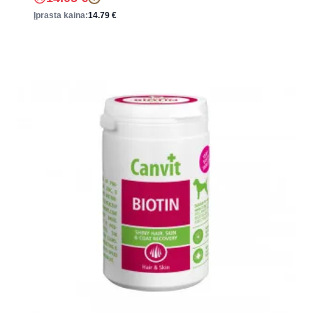
Įprasta kaina:
14.79
€