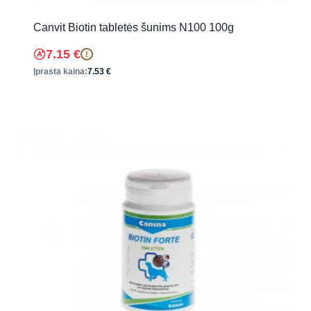
Canvit Biotin tabletės šunims N100 100g
7.15
€
!
Įprasta kaina:
7.53
€