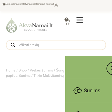
Nemokamas pristatymas paštomatais nuo 50€
0
Home
/
Shop
/
Prekės šunims
/
Šunų maistas
/
Vitaminai ir
papildai šunims
/
Trixie Multivitaminų pasta šunims 100 g
Šunims