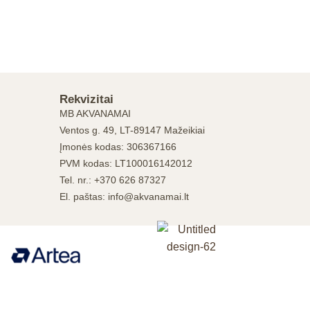
Rekvizitai
MB AKVANAMAI
Ventos g. 49, LT-89147 Mažeikiai
Įmonės kodas: 306367166
PVM kodas: LT100016142012
Tel. nr.: +370 626 87327
El. paštas: info@akvanamai.lt