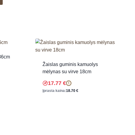
 36cm
Žaislas guminis kamuolys
mėlynas su virve 18cm
17.77
€
!
Įprasta kaina:
18.70
€