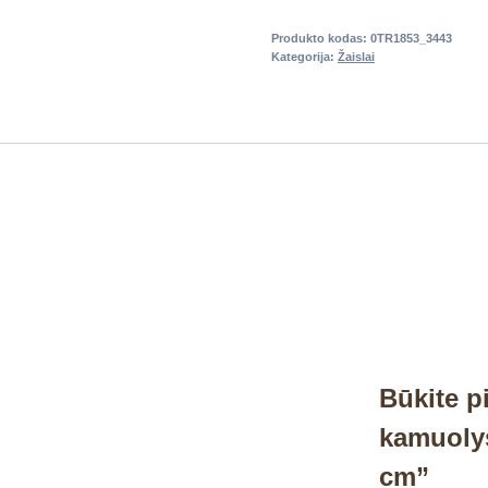
Produkto kodas:
0TR1853_3443
Kategorija:
Žaislai
Būkite p
kamuolys
cm”