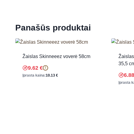
Panašūs produktai
Žaislas Skinneeez voverė 58cm
Žaislas
35,5 c
9.62
€
!
6.8
Įprasta kaina:
10.13
€
Įprasta k