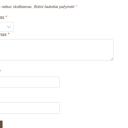
s nebus skelbiamas.
Būtini laukeliai pažymėti
*
mas
*
imas
*
*