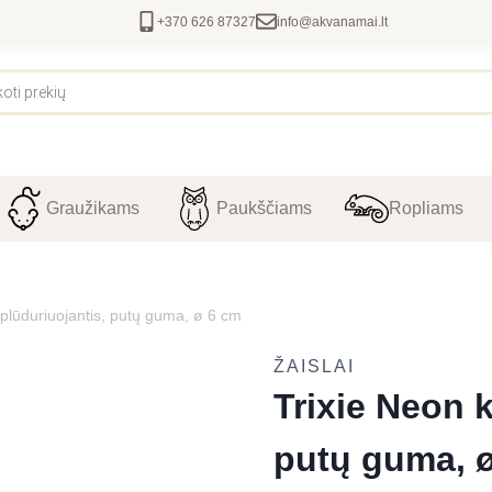
+370 626 87327
info@akvanamai.lt
Graužikams
Paukščiams
Ropliams
plūduriuojantis, putų guma, ø 6 cm
ŽAISLAI
Trixie Neon 
putų guma, 