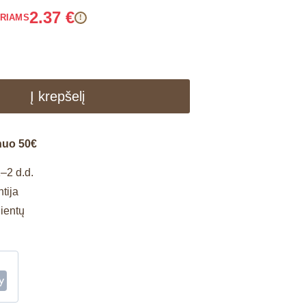
2.37
€
ARIAMS
!
Į krepšelį
nuo 50€
–2 d.d.
tija
lientų