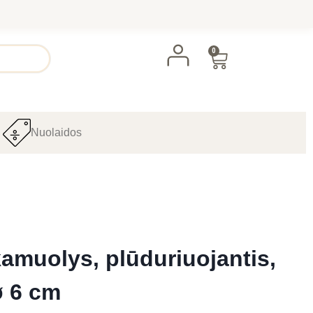
0
Nuolaidos
kamuolys, plūduriuojantis,
ø 6 cm