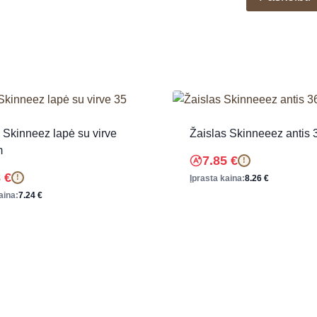
 Skinneez lapė su virve
Žaislas Skinneeez antis
m
7.85
€
!
8
€
!
Įprasta kaina:
8.26
€
aina:
7.24
€