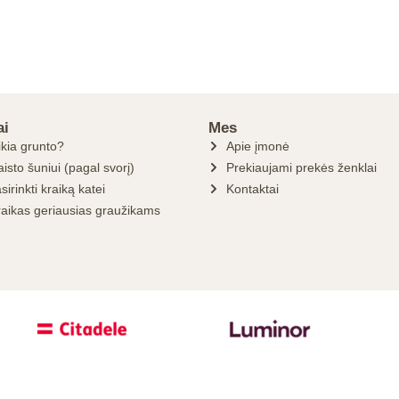
ai
Mes
ikia grunto?
Apie įmonė
isto šuniui (pagal svorį)
Prekiaujami prekės ženklai
sirinkti kraiką katei
Kontaktai
raikas geriausias graužikams