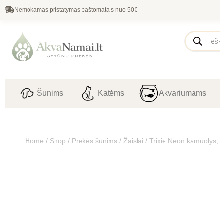
Nemokamas pristatymas paštomatais nuo 50€
Šunims
Katėms
Akvariumams
Home
/
Shop
/
Prekės šunims
/
Žaislai
/
Trixie Neon kamuolys, 