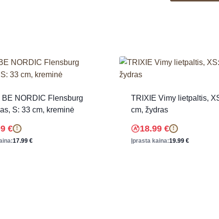
 BE NORDIC Flensburg
TRIXIE Vimy lietpaltis, X
as, S: 33 cm, kreminė
cm, žydras
09
€
18.99
€
!
!
aina:
17.99
€
Įprasta kaina:
19.99
€