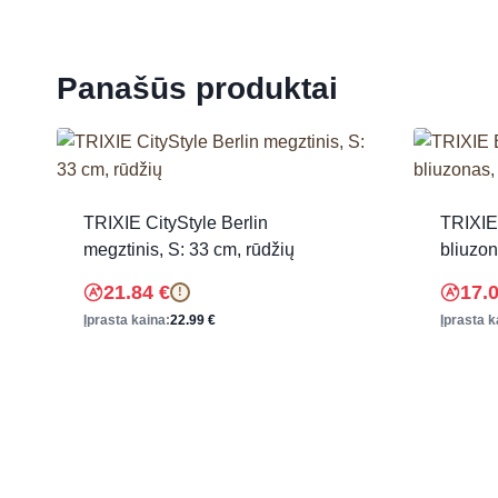
Panašūs produktai
TRIXIE CityStyle Berlin
TRIXIE
megztinis, S: 33 cm, rūdžių
bliuzon
21.84
€
17.
!
Įprasta kaina:
22.99
€
Įprasta k