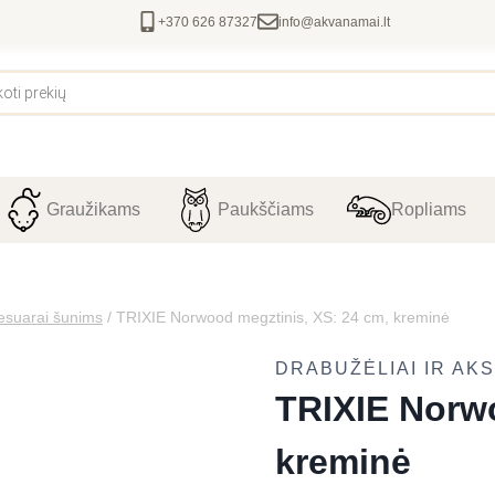
+370 626 87327
info@akvanamai.lt
Graužikams
Paukščiams
Ropliams
sesuarai šunims
/
TRIXIE Norwood megztinis, XS: 24 cm, kreminė
DRABUŽĖLIAI IR AK
TRIXIE Norwo
kreminė