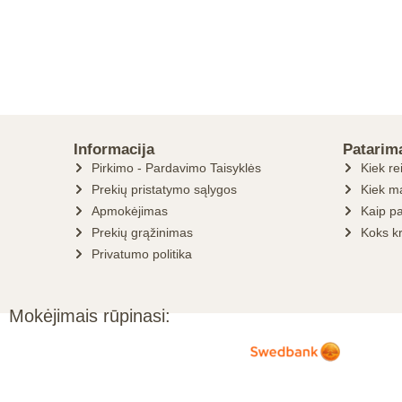
Informacija
Patarim
Pirkimo - Pardavimo Taisyklės
Kiek re
Prekių pristatymo sąlygos
Kiek ma
Apmokėjimas
Kaip pa
Prekių grąžinimas
Koks k
Privatumo politika
Mokėjimais rūpinasi: