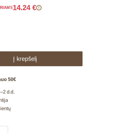
14.24
€
ARIAMS
!
Į krepšelį
nuo 50€
–2 d.d.
tija
lientų