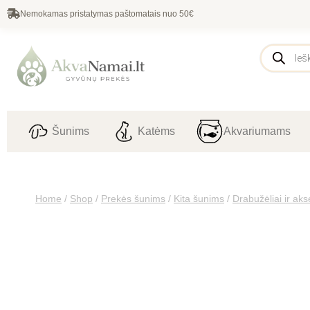
Nemokamas pristatymas paštomatais nuo 50€
Šunims
Katėms
Akvariumams
Home
/
Shop
/
Prekės šunims
/
Kita šunims
/
Drabužėliai ir ak