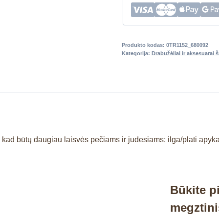
Produkto kodas:
0TR1152_680092
Kategorija:
Drabužėliai ir aksesuarai 
e, kad būtų daugiau laisvės pečiams ir judesiams; ilga/plati apy
Būkite 
megztini