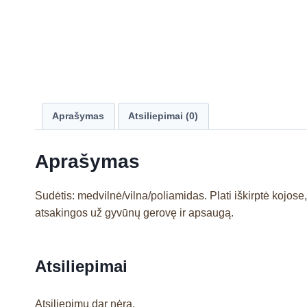
Aprašymas
Atsiliepimai (0)
Aprašymas
Sudėtis: medvilnė/vilna/poliamidas. Plati iškirptė kojos
atsakingos už gyvūnų gerovę ir apsaugą.
Atsiliepimai
Atsiliepimų dar nėra.