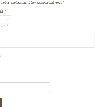
s nebus skelbiamas.
Būtini laukeliai pažymėti
*
mas
*
imas
*
*