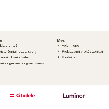
ai
Mes
ikia grunto?
Apie įmonė
isto šuniui (pagal svorį)
Prekiaujami prekės ženklai
sirinkti kraiką katei
Kontaktai
raikas geriausias graužikams