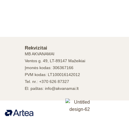
Rekvizitai
MB AKVANAMAI
Ventos g. 49, LT-89147 Mažeikiai
Įmonės kodas: 306367166
PVM kodas: LT100016142012
Tel. nr.: +370 626 87327
El. paštas: info@akvanamai.lt