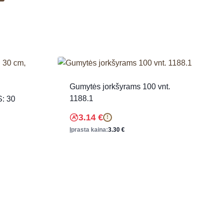
Gumytės jorkšyrams 100 vnt.
1188.1
S: 30
3.14
€
!
Įprasta kaina:
3.30
€