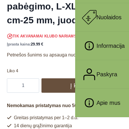
pabėgimo, L-XL 75-100
Nuolaidos
cm-25 mm, juodos
28.49
€
TIK AKVANAMAI KLUBO NARIAMS
!
Įprasta kaina:
29.99
€
Informacija
Petnešos šunims su apsauga nuo pabėgimo.
Liko 4
Paskyra
Į krepšelį
Apie mus
Nemokamas pristatymas nuo 50€
Greitas pristatymas per 1–2 d.d.
14 dienų grąžinimo garantija