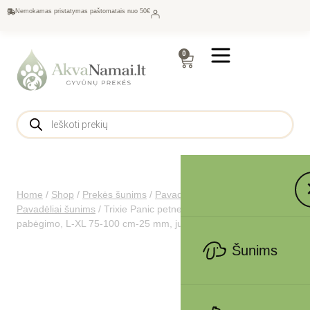
Nemokamas pristatymas paštomatais nuo 50€
0
Home
/
Shop
/
Prekės šunims
/
Pavadėliai, antkakliai šunims
/
Pavadėliai šunims
/
Trixie Panic petnešos su apsauga nuo nuo
pabėgimo, L-XL 75-100 cm-25 mm, juodos
Šunims