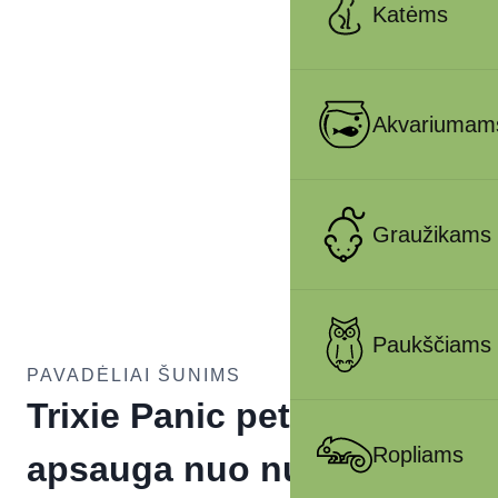
Katėms
Akvariumam
Graužikams
Paukščiams
PAVADĖLIAI ŠUNIMS
Trixie Panic petnešos su
Ropliams
apsauga nuo nuo