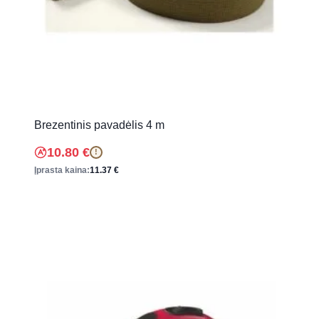
Brezentinis pavadėlis 4 m
10.80
€
!
Įprasta kaina:
11.37
€