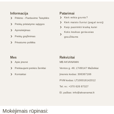
Informacija
Patarimai
Kiek reikia grunto?
Pirkimo - Pardavimo Taisyklės
Kiek maisto šuniui (pagal svorį)
Prekių pristatymo sąlygos
Kaip pasirinkti kraiką katei
Apmokėjimas
Koks kraikas geriausias
Prekių grąžinimas
graužikams
Privatumo politika
Mes
Rekvizitai
Apie įmonė
MB AKVANAMAI
Prekiaujami prekės ženklai
Ventos g. 49, LT-89147 Mažeikiai
Kontaktai
Įmonės kodas: 306367166
PVM kodas: LT100016142012
Tel. nr.: +370 626 87327
El. paštas: info@akvanamai.lt
Mokėjimais rūpinasi: