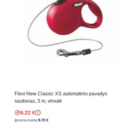
Flexi New Classic XS automatinis pavadys
raudonas, 3 m, virvutė
9.22
€
!
Įprasta kaina:
9.70
€