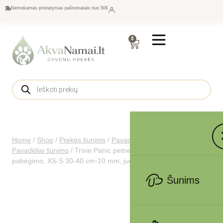
Nemokamas pristatymas paštomatais nuo 50€
0
Home
/
Shop
/
Prekės šunims
/
Pavadėliai, antkakliai šunims
/
Pavadėliai šunims
/
Trixie Panic petnešos su apsauga nuo nuo
pabėgimo, XS-S 30-40 cm-10 mm, juodos
Šunims