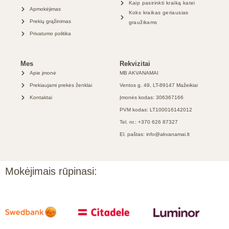
Kaip pasirinkti kraiką katei
Apmokėjimas
Koks kraikas geriausias
Prekių grąžinimas
graužikams
Privatumo politika
Mes
Rekvizitai
Apie įmonė
MB AKVANAMAI
Prekiaujami prekės ženklai
Ventos g. 49, LT-89147 Mažeikiai
Kontaktai
Įmonės kodas: 306367166
PVM kodas: LT100016142012
Tel. nr.: +370 626 87327
El. paštas: info@akvanamai.lt
Mokėjimais rūpinasi: