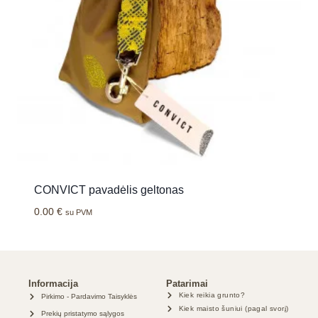
CONVICT pavadėlis geltonas
0.00
€
su PVM
Informacija
Patarimai
Kiek reikia grunto?
Pirkimo - Pardavimo Taisyklės
Kiek maisto šuniui (pagal svorį)
Prekių pristatymo sąlygos