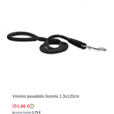
Virvinis pavadėlis šunims 1.3x120cm
1.66
€
!
Įprasta kaina:
1.75
€