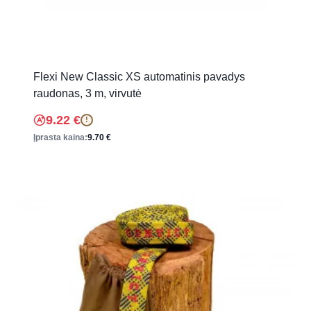
Flexi New Classic XS automatinis pavadys
raudonas, 3 m, virvutė
9.22
€
!
Įprasta kaina:
9.70
€