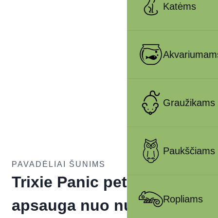
Katėms
Akvariumam
Graužikams
Paukščiams
PAVADĖLIAI ŠUNIMS
Trixie Panic petnešos su
Ropliams
apsauga nuo nuo