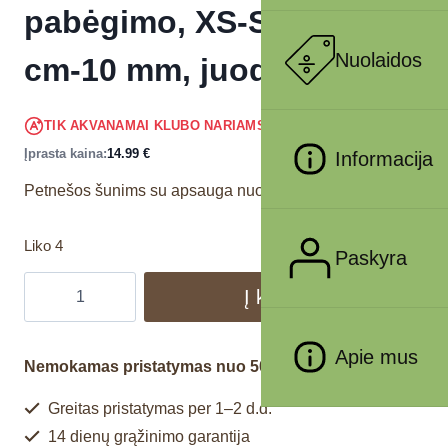
pabėgimo, XS-S 30-40
Nuolaidos
cm-10 mm, juodos
14.24
€
TIK AKVANAMAI KLUBO NARIAMS
!
Įprasta kaina:
14.99
€
Informacija
Petnešos šunims su apsauga nuo pabėgimo.
Liko 4
Paskyra
Į krepšelį
Apie mus
Nemokamas pristatymas nuo 50€
Greitas pristatymas per 1–2 d.d.
14 dienų grąžinimo garantija