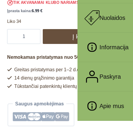
6.64
€
TIK AKVANAMAI KLUBO NARIAMS
!
Įprasta kaina:
6.99
€
Nuolaidos
Liko 34
Į krepšelį
Informacija
Nemokamas pristatymas nuo 50€
Greitas pristatymas per 1–2 d.d.
Paskyra
14 dienų grąžinimo garantija
Tūkstančiai patenkintų klientų
Saugus apmokėjimas
Apie mus