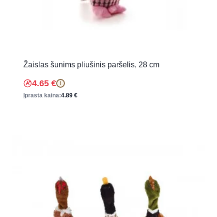
Žaislas šunims pliušinis paršelis, 28 cm
4.65
€
!
Įprasta kaina:
4.89
€