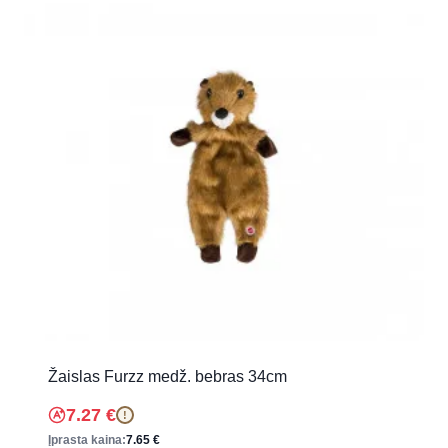
Žaislas Furzz medž. bebras 34cm
7.27
€
!
Įprasta kaina:
7.65
€