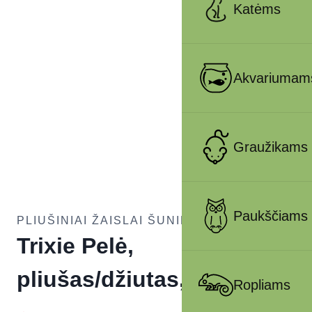
Katėms
Akvariumam
Graužikams
Paukščiams
PLIUŠINIAI ŽAISLAI ŠUNIMS
Trixie Pelė,
pliušas/džiutas, 19cm
Ropliams