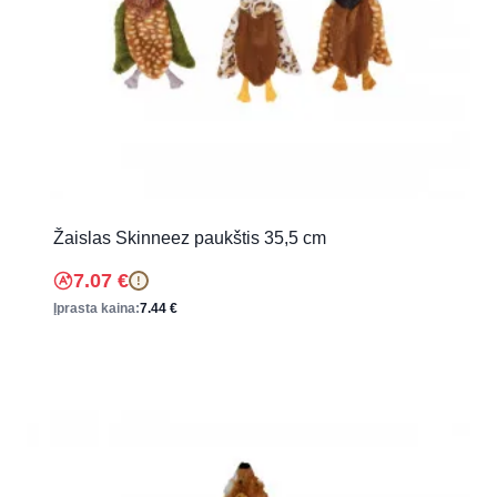
Žaislas Skinneez paukštis 35,5 cm
7.07
€
!
Įprasta kaina:
7.44
€