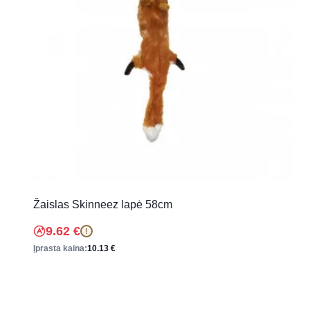
Žaislas Skinneez lapė 58cm
9.62
€
!
Įprasta kaina:
10.13
€