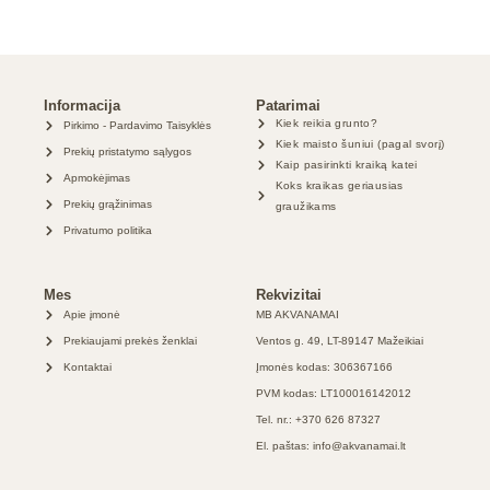
Informacija
Patarimai
Kiek reikia grunto?
Pirkimo - Pardavimo Taisyklės
Kiek maisto šuniui (pagal svorį)
Prekių pristatymo sąlygos
Kaip pasirinkti kraiką katei
Apmokėjimas
Koks kraikas geriausias
Prekių grąžinimas
graužikams
Privatumo politika
Mes
Rekvizitai
Apie įmonė
MB AKVANAMAI
Prekiaujami prekės ženklai
Ventos g. 49, LT-89147 Mažeikiai
Kontaktai
Įmonės kodas: 306367166
PVM kodas: LT100016142012
Tel. nr.: +370 626 87327
El. paštas: info@akvanamai.lt