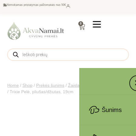
Nemokamas pristatymas paštomatais nuo 50€
0
Home
/
Shop
/
Prekės šunims
/
Žaislai
/
Pliušiniai žaislai šunims
/
Trixie Pelė, pliušas/džiutas, 19cm
Šunims