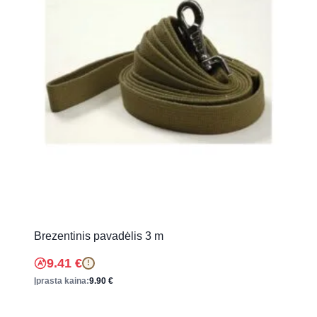
Brezentinis pavadėlis 3 m
9.41
€
!
Įprasta kaina:
9.90
€