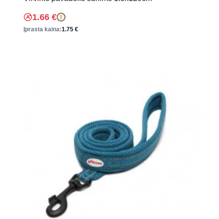
1.66
€
!
Įprasta kaina:
1.75
€