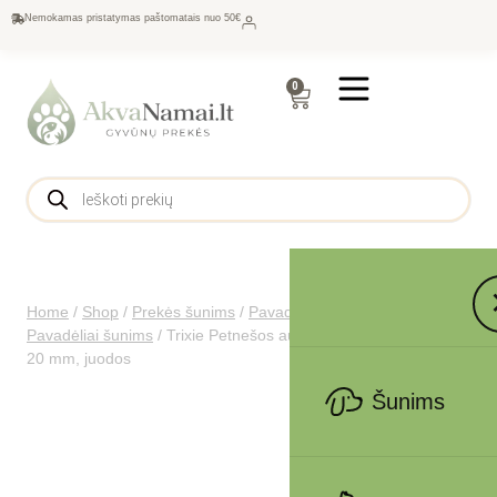
Nemokamas pristatymas paštomatais nuo 50€
0
Home
/
Shop
/
Prekės šunims
/
Pavadėliai, antkakliai šunims
/
Pavadėliai šunims
/
Trixie Petnešos automobiliui, S 30-60 cm-
20 mm, juodos
Šunims