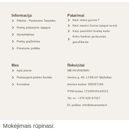
Informacija
Patarimai
Kiek reikia grunto?
Pirkimo - Pardavimo Taisyklės
Kiek maisto šuniui (pagal svorį)
Prekių pristatymo sąlygos
Kaip pasirinkti kraiką katei
Apmokėjimas
Koks kraikas geriausias
Prekių grąžinimas
graužikams
Privatumo politika
Mes
Rekvizitai
Apie įmonė
MB AKVANAMAI
Prekiaujami prekės ženklai
Ventos g. 49, LT-89147 Mažeikiai
Kontaktai
Įmonės kodas: 306367166
PVM kodas: LT100016142012
Tel. nr.: +370 626 87327
El. paštas: info@akvanamai.lt
Mokėjimais rūpinasi: