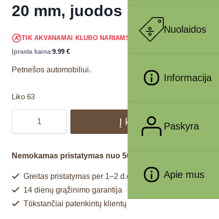
20 mm, juodos
Nuolaidos
9.49
€
TIK AKVANAMAI KLUBO NARIAMS
!
Įprasta kaina:
9.99
€
Petnešos automobiliui.
Informacija
Liko 63
Į krepšelį
Paskyra
Nemokamas pristatymas nuo 50€
Apie mus
Greitas pristatymas per 1–2 d.d.
14 dienų grąžinimo garantija
Tūkstančiai patenkintų klientų