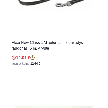
Flexi New Classic M automatinis pavadys
raudonas, 5 m, virvutė
12.01
€
!
Įprasta kaina:
12.64
€