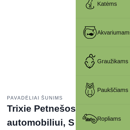
Katėms
Akvariumam
Graužikams
Paukščiams
PAVADĖLIAI ŠUNIMS
Trixie Petnešos
Ropliams
automobiliui, S 30-60 cm-