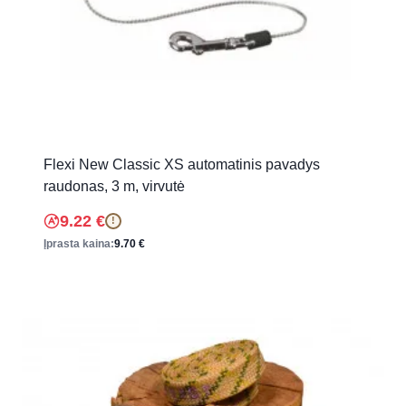
Flexi New Classic XS automatinis pavadys
raudonas, 3 m, virvutė
9.22
€
!
Įprasta kaina:
9.70
€