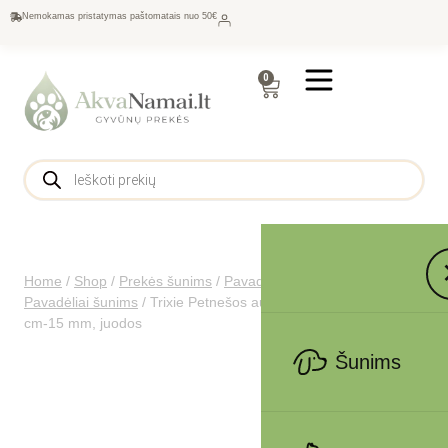
Nemokamas pristatymas paštomatais nuo 50€
0
Home
/
Shop
/
Prekės šunims
/
Pavadėliai, antkakliai šunims
/
Pavadėliai šunims
/
Trixie Petnešos automobiliui, XS-S 20-50
cm-15 mm, juodos
Šunims