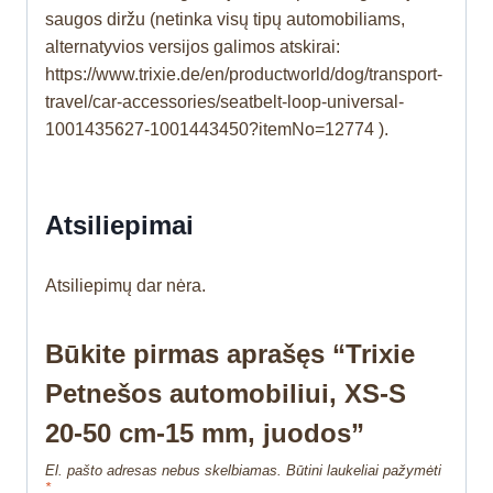
saugos diržu (netinka visų tipų automobiliams,
alternatyvios versijos galimos atskirai:
https://www.trixie.de/en/productworld/dog/transport-
travel/car-accessories/seatbelt-loop-universal-
1001435627-1001443450?itemNo=12774 ).
Atsiliepimai
Atsiliepimų dar nėra.
Būkite pirmas aprašęs “Trixie
Petnešos automobiliui, XS-S
20-50 cm-15 mm, juodos”
El. pašto adresas nebus skelbiamas.
Būtini laukeliai pažymėti
*