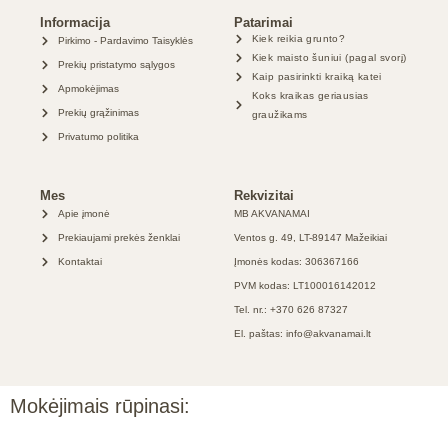
Informacija
Patarimai
Kiek reikia grunto?
Pirkimo - Pardavimo Taisyklės
Kiek maisto šuniui (pagal svorį)
Prekių pristatymo sąlygos
Kaip pasirinkti kraiką katei
Apmokėjimas
Koks kraikas geriausias
Prekių grąžinimas
graužikams
Privatumo politika
Mes
Rekvizitai
Apie įmonė
MB AKVANAMAI
Prekiaujami prekės ženklai
Ventos g. 49, LT-89147 Mažeikiai
Kontaktai
Įmonės kodas: 306367166
PVM kodas: LT100016142012
Tel. nr.: +370 626 87327
El. paštas: info@akvanamai.lt
Mokėjimais rūpinasi: