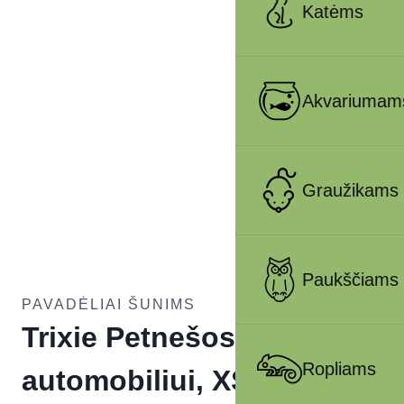
Katėms
Akvariumam
Graužikams
Paukščiams
PAVADĖLIAI ŠUNIMS
Trixie Petnešos
Ropliams
automobiliui, XS-S 20-50