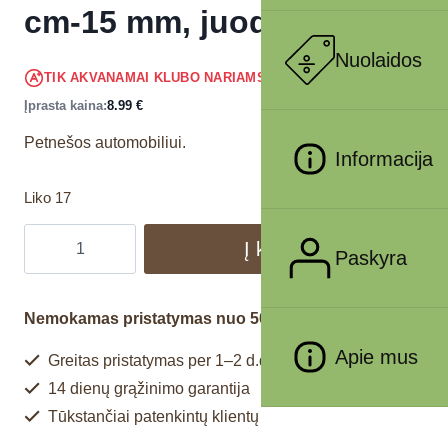
cm-15 mm, juodos
Nuolaidos
8.54
€
TIK AKVANAMAI KLUBO NARIAMS
!
Įprasta kaina:
8.99
€
Petnešos automobiliui.
Informacija
Liko 17
Į krepšelį
Paskyra
Nemokamas pristatymas nuo 50€
Apie mus
Greitas pristatymas per 1–2 d.d.
14 dienų grąžinimo garantija
Tūkstančiai patenkintų klientų