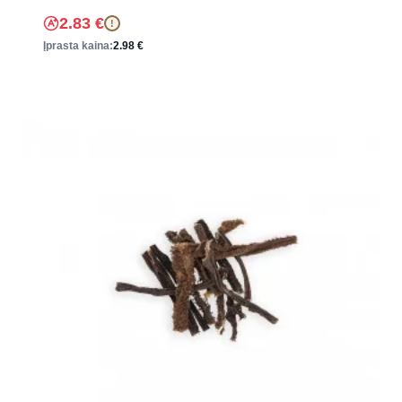
2.83
€
!
Įprasta kaina:
2.98
€