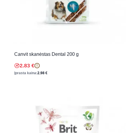
Canvit skanėstas Dental 200 g
2.83
€
!
Įprasta kaina:
2.98
€