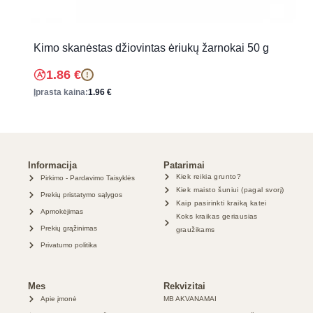
Kimo skanėstas džiovintas ėriukų žarnokai 50 g
1.86
€
!
Įprasta kaina:
1.96
€
Informacija
Patarimai
Kiek reikia grunto?
Pirkimo - Pardavimo Taisyklės
Kiek maisto šuniui (pagal svorį)
Prekių pristatymo sąlygos
Kaip pasirinkti kraiką katei
Apmokėjimas
Koks kraikas geriausias
Prekių grąžinimas
graužikams
Privatumo politika
Mes
Rekvizitai
Apie įmonė
MB AKVANAMAI