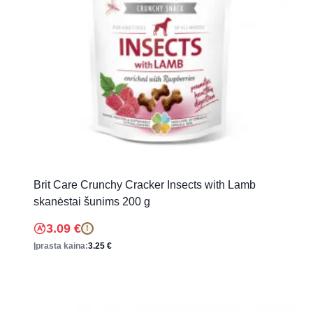
Brit Care Crunchy Cracker Insects with Lamb
skanėstai šunims 200 g
3.09
€
!
Įprasta kaina:
3.25
€