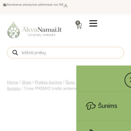
Nemokamas pristatymas paštomatais nuo 50€
0
Home
/
Shop
/
Prekės šunims
/
Šunų maistas
/
Skanėstai
šunims
/
Trixie PREMIO traški antiena, 100g
Šunims