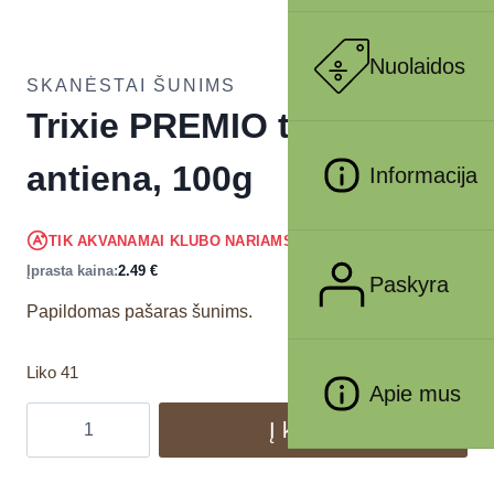
Nuolaidos
SKANĖSTAI ŠUNIMS
Trixie PREMIO traški
antiena, 100g
Informacija
2.37
€
TIK AKVANAMAI KLUBO NARIAMS
!
Įprasta kaina:
2.49
€
Paskyra
Papildomas pašaras šunims.
Liko 41
Apie mus
Į krepšelį