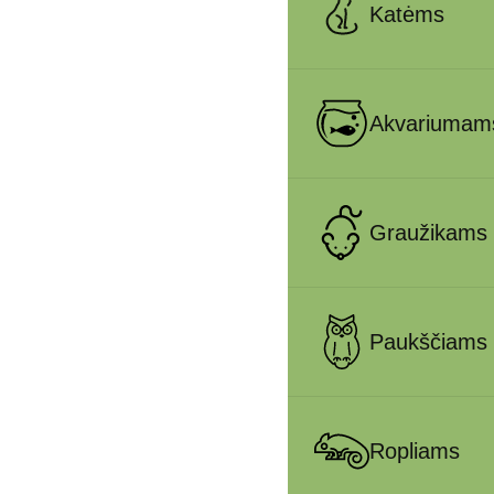
Katėms
Akvariumam
Graužikams
Paukščiams
Ropliams