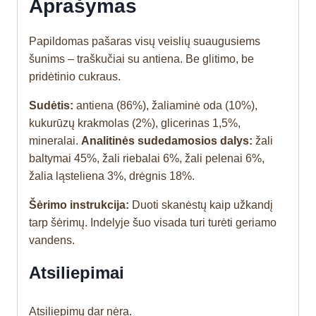
Aprašymas
Papildomas pašaras visų veislių suaugusiems
šunims – traškučiai su antiena. Be glitimo, be
pridėtinio cukraus.
Sudėtis:
antiena (86%), žaliaminė oda (10%),
kukurūzų krakmolas (2%), glicerinas 1,5%,
mineralai.
Analitinės sudedamosios dalys:
žali
baltymai 45%, žali riebalai 6%, žali pelenai 6%,
žalia ląsteliena 3%, drėgnis 18%.
Šėrimo instrukcija:
Duoti skanėstų kaip užkandį
tarp šėrimų. Indelyje šuo visada turi turėti geriamo
vandens.
Atsiliepimai
Atsiliepimų dar nėra.