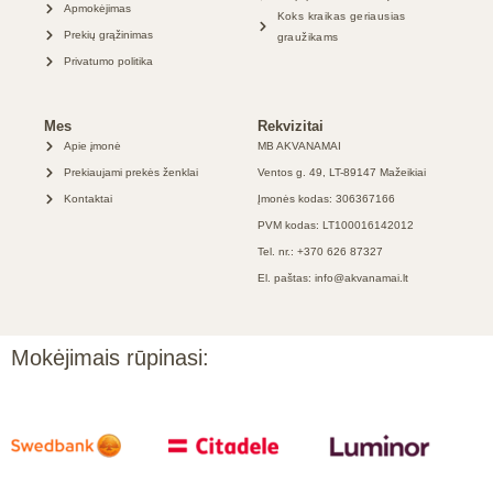
Apmokėjimas
Koks kraikas geriausias
Prekių grąžinimas
graužikams
Privatumo politika
Mes
Rekvizitai
Apie įmonė
MB AKVANAMAI
Prekiaujami prekės ženklai
Ventos g. 49, LT-89147 Mažeikiai
Kontaktai
Įmonės kodas: 306367166
PVM kodas: LT100016142012
Tel. nr.: +370 626 87327
El. paštas: info@akvanamai.lt
Mokėjimais rūpinasi: