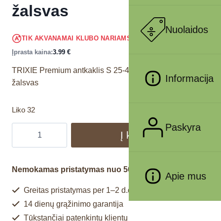
žalsvas
Nuolaidos
3.79
€
TIK AKVANAMAI KLUBO NARIAMS
!
Įprasta kaina:
3.99
€
TRIXIE Premium antkaklis S 25-40 cm/15 mm, petrol
Informacija
žalsvas
Liko 32
Paskyra
Į krepšelį
Nemokamas pristatymas nuo 50€
Apie mus
Greitas pristatymas per 1–2 d.d.
14 dienų grąžinimo garantija
Tūkstančiai patenkintų klientų