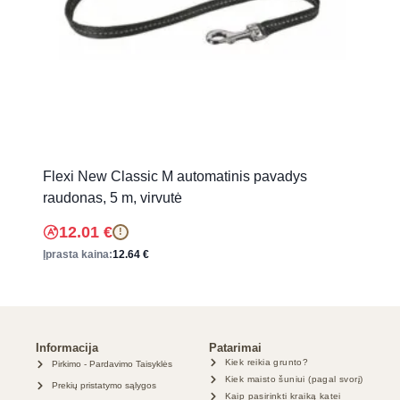
Flexi New Classic M automatinis pavadys
raudonas, 5 m, virvutė
12.01
€
!
Įprasta kaina:
12.64
€
Informacija
Patarimai
Kiek reikia grunto?
Pirkimo - Pardavimo Taisyklės
Kiek maisto šuniui (pagal svorį)
Prekių pristatymo sąlygos
Kaip pasirinkti kraiką katei