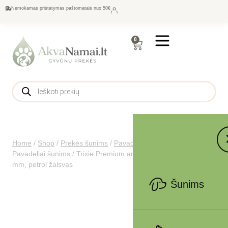
Nemokamas pristatymas paštomatais nuo 50€
0
Home
/
Shop
/
Prekės šunims
/
Pavadėliai, antkakliai šunims
/
Pavadėliai šunims
/
Trixie Premium antkaklis S 25-40 cm/15
mm, petrol žalsvas
Šunims