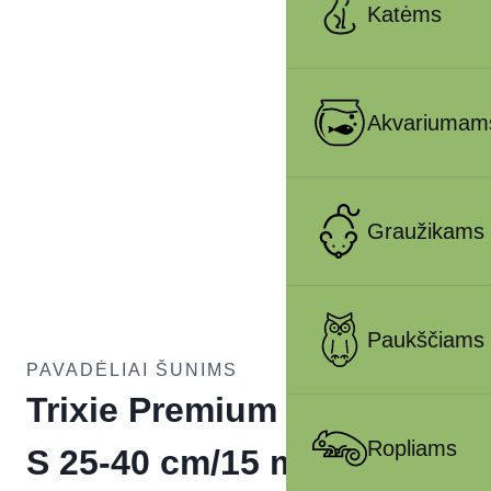
Katėms
Akvariumam
Graužikams
Paukščiams
PAVADĖLIAI ŠUNIMS
Trixie Premium antkaklis
Ropliams
S 25-40 cm/15 mm, petrol