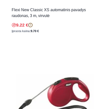
Flexi New Classic XS automatinis pavadys
raudonas, 3 m, virvutė
9.22
€
!
Įprasta kaina:
9.70
€