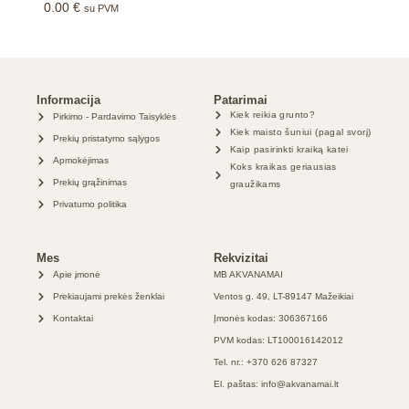
0.00
€
su PVM
Informacija
Patarimai
Kiek reikia grunto?
Pirkimo - Pardavimo Taisyklės
Kiek maisto šuniui (pagal svorį)
Prekių pristatymo sąlygos
Kaip pasirinkti kraiką katei
Apmokėjimas
Koks kraikas geriausias
Prekių grąžinimas
graužikams
Privatumo politika
Mes
Rekvizitai
Apie įmonė
MB AKVANAMAI
Prekiaujami prekės ženklai
Ventos g. 49, LT-89147 Mažeikiai
Kontaktai
Įmonės kodas: 306367166
PVM kodas: LT100016142012
Tel. nr.: +370 626 87327
El. paštas: info@akvanamai.lt