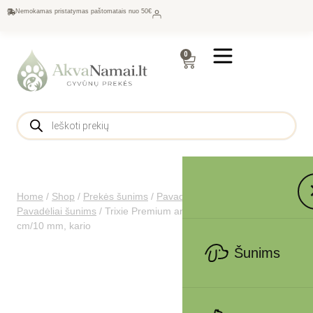
Nemokamas pristatymas paštomatais nuo 50€
0
Home
/
Shop
/
Prekės šunims
/
Pavadėliai, antkakliai šunims
/
Pavadėliai šunims
/
Trixie Premium antkaklis, XS-S: 22-35
cm/10 mm, kario
Šunims