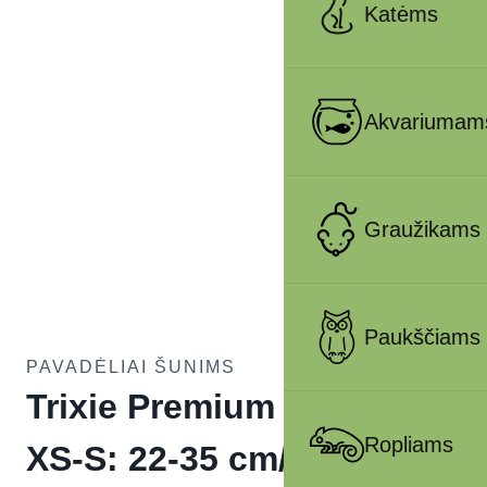
Katėms
Akvariumam
Graužikams
Paukščiams
PAVADĖLIAI ŠUNIMS
Trixie Premium antkaklis,
Ropliams
XS-S: 22-35 cm/10 mm,