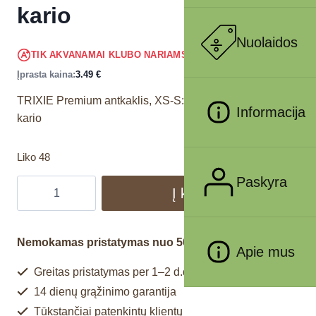
kario
Nuolaidos
3.32
€
TIK AKVANAMAI KLUBO NARIAMS
!
Įprasta kaina:
3.49
€
TRIXIE Premium antkaklis, XS-S: 22-35 cm/10 mm,
Informacija
kario
Liko 48
Paskyra
Į krepšelį
Nemokamas pristatymas nuo 50€
Apie mus
Greitas pristatymas per 1–2 d.d.
14 dienų grąžinimo garantija
Tūkstančiai patenkintų klientų