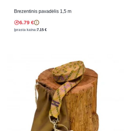
Brezentinis pavadėlis 1,5 m
6.79
€
!
Įprasta kaina:
7.15
€