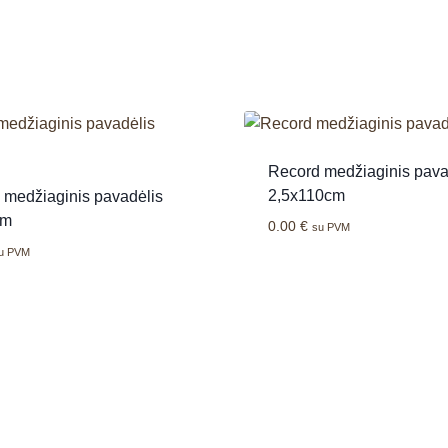
Record medžiaginis pava
2,5x110cm
 medžiaginis pavadėlis
cm
0.00
€
su PVM
u PVM