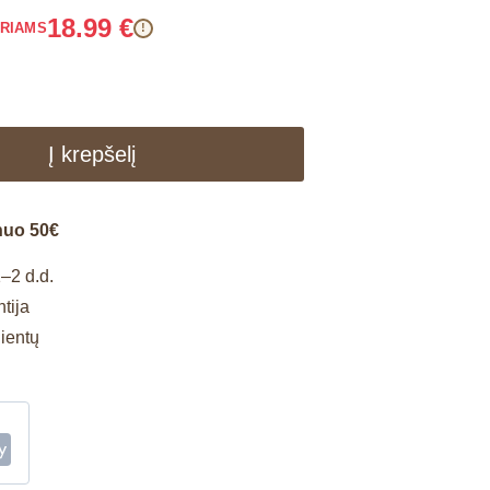
18.99
€
ARIAMS
!
Į krepšelį
nuo 50€
–2 d.d.
tija
lientų