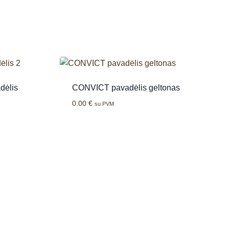
dėlis
CONVICT pavadėlis geltonas
0.00
€
su PVM