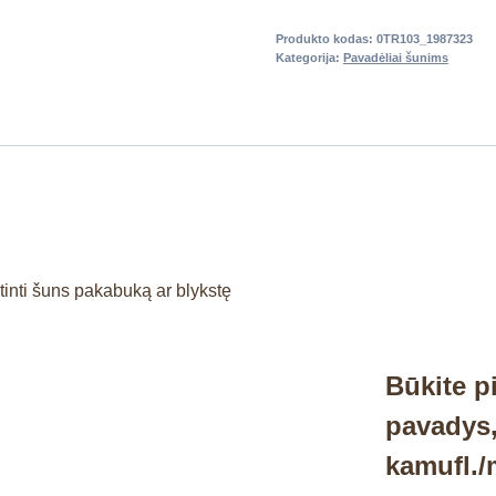
Produkto kodas:
0TR103_1987323
Kategorija:
Pavadėliai šunims
irtinti šuns pakabuką ar blykstę
Būkite p
pavadys
kamufl./