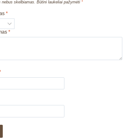
s nebus skelbiamas.
Būtini laukeliai pažymėti
*
mas
*
imas
*
*