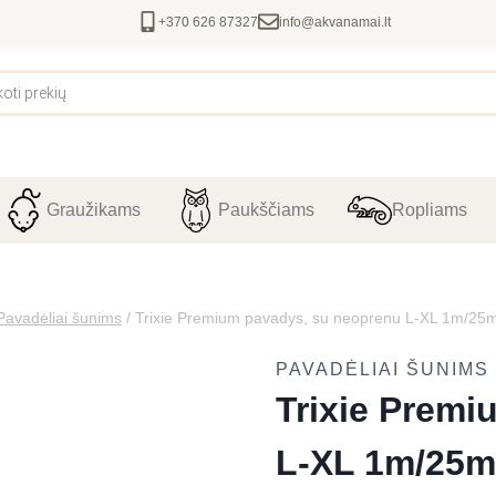
+370 626 87327
info@akvanamai.lt
Graužikams
Paukščiams
Ropliams
Pavadėliai šunims
/
Trixie Premium pavadys, su neoprenu L-XL 1m/25m
PAVADĖLIAI ŠUNIMS
Trixie Prem
L-XL 1m/25m