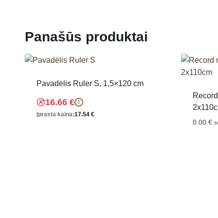
Panašūs produktai
Pavadėlis Ruler S, 1,5×120 cm
Record
16.66
€
!
2x110
Įprasta kaina:
17.54
€
0.00
€
s