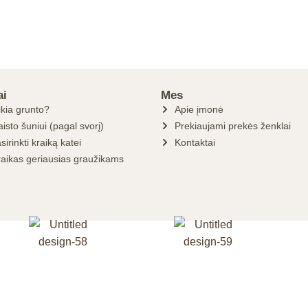
ai
Mes
ikia grunto?
Apie įmonė
isto šuniui (pagal svorį)
Prekiaujami prekės ženklai
sirinkti kraiką katei
Kontaktai
raikas geriausias graužikams