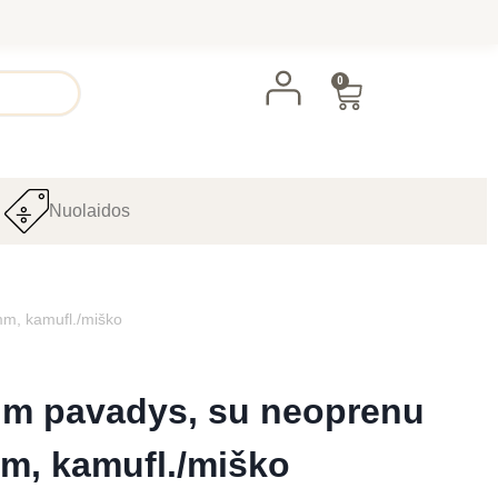
0
Nuolaidos
m, kamufl./miško
ium pavadys, su neoprenu
m, kamufl./miško