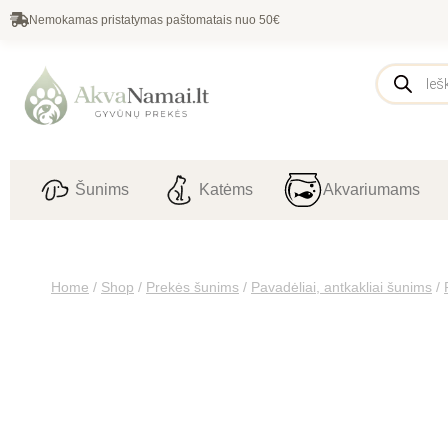
Nemokamas pristatymas paštomatais nuo 50€
Šunims
Katėms
Akvariumams
Home
/
Shop
/
Prekės šunims
/
Pavadėliai, antkakliai šunims
/