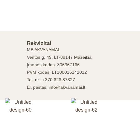
Rekvizitai
MB AKVANAMAI
Ventos g. 49, LT-89147 Mažeikiai
Įmonės kodas: 306367166
PVM kodas: LT100016142012
Tel. nr.: +370 626 87327
El. paštas: info@akvanamai.lt