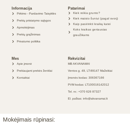
Informacija
Patarimai
Kiek reikia grunto?
Pirkimo - Pardavimo Taisyklės
Kiek maisto šuniui (pagal svorį)
Prekių pristatymo sąlygos
Kaip pasirinkti kraiką katei
Apmokėjimas
Koks kraikas geriausias
Prekių grąžinimas
graužikams
Privatumo politika
Mes
Rekvizitai
Apie įmonė
MB AKVANAMAI
Prekiaujami prekės ženklai
Ventos g. 49, LT-89147 Mažeikiai
Kontaktai
Įmonės kodas: 306367166
PVM kodas: LT100016142012
Tel. nr.: +370 626 87327
El. paštas: info@akvanamai.lt
Mokėjimais rūpinasi: