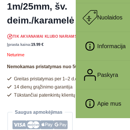
1m/25mm, šv.
Nuolaidos
deim./karamelė
18.99
€
TIK AKVANAMAI KLUBO NARIAMS
!
Įprasta kaina:
19.99
€
Informacija
Neturime
Nemokamas pristatymas nuo 50€
Paskyra
Greitas pristatymas per 1–2 d.d.
14 dienų grąžinimo garantija
Tūkstančiai patenkintų klientų
Apie mus
Saugus apmokėjimas