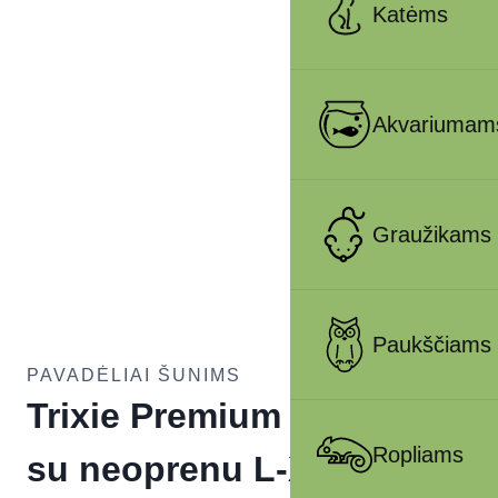
Katėms
Akvariumam
Graužikams
Paukščiams
PAVADĖLIAI ŠUNIMS
Trixie Premium pavadys,
Ropliams
su neoprenu L-XL