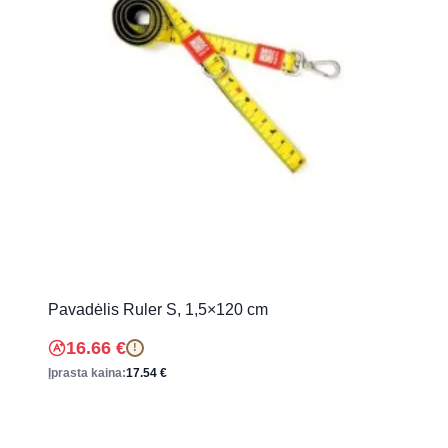
Pavadėlis Ruler S, 1,5×120 cm
16.66
€
!
Įprasta kaina:
17.54
€