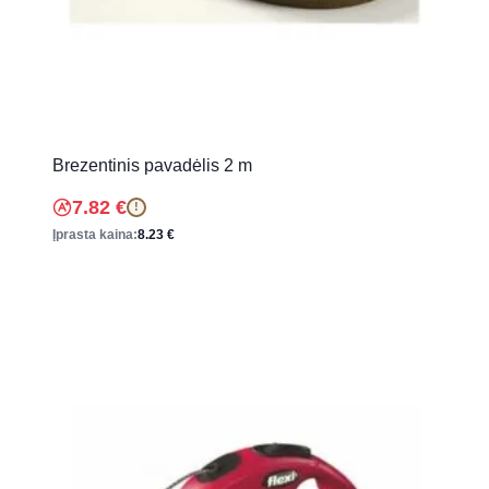
Brezentinis pavadėlis 2 m
7.82
€
!
Įprasta kaina:
8.23
€