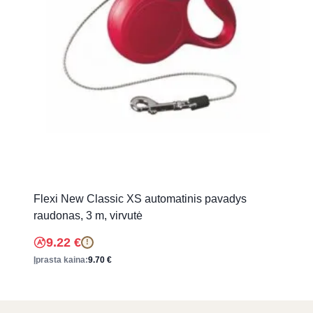
Flexi New Classic XS automatinis pavadys
raudonas, 3 m, virvutė
9.22
€
!
Įprasta kaina:
9.70
€