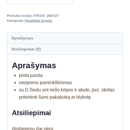
Produkto kodas:
0TR103_1987327
Kategorija:
Pavadėliai šunims
Aprašymas
Atsiliepimai (0)
Aprašymas
pinta juosta
neopreno paminkštinimas
su D žiedu ant riešo kilpos ir akute, pvz. skirtas
pritvirtinti šuns pakabuką ar blykstę
Atsiliepimai
Atsiliepimų dar nėra.