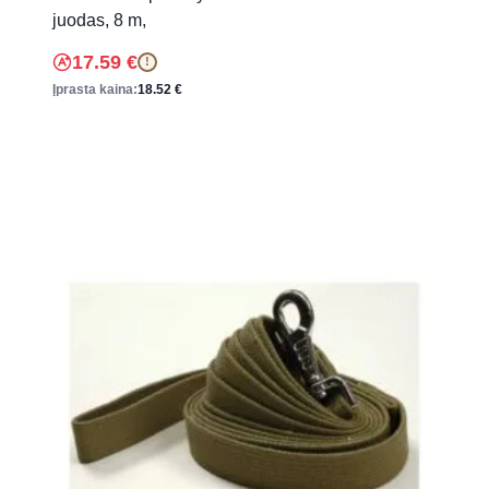
juodas, 8 m,
17.59
€
!
Įprasta kaina:
18.52
€