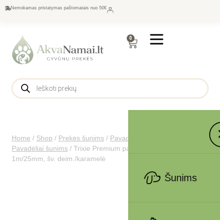
Nemokamas pristatymas paštomatais nuo 50€
0
Home
/
Shop
/
Prekės šunims
/
Pavadėliai, antkakliai šunims
/
Pavadėliai šunims
/
Trixie Premium pavadys, su neoprenu L-XL
1m/25mm, šv. deim./karamelė
Šunims