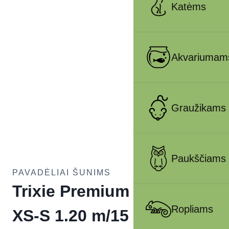
Katėms
Akvariumam
Graužikams
Paukščiams
PAVADĖLIAI ŠUNIMS
Trixie Premium pavadys
Ropliams
XS-S 1.20 m/15 mm,