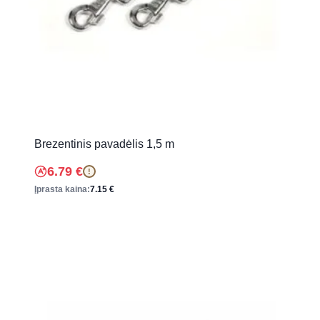
Brezentinis pavadėlis 1,5 m
6.79
€
!
Įprasta kaina:
7.15
€