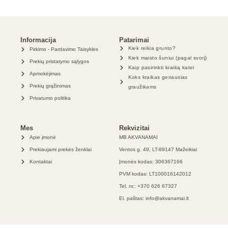
Informacija
Patarimai
Kiek reikia grunto?
Pirkimo - Pardavimo Taisyklės
Kiek maisto šuniui (pagal svorį)
Prekių pristatymo sąlygos
Kaip pasirinkti kraiką katei
Apmokėjimas
Koks kraikas geriausias
Prekių grąžinimas
graužikams
Privatumo politika
Mes
Rekvizitai
Apie įmonė
MB AKVANAMAI
Prekiaujami prekės ženklai
Ventos g. 49, LT-89147 Mažeikiai
Kontaktai
Įmonės kodas: 306367166
PVM kodas: LT100016142012
Tel. nr.: +370 626 87327
El. paštas: info@akvanamai.lt