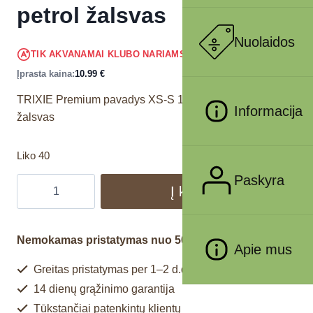
petrol žalsvas
Nuolaidos
10.44
€
TIK AKVANAMAI KLUBO NARIAMS
!
Įprasta kaina:
10.99
€
TRIXIE Premium pavadys XS-S 1.20 m/15 mm, petrol
Informacija
žalsvas
Liko 40
Paskyra
Į krepšelį
Nemokamas pristatymas nuo 50€
Apie mus
Greitas pristatymas per 1–2 d.d.
14 dienų grąžinimo garantija
Tūkstančiai patenkintų klientų