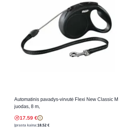
Automatinis pavadys-virvutė Flexi New Classic M
juodas, 8 m,
17.59
€
!
Įprasta kaina:
18.52
€