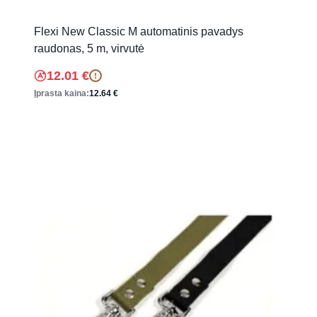
Flexi New Classic M automatinis pavadys
raudonas, 5 m, virvutė
12.01
€
!
Įprasta kaina:
12.64
€