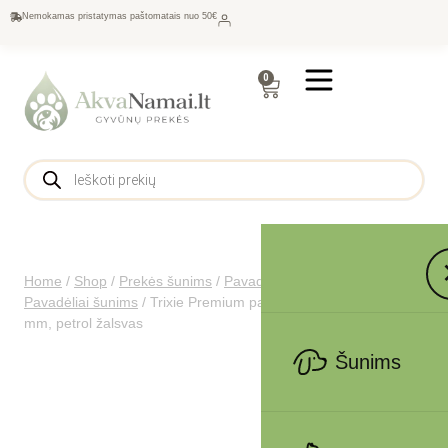
Nemokamas pristatymas paštomatais nuo 50€
0
Home
/
Shop
/
Prekės šunims
/
Pavadėliai, antkakliai šunims
/
Pavadėliai šunims
/
Trixie Premium pavadys XS-S 1.20 m/15
mm, petrol žalsvas
Šunims