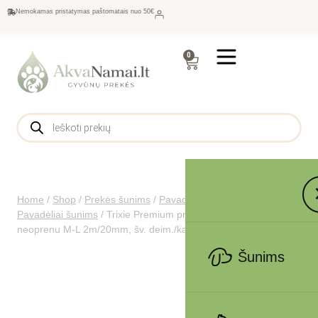
Nemokamas pristatymas paštomatais nuo 50€
0
Home
/
Shop
/
Prekės šunims
/
Pavadėliai, antkakliai šunims
/
Pavadėliai šunims
/
Trixie Premium pritaikomas pavadys, su
neoprenu M-L 2m/20mm, šv. deim./karamelė
Šunims