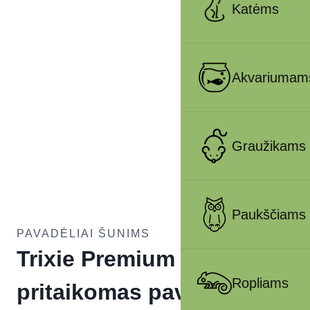
Katėms
Akvariumam
Graužikams
Paukščiams
PAVADĖLIAI ŠUNIMS
Trixie Premium
Ropliams
pritaikomas pavadys, su