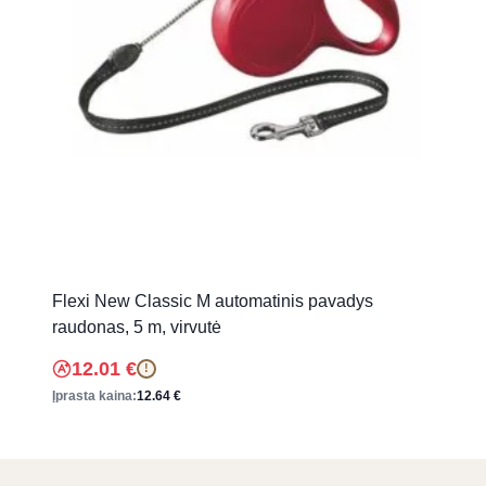
Flexi New Classic M automatinis pavadys
raudonas, 5 m, virvutė
12.01
€
!
Įprasta kaina:
12.64
€