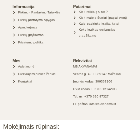
Informacija
Patarimai
Kiek reikia grunto?
Pirkimo - Pardavimo Taisyklės
Kiek maisto šuniui (pagal svorį)
Prekių pristatymo sąlygos
Kaip pasirinkti kraiką katei
Apmokėjimas
Koks kraikas geriausias
Prekių grąžinimas
graužikams
Privatumo politika
Mes
Rekvizitai
Apie įmonė
MB AKVANAMAI
Prekiaujami prekės ženklai
Ventos g. 49, LT-89147 Mažeikiai
Kontaktai
Įmonės kodas: 306367166
PVM kodas: LT100016142012
Tel. nr.: +370 626 87327
El. paštas: info@akvanamai.lt
Mokėjimais rūpinasi: