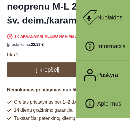
neoprenu M-L 2m/20mm,
Nuolaidos
šv. deim./karamelė
21.84
€
TIK AKVANAMAI KLUBO NARIAMS
!
Įprasta kaina:
22.99
€
Informacija
Liko 1
Į krepšelį
Paskyra
Nemokamas pristatymas nuo 50€
Greitas pristatymas per 1–2 d.d.
Apie mus
14 dienų grąžinimo garantija
Tūkstančiai patenkintų klientų