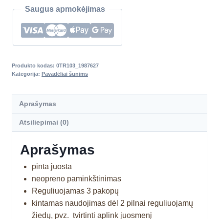
Saugus apmokėjimas
Produkto kodas:
0TR103_1987627
Kategorija:
Pavadėliai šunims
Aprašymas
Atsiliepimai (0)
Aprašymas
pinta juosta
neopreno paminkštinimas
Reguliuojamas 3 pakopų
kintamas naudojimas dėl 2 pilnai reguliuojamų
žiedų, pvz. tvirtinti aplink juosmenį