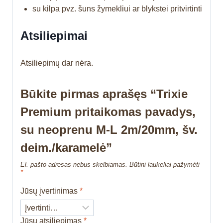
su kilpa pvz. šuns žymekliui ar blykstei pritvirtinti
Atsiliepimai
Atsiliepimų dar nėra.
Būkite pirmas aprašęs “Trixie
Premium pritaikomas pavadys,
su neoprenu M-L 2m/20mm, šv.
deim./karamelė”
El. pašto adresas nebus skelbiamas.
Būtini laukeliai pažymėti
*
Jūsų įvertinimas
*
Jūsų atsiliepimas
*