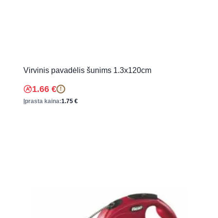
Virvinis pavadėlis šunims 1.3x120cm
1.66
€
!
Įprasta kaina:
1.75
€