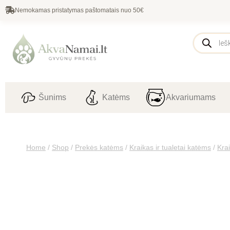
Nemokamas pristatymas paštomatais nuo 50€
Šunims
Katėms
Akvariumams
Home
/
Shop
/
Prekės katėms
/
Kraikas ir tualetai katėms
/
Kra