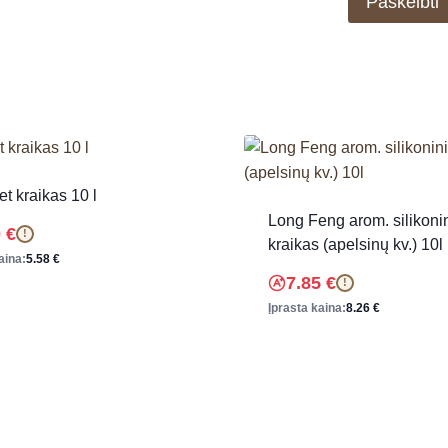
et kraikas 10 l
Long Feng arom. silikoni
0
€
!
kraikas (apelsinų kv.) 10l
aina:
5.58
€
7.85
€
!
Įprasta kaina:
8.26
€