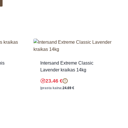
nis
Intersand Extreme Classic
Lavender kraikas 14kg
23.46
€
!
Įprasta kaina:
24.69
€