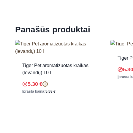
Panašūs produktai
Tiger P
Tiger Pet aromatizuotas kraikas
5.3
(levandų) 10 l
Įprasta k
5.30
€
!
Įprasta kaina:
5.58
€