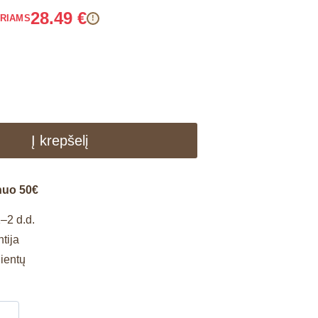
28.49
€
ARIAMS
!
Į krepšelį
nuo 50€
–2 d.d.
tija
lientų