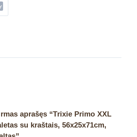
irmas aprašęs “Trixie Primo XXL
aletas su kraštais, 56x25x71cm,
altas”