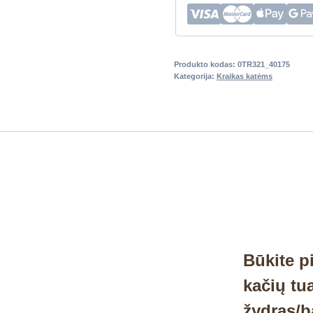
Produkto kodas:
0TR321_40175
Kategorija:
Kraikas katėms
Būkite p
kačių tu
žydras/b