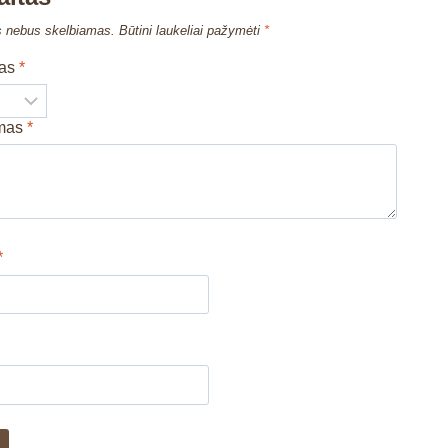
s nebus skelbiamas.
Būtini laukeliai pažymėti
*
mas
*
imas
*
*