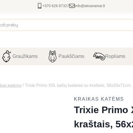
+370 626 87327
info@akvanamai.lt
Graužikams
Paukščiams
Ropliams
ikas katėms
/
Trixie Primo XXL kačių tualetas su kraštais, 56x25x71cm,
KRAIKAS KATĖMS
Trixie Primo
kraštais, 56