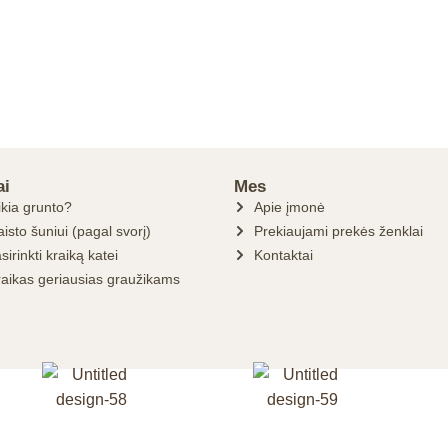
ai
Mes
ikia grunto?
Apie įmonė
isto šuniui (pagal svorį)
Prekiaujami prekės ženklai
sirinkti kraiką katei
Kontaktai
raikas geriausias graužikams