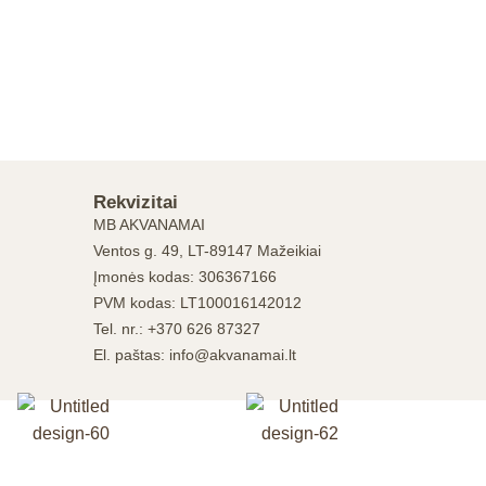
Rekvizitai
MB AKVANAMAI
Ventos g. 49, LT-89147 Mažeikiai
Įmonės kodas: 306367166
PVM kodas: LT100016142012
Tel. nr.: +370 626 87327
El. paštas: info@akvanamai.lt