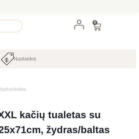
0
Nuolaidos
 žydras/baltas
 XXL kačių tualetas su
x25x71cm, žydras/baltas