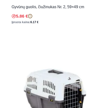
Gyvūnų guolis, čiužinukas Nr. 2, 59×49 cm
5.86
€
!
Įprasta kaina:
6.17
€