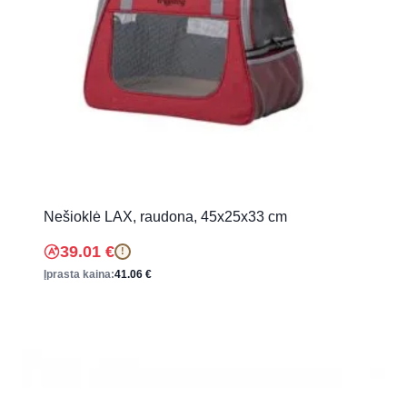
Nešioklė LAX, raudona, 45x25x33 cm
39.01
€
!
Įprasta kaina:
41.06
€