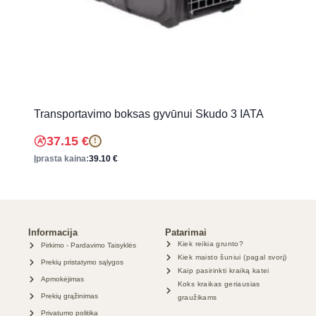
Transportavimo boksas gyvūnui Skudo 3 IATA
37.15
€
!
Įprasta kaina:
39.10
€
Informacija
Patarimai
Kiek reikia grunto?
Pirkimo - Pardavimo Taisyklės
Kiek maisto šuniui (pagal svorį)
Prekių pristatymo sąlygos
Kaip pasirinkti kraiką katei
Apmokėjimas
Koks kraikas geriausias
Prekių grąžinimas
graužikams
Privatumo politika