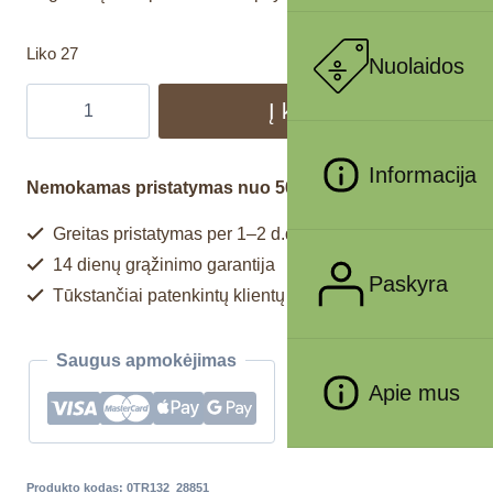
Liko 27
Nuolaidos
Į krepšelį
Informacija
Nemokamas pristatymas nuo 50€
Greitas pristatymas per 1–2 d.d.
14 dienų grąžinimo garantija
Paskyra
Tūkstančiai patenkintų klientų
Saugus apmokėjimas
Apie mus
Produkto kodas:
0TR132_28851