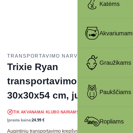
Katėms
Akvariumam
TRANSPORTAVIMO NARVAI ŠUNIMS
Graužikams
Trixie Ryan
transportavimo krepšys,
Paukščiams
30x30x54 cm, juodas
23.74
€
TIK AKVANAMAI KLUBO NARIAMS
!
Įprasta kaina:
24.99
€
Ropliams
Augintinių transportavimo krepšys.