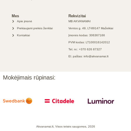
Mes
Rekvizitai
Apie įmonė
MB AKVANAMAI
Prekiaujami prekės ženklai
Ventos g. 49, LT-89147 Mažeikiai
Kontaktai
Įmonės kodas: 306367166
PVM kodas: LT100016142012
Tel. nr.: +370 626 87327
El. paštas: info@akvanamai.lt
Mokėjimais rūpinasi:
Akvanamai.lt, Visos teisės saugomos, 2026