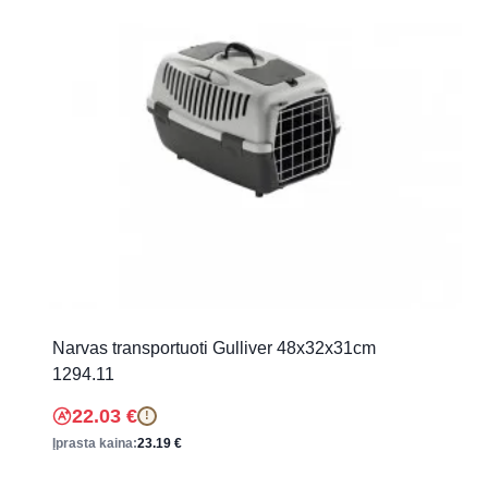
Narvas transportuoti Gulliver 48x32x31cm
1294.11
22.03
€
!
Įprasta kaina:
23.19
€