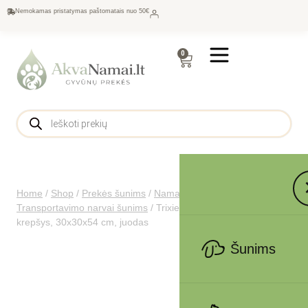
Nemokamas pristatymas paštomatais nuo 50€
0
Home
/
Shop
/
Prekės šunims
/
Namams šunims
/
Transportavimo narvai šunims
/
Trixie Ryan transportavimo
krepšys, 30x30x54 cm, juodas
Šunims