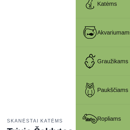
Katėms
Akvariumam
Graužikams
Paukščiams
Ropliams
SKANĖSTAI KATĖMS