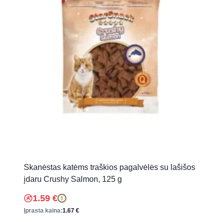
Skanėstas katėms traškios pagalvėlės su lašišos
įdaru Crushy Salmon, 125 g
1.59
€
!
Įprasta kaina:
1.67
€