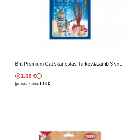
Brit Premium Cat skanėstas Turkey&Lamb 3 vnt.
1.08
€
!
Įprasta kaina:
1.14
€