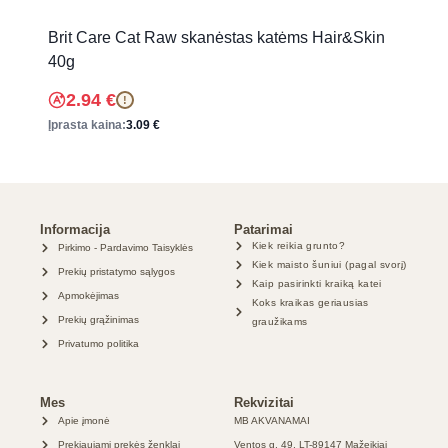
Brit Care Cat Raw skanėstas katėms Hair&Skin
40g
2.94
€
!
Įprasta kaina:
3.09
€
Informacija
Patarimai
Kiek reikia grunto?
Pirkimo - Pardavimo Taisyklės
Kiek maisto šuniui (pagal svorį)
Prekių pristatymo sąlygos
Kaip pasirinkti kraiką katei
Apmokėjimas
Koks kraikas geriausias
Prekių grąžinimas
graužikams
Privatumo politika
Mes
Rekvizitai
Apie įmonė
MB AKVANAMAI
Prekiaujami prekės ženklai
Ventos g. 49, LT-89147 Mažeikiai