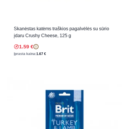
Skanėstas katėms traškios pagalvėlės su sūrio
įdaru Crushy Cheese, 125 g
1.59
€
!
Įprasta kaina:
1.67
€