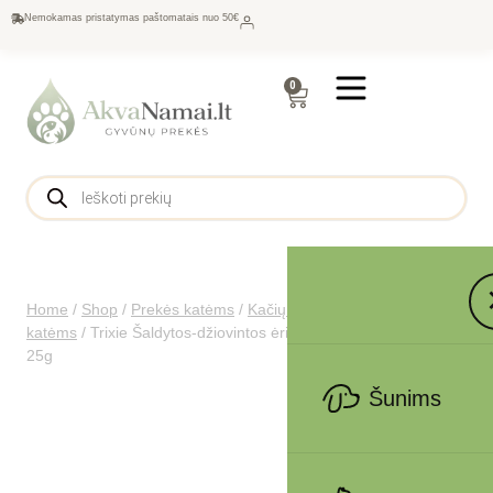
Nemokamas pristatymas paštomatais nuo 50€
0
Home
/
Shop
/
Prekės katėms
/
Kačių maistas
/
Skanėstai
katėms
/
Trixie Šaldytos-džiovintos ėriukų kepenys ir lašiša,
25g
Šunims