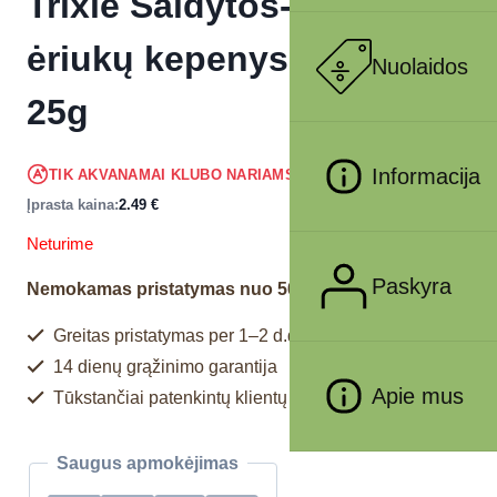
Trixie Šaldytos-džiovintos
ėriukų kepenys ir lašiša,
Nuolaidos
25g
2.37
€
Informacija
TIK AKVANAMAI KLUBO NARIAMS
!
Įprasta kaina:
2.49
€
Neturime
Paskyra
Nemokamas pristatymas nuo 50€
Greitas pristatymas per 1–2 d.d.
14 dienų grąžinimo garantija
Apie mus
Tūkstančiai patenkintų klientų
Saugus apmokėjimas