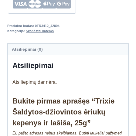
Produkto kodas:
0TR3412_42804
Kategorija:
Skanėstai katėms
Atsiliepimai (0)
Atsiliepimai
Atsiliepimų dar nėra.
Būkite pirmas aprašęs “Trixie
Šaldytos-džiovintos ėriukų
kepenys ir lašiša, 25g”
El. pašto adresas nebus skelbiamas.
Būtini laukeliai pažymėti