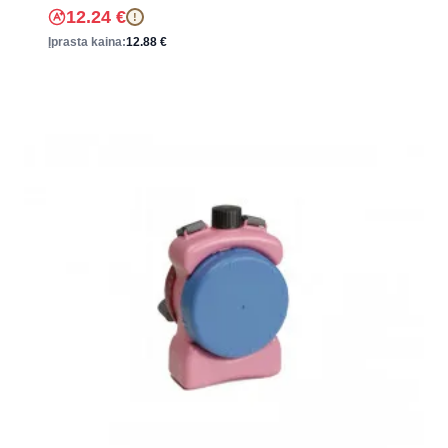
12.24
€
!
Įprasta kaina:
12.88
€