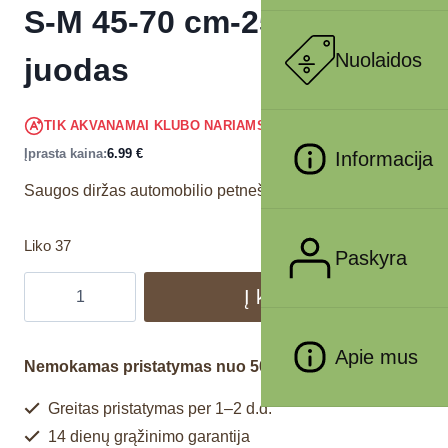
S-M 45-70 cm-25 mm,
Nuolaidos
juodas
6.64
€
TIK AKVANAMAI KLUBO NARIAMS
!
Įprasta kaina:
6.99
€
Informacija
Saugos diržas automobilio petnešoms.
Liko 37
Paskyra
Į krepšelį
Apie mus
Nemokamas pristatymas nuo 50€
Greitas pristatymas per 1–2 d.d.
14 dienų grąžinimo garantija