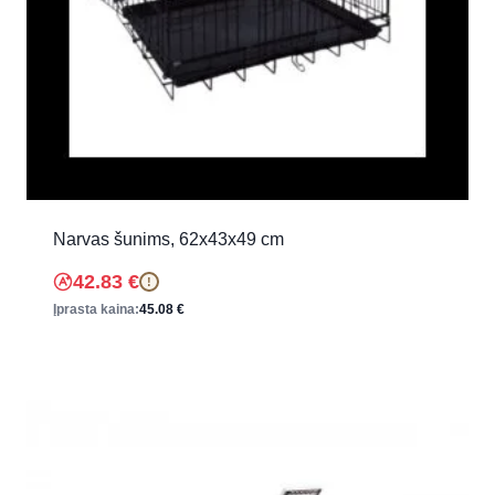
Narvas šunims, 62x43x49 cm
42.83
€
!
Įprasta kaina:
45.08
€