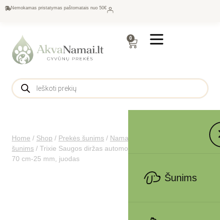
Nemokamas pristatymas paštomatais nuo 50€
0
Home
/
Shop
/
Prekės šunims
/
Namams šunims
/
Kelionėms
šunims
/
Trixie Saugos diržas automobilio petnešoms, S-M 45-
70 cm-25 mm, juodas
Šunims