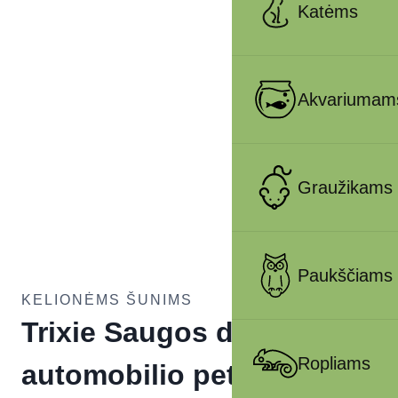
Katėms
Akvariumam
Graužikams
Paukščiams
KELIONĖMS ŠUNIMS
Trixie Saugos diržas
Ropliams
automobilio petnešoms,