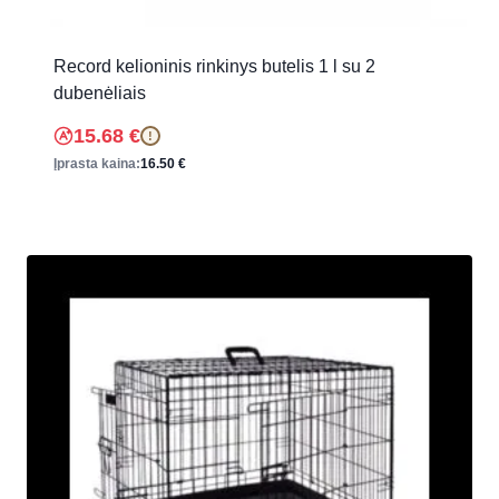
Record kelioninis rinkinys butelis 1 l su 2
dubenėliais
15.68
€
!
Įprasta kaina:
16.50
€