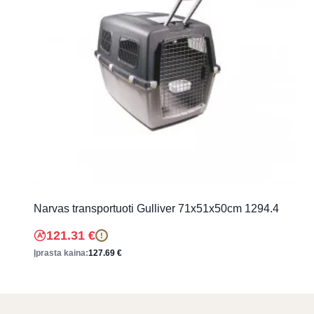
Narvas transportuoti Gulliver 71x51x50cm 1294.4
121.31
€
!
Įprasta kaina:
127.69
€