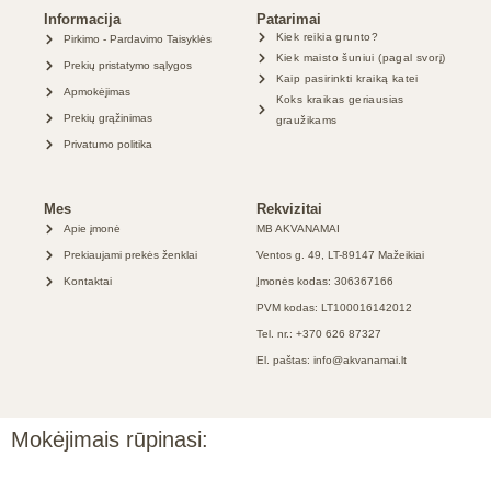
Informacija
Patarimai
Kiek reikia grunto?
Pirkimo - Pardavimo Taisyklės
Kiek maisto šuniui (pagal svorį)
Prekių pristatymo sąlygos
Kaip pasirinkti kraiką katei
Apmokėjimas
Koks kraikas geriausias
Prekių grąžinimas
graužikams
Privatumo politika
Mes
Rekvizitai
Apie įmonė
MB AKVANAMAI
Prekiaujami prekės ženklai
Ventos g. 49, LT-89147 Mažeikiai
Kontaktai
Įmonės kodas: 306367166
PVM kodas: LT100016142012
Tel. nr.: +370 626 87327
El. paštas: info@akvanamai.lt
Mokėjimais rūpinasi: