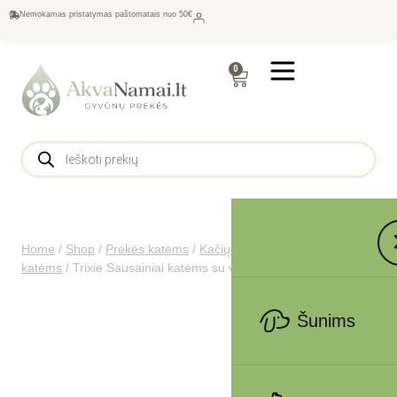
Nemokamas pristatymas paštomatais nuo 50€
0
Home
/
Shop
/
Prekės katėms
/
Kačių maistas
/
Skanėstai
katėms
/
Trixie Sausainiai katėms su vištiena ir krevetėmis, 50g
Šunims