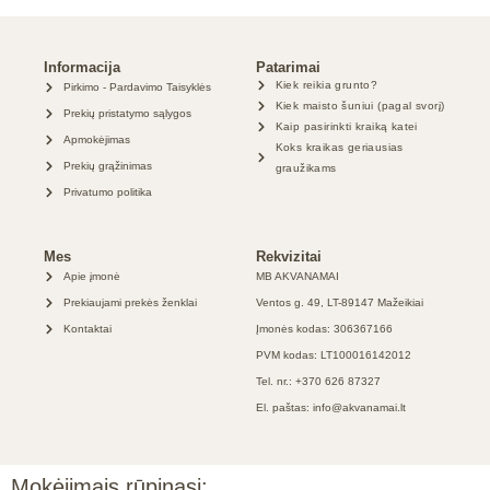
Informacija
Patarimai
Kiek reikia grunto?
Pirkimo - Pardavimo Taisyklės
Kiek maisto šuniui (pagal svorį)
Prekių pristatymo sąlygos
Kaip pasirinkti kraiką katei
Apmokėjimas
Koks kraikas geriausias
Prekių grąžinimas
graužikams
Privatumo politika
Mes
Rekvizitai
Apie įmonė
MB AKVANAMAI
Prekiaujami prekės ženklai
Ventos g. 49, LT-89147 Mažeikiai
Kontaktai
Įmonės kodas: 306367166
PVM kodas: LT100016142012
Tel. nr.: +370 626 87327
El. paštas: info@akvanamai.lt
Mokėjimais rūpinasi: