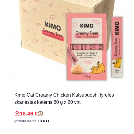
Kimo Cat Creamy Chicken Katsubuoshi tyrelės
skanėstas katėms 60 g x 20 vnt.
18.46
€
!
Įprasta kaina:
19.43
€