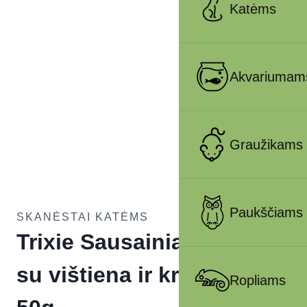
Katėms
Akvariumam
Graužikams
Paukščiams
SKANĖSTAI KATĖMS
Trixie Sausainiai katėms
su vištiena ir krevetėmis,
Ropliams