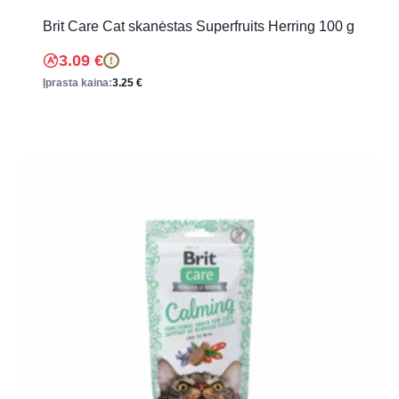
Brit Care Cat skanėstas Superfruits Herring 100 g
3.09
€
!
Įprasta kaina:
3.25
€