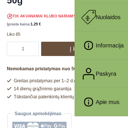
50g
1.23
€
Nuolaidos
TIK AKVANAMAI KLUBO NARIAMS
!
Įprasta kaina:
1.29
€
Liko 85
Informacija
Į krepšelį
Nemokamas pristatymas nuo 50€
Paskyra
Greitas pristatymas per 1–2 d.d.
14 dienų grąžinimo garantija
Tūkstančiai patenkintų klientų
Apie mus
Saugus apmokėjimas