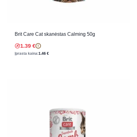
Brit Care Cat skanėstas Calming 50g
1.39
€
!
Įprasta kaina:
1.46
€