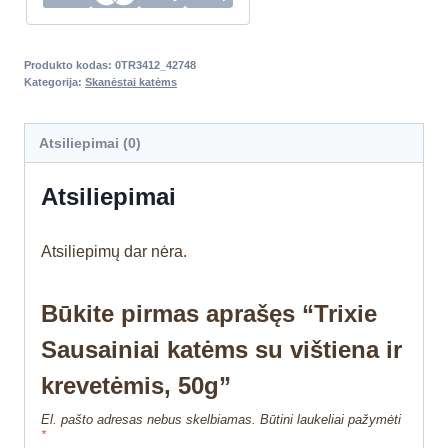
Produkto kodas:
0TR3412_42748
Kategorija:
Skanėstai katėms
Atsiliepimai (0)
Atsiliepimai
Atsiliepimų dar nėra.
Būkite pirmas aprašęs “Trixie
Sausainiai katėms su vištiena ir
krevetėmis, 50g”
El. pašto adresas nebus skelbiamas.
Būtini laukeliai pažymėti
*