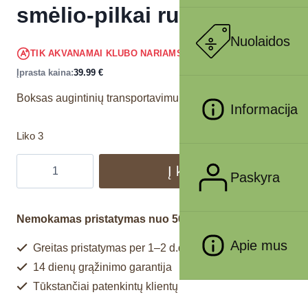
smėlio-pilkai ruda
Nuolaidos
37.99
€
TIK AKVANAMAI KLUBO NARIAMS
!
Įprasta kaina:
39.99
€
Boksas augintinių transportavimui.
Informacija
Liko 3
Į krepšelį
Paskyra
Nemokamas pristatymas nuo 50€
Apie mus
Greitas pristatymas per 1–2 d.d.
14 dienų grąžinimo garantija
Tūkstančiai patenkintų klientų