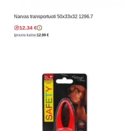
Narvas transportuoti 50x33x32 1296.7
12.34
€
!
Įprasta kaina:
12.99
€