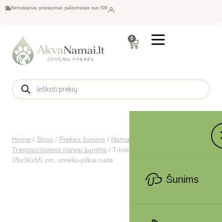
Nemokamas pristatymas paštomatais nuo 50€
0
Home
/
Shop
/
Prekės šunims
/
Namams šunims
/
Transportavimo narvai šunims
/
Trixie Skudo 2 boksas, XS-S
35x36x55 cm, smėlio-pilkai ruda
Šunims