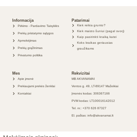
Informacija
Patarimai
Kiek reikia grunto?
Pirkimo - Pardavimo Taisyklės
Kiek maisto šuniui (pagal svorį)
Prekių pristatymo sąlygos
Kaip pasirinkti kraiką katei
Apmokėjimas
Koks kraikas geriausias
Prekių grąžinimas
graužikams
Privatumo politika
Mes
Rekvizitai
Apie įmonė
MB AKVANAMAI
Prekiaujami prekės ženklai
Ventos g. 49, LT-89147 Mažeikiai
Kontaktai
Įmonės kodas: 306367166
PVM kodas: LT100016142012
Tel. nr.: +370 626 87327
El. paštas: info@akvanamai.lt