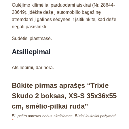
Gulėjimo kilimėliai parduodami atskirai (Nr. 28644-
28649). Įdėkite dėžę į automobilio bagažinę
atremdami į galines sėdynes ir įsitikinkite, kad dėžė
negali pasislinkti.
Sudėtis: plastmasė.
Atsiliepimai
Atsiliepimų dar nėra.
Būkite pirmas aprašęs “Trixie
Skudo 2 boksas, XS-S 35x36x55
cm, smėlio-pilkai ruda”
El. pašto adresas nebus skelbiamas.
Būtini laukeliai pažymėti
*