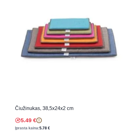
Čiužinukas, 38,5x24x2 cm
5.49
€
!
Įprasta kaina:
5.78
€