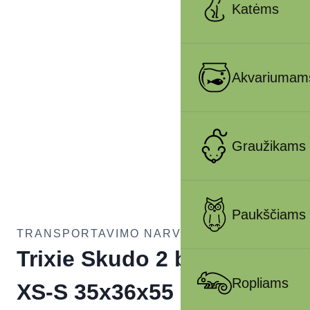
Katėms
Akvariumam
Graužikams
Paukščiams
TRANSPORTAVIMO NARVAI ŠUNIMS
Trixie Skudo 2 boksas,
Ropliams
XS-S 35x36x55 cm,