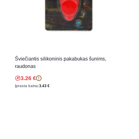
Šviečiantis silikoninis pakabukas šunims,
raudonas
3.26
€
!
Įprasta kaina:
3.43
€