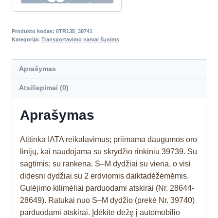
Produkto kodas:
0TR135_39741
Kategorija:
Transportavimo narvai šunims
Aprašymas
Atsiliepimai (0)
Aprašymas
Atitinka IATA reikalavimus; priimama daugumos oro
linijų, kai naudojama su skrydžio rinkiniu 39739. Su
sagtimis; su rankena. S–M dydžiai su viena, o visi
didesni dydžiai su 2 erdviomis daiktadėžėmėmis.
Gulėjimo kilimėliai parduodami atskirai (Nr. 28644-
28649). Ratukai nuo S–M dydžio (prekė Nr. 39740)
parduodami atskirai. Įdėkite dėžę į automobilio