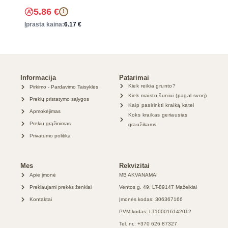
5.86
€
!
Įprasta kaina:
6.17
€
Informacija
Patarimai
Kiek reikia grunto?
Pirkimo - Pardavimo Taisyklės
Kiek maisto šuniui (pagal svorį)
Prekių pristatymo sąlygos
Kaip pasirinkti kraiką katei
Apmokėjimas
Koks kraikas geriausias
Prekių grąžinimas
graužikams
Privatumo politika
Mes
Rekvizitai
Apie įmonė
MB AKVANAMAI
Prekiaujami prekės ženklai
Ventos g. 49, LT-89147 Mažeikiai
Kontaktai
Įmonės kodas: 306367166
PVM kodas: LT100016142012
Tel. nr.: +370 626 87327