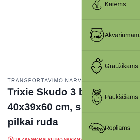
Katėms
Akvariumam
Graužikams
TRANSPORTAVIMO NARVAI ŠUNIMS
Trixie Skudo 3 boksas, S
Paukščiams
40x39x60 cm, smėlio-
pilkai ruda
Ropliams
37.99
€
TIK AKVANAMAI KLUBO NARIAMS
!