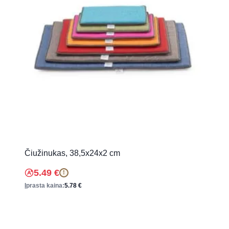
Čiužinukas, 38,5x24x2 cm
5.49
€
!
Įprasta kaina:
5.78
€