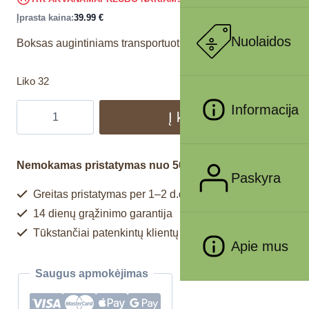
Įprasta kaina:
39.99
€
Nuolaidos
Boksas augintiniams transportuoti.
Liko 32
Informacija
Į krepšelį
Nemokamas pristatymas nuo 50€
Paskyra
Greitas pristatymas per 1–2 d.d.
14 dienų grąžinimo garantija
Tūkstančiai patenkintų klientų
Apie mus
Saugus apmokėjimas