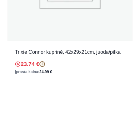
Trixie Connor kuprinė, 42x29x21cm, juoda/pilka
23.74
€
!
Įprasta kaina:
24.99
€