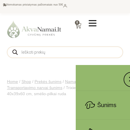
Nemokamas pristatymas paštomatais nuo 50€
0
Home
/
Shop
/
Prekės šunims
/
Namams šunims
/
Transportavimo narvai šunims
/
Trixie Skudo 3 boksas, S
40x39x60 cm, smėlio-pilkai ruda
Šunims