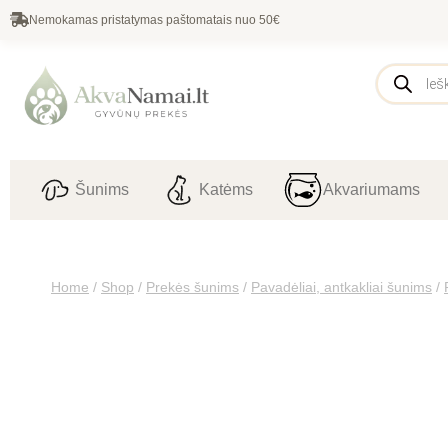
Nemokamas pristatymas paštomatais nuo 50€
Šunims
Katėms
Akvariumams
Home
/
Shop
/
Prekės šunims
/
Pavadėliai, antkakliai šunims
/