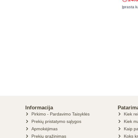
Įprasta k
Informacija
Patarim
Pirkimo - Pardavimo Taisyklės
Kiek re
Prekių pristatymo sąlygos
Kiek ma
Apmokėjimas
Kaip pa
Prekių grąžinimas
Koks k