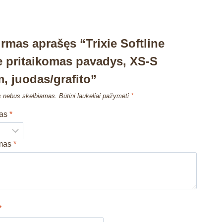
irmas aprašęs “Trixie Softline
 pritaikomas pavadys, XS-S
 juodas/grafito”
s nebus skelbiamas.
Būtini laukeliai pažymėti
*
mas
*
imas
*
*