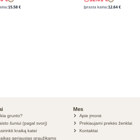
aina:
15.58
€
Įprasta kaina:
12.64
€
ai
Mes
ikia grunto?
Apie įmonė
isto šuniui (pagal svorį)
Prekiaujami prekės ženklai
sirinkti kraiką katei
Kontaktai
raikas geriausias graužikams