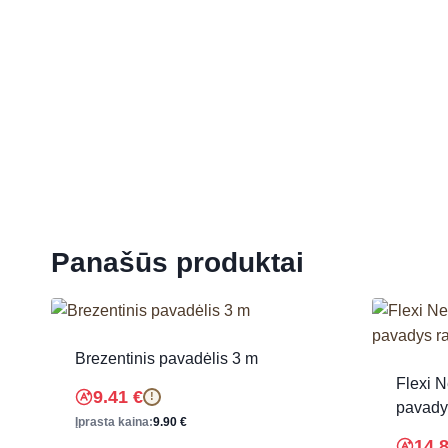
Panašūs produktai
Brezentinis pavadėlis 3 m
Flexi N
9.41
€
!
pavadys
Įprasta kaina:
9.90
€
14.