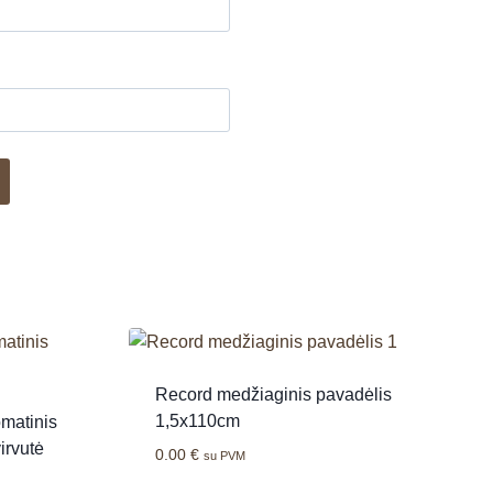
Record medžiaginis pavadėlis
1,5x110cm
matinis
irvutė
0.00
€
su PVM