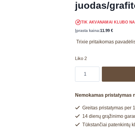
juodas/grafi
TIK AKVANAMAI KLUBO N
Įprasta kaina:
11.99
€
Trixie pritaikomas pavadėl
Liko 2
Nemokamas pristatymas 
Greitas pristatymas per 1
14 dienų grąžinimo garan
Tūkstančiai patenkintų k