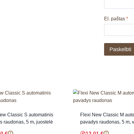
El. paštas
*
ew Classic S automatinis
Flexi New Classic M auto
 raudonas, 5 m, juostelė
pavadys raudonas, 5 m, v
80
€
12.01
€
!
!