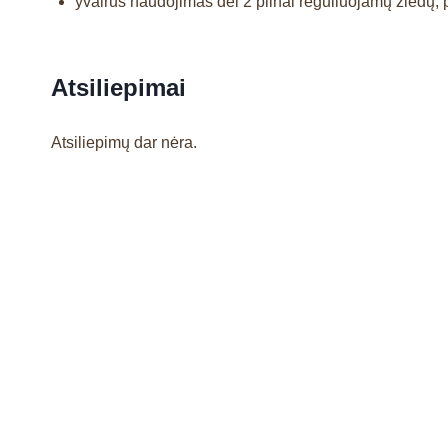
yvairus naudojimas dėl 2 pilnai reguliuojamų žiedų, p
Atsiliepimai
Atsiliepimų dar nėra.