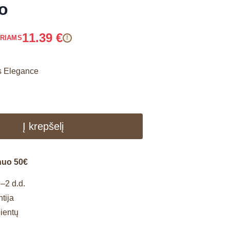
to
11.39
€
ARIAMS
!
is Elegance
Į krepšelį
nuo 50€
–2 d.d.
tija
lientų