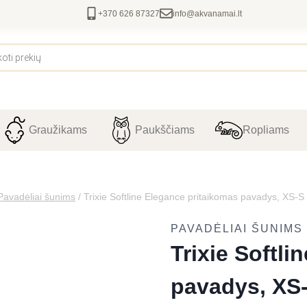
+370 626 87327
info@akvanamai.lt
Graužikams
Paukščiams
Ropliams
Pavadėliai šunims
/
Trixie Softline Elegance pritaikomas pavadys, XS-
PAVADĖLIAI ŠUNIMS
Trixie Softl
pavadys, XS