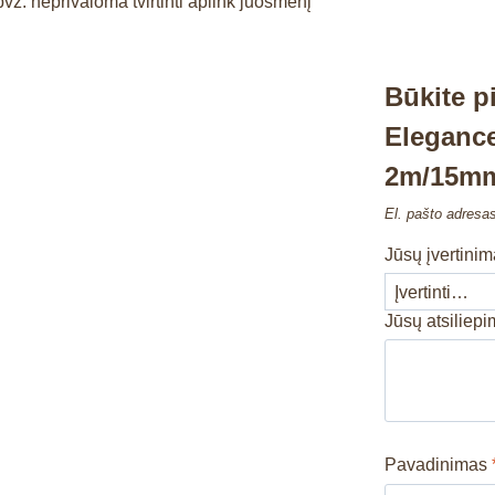
vz. neprivaloma tvirtinti aplink juosmenį
Būkite p
Elegance
2m/15mm,
El. pašto adresa
Jūsų įvertini
Jūsų atsiliep
Pavadinimas