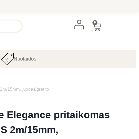
0
Nuolaidos
S 2m/15mm, juodas/grafito
ine Elegance pritaikomas
-S 2m/15mm,