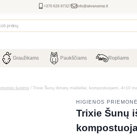
+370 626 87327
info@akvanamai.lt
Graužikams
Paukščiams
Ropliams
iemonės šunims
/
Trixie Šunų išmatų maišeliai, kompostuojami, 4×10 ma
HIGIENOS PRIEMON
Trixie Šunų i
kompostuoja