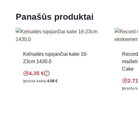
Panašūs produktai
Kelnaitės rujojančiai kalei 16-
Record
23cm 1430.0
maišel
Cake
4.35
€
!
2.7
Įprasta kaina:
4.58
€
Įprasta k