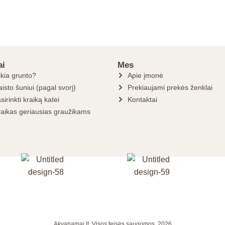
ai
Mes
ikia grunto?
Apie įmonė
isto šuniui (pagal svorį)
Prekiaujami prekės ženklai
sirinkti kraiką katei
Kontaktai
raikas geriausias graužikams
Akvanamai.lt, Visos teisės saugomos, 2026