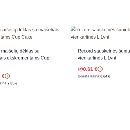
 maišelių dėklas su
Record sauskelnės šuni
iais ekskrementams Cup
vienkartinės L 1vnt
0.61
€
!
1
€
!
Įprasta kaina:
0.64
€
aina:
2.85
€