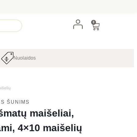
0
Nuolaidos
išelių
ĖS ŠUNIMS
šmatų maišeliai,
mi, 4×10 maišelių