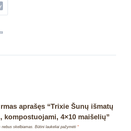
ms
irmas aprašęs “Trixie Šunų išmatų
i, kompostuojami, 4×10 maišelių”
s nebus skelbiamas.
Būtini laukeliai pažymėti
*