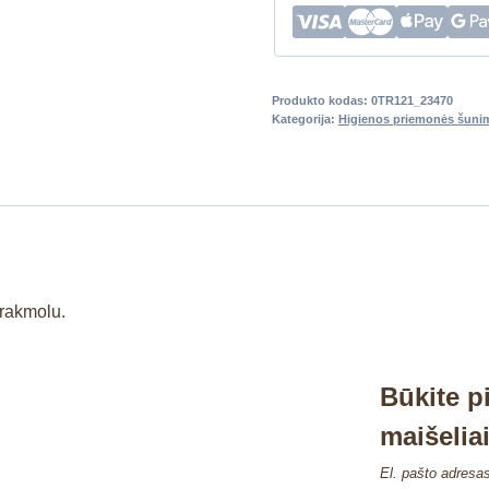
Produkto kodas:
0TR121_23470
Kategorija:
Higienos priemonės šuni
rakmolu.
Būkite p
maišelia
El. pašto adresa