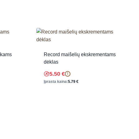
ukams
Record maišelių ekskrementams
dėklas
5.50
€
!
Įprasta kaina:
5.79
€