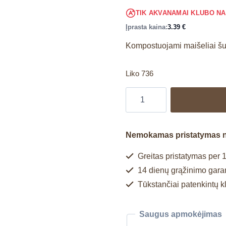
TIK AKVANAMAI KLUBO N
Įprasta kaina:
3.39
€
Kompostuojami maišeliai š
Liko 736
Nemokamas pristatymas 
Greitas pristatymas per 1
14 dienų grąžinimo garan
Tūkstančiai patenkintų k
Saugus apmokėjimas