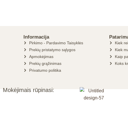
Informacija
Patarim
Pirkimo - Pardavimo Taisyklės
Kiek re
Prekių pristatymo sąlygos
Kiek ma
Apmokėjimas
Kaip pa
Prekių grąžinimas
Koks k
Privatumo politika
Mokėjimais rūpinasi: