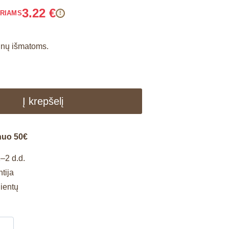
3.22
€
ARIAMS
!
unų išmatoms.
Į krepšelį
nuo 50€
–2 d.d.
tija
lientų