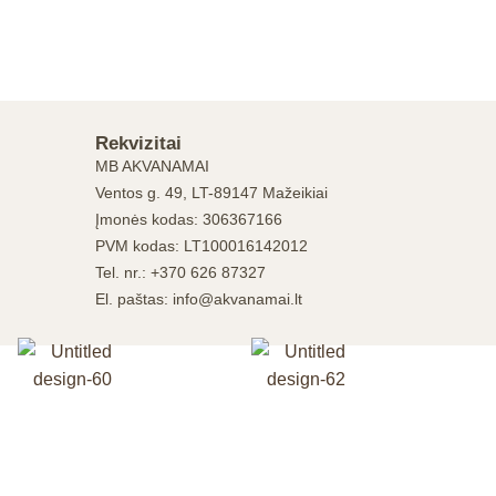
Rekvizitai
MB AKVANAMAI
Ventos g. 49, LT-89147 Mažeikiai
Įmonės kodas: 306367166
PVM kodas: LT100016142012
Tel. nr.: +370 626 87327
El. paštas: info@akvanamai.lt