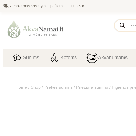
Nemokamas pristatymas paštomatais nuo 50€
Šunims
Katėms
Akvariumams
Home
/
Shop
/
Prekės šunims
/
Priežiūra šunims
/
Higienos pr