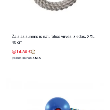
Žaislas šunims iš natūralios virvės, žiedas, XXL,
40 cm
14.80
€
!
Įprasta kaina:
15.58
€