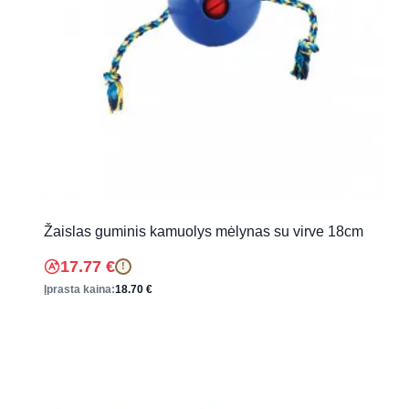
Žaislas guminis kamuolys mėlynas su virve 18cm
17.77
€
!
Įprasta kaina:
18.70
€