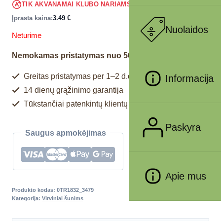
3.32
€
TIK AKVANAMAI KLUBO NARIAMS
!
Įprasta kaina:
3.49
€
Nuolaidos
Neturime
Nemokamas pristatymas nuo 50€
Greitas pristatymas per 1–2 d.d.
Informacija
14 dienų grąžinimo garantija
Tūkstančiai patenkintų klientų
Paskyra
Saugus apmokėjimas
Apie mus
Produkto kodas:
0TR1832_3479
Kategorija:
Virviniai šunims