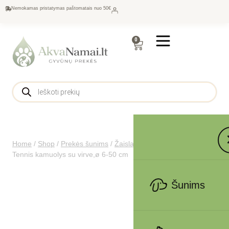
Nemokamas pristatymas paštomatais nuo 50€
0
Home
/
Shop
/
Prekės šunims
/
Žaislai
/
Virviniai šunims
/
Trixie
Tennis kamuolys su virve,ø 6-50 cm
Šunims