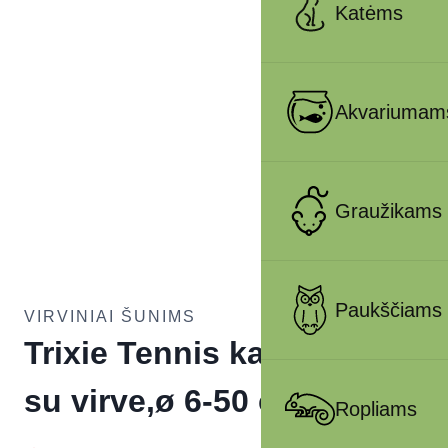
Katėms
Akvariumam
Graužikams
Paukščiams
VIRVINIAI ŠUNIMS
Trixie Tennis kamuolys
su virve,ø 6-50 cm
Ropliams