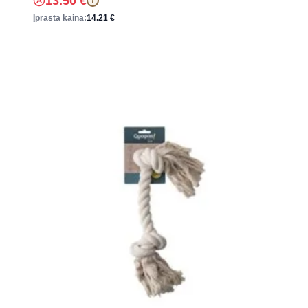
13.50
€
!
Įprasta kaina:
14.21
€