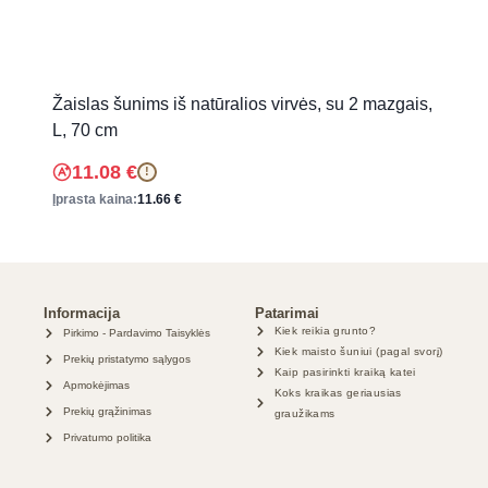
Žaislas šunims iš natūralios virvės, su 2 mazgais,
L, 70 cm
11.08
€
!
Įprasta kaina:
11.66
€
Informacija
Patarimai
Kiek reikia grunto?
Pirkimo - Pardavimo Taisyklės
Kiek maisto šuniui (pagal svorį)
Prekių pristatymo sąlygos
Kaip pasirinkti kraiką katei
Apmokėjimas
Koks kraikas geriausias
Prekių grąžinimas
graužikams
Privatumo politika