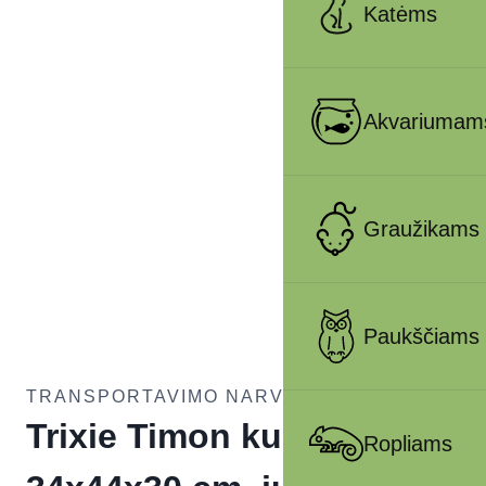
Katėms
Akvariumam
Graužikams
Paukščiams
TRANSPORTAVIMO NARVAI ŠUNIMS
Trixie Timon kuprinė,
Ropliams