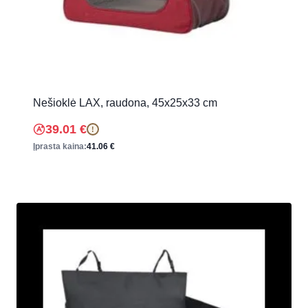
Nešioklė LAX, raudona, 45x25x33 cm
39.01
€
!
Įprasta kaina:
41.06
€