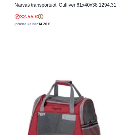
Narvas transportuoti Gulliver 61x40x38 1294.31
32.55
€
!
Įprasta kaina:
34.26
€