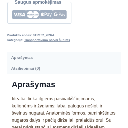
Saugus apmokėjimas
Produkto kodas:
0TR132_28944
Kategorija:
Transportavimo narvai šunims
Aprašymas
Atsiliepimai (0)
Aprašymas
Idealiai tinka ilgiems pasivaikščiojimams,
kelionėms ir žygiams; labai patogus nešioti ir
švelnus nugarai. Anatominės formos, paminkštintos
nugaros dalys ir pečių dirželiai, pralaidūs orui. Su
gerai priglūstančiu juosmens dirželiu idealiam