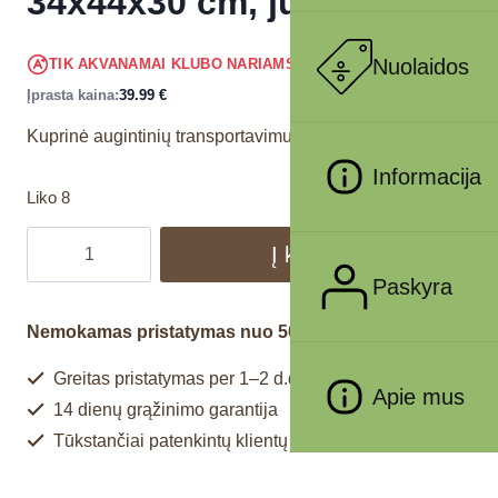
34x44x30 cm, juoda-pilka
37.99
€
Nuolaidos
TIK AKVANAMAI KLUBO NARIAMS
!
Įprasta kaina:
39.99
€
Kuprinė augintinių transportavimui.
Informacija
Liko 8
Į krepšelį
Paskyra
Nemokamas pristatymas nuo 50€
Greitas pristatymas per 1–2 d.d.
Apie mus
14 dienų grąžinimo garantija
Tūkstančiai patenkintų klientų