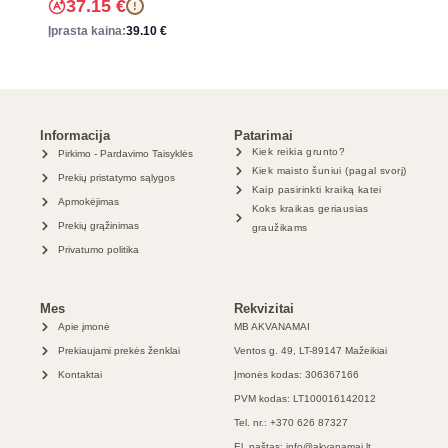
37.15
€
!
Įprasta kaina:
39.10
€
Informacija
Patarimai
Kiek reikia grunto?
Pirkimo - Pardavimo Taisyklės
Kiek maisto šuniui (pagal svorį)
Prekių pristatymo sąlygos
Kaip pasirinkti kraiką katei
Apmokėjimas
Koks kraikas geriausias
Prekių grąžinimas
graužikams
Privatumo politika
Mes
Rekvizitai
Apie įmonė
MB AKVANAMAI
Prekiaujami prekės ženklai
Ventos g. 49, LT-89147 Mažeikiai
Kontaktai
Įmonės kodas: 306367166
PVM kodas: LT100016142012
Tel. nr.: +370 626 87327
El. paštas: info@akvanamai.lt