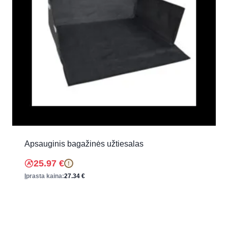
Apsauginis bagažinės užtiesalas
25.97
€
!
Įprasta kaina:
27.34
€