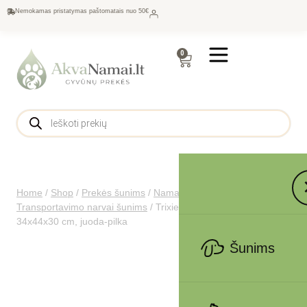
Nemokamas pristatymas paštomatais nuo 50€
0
Home
/
Shop
/
Prekės šunims
/
Namams šunims
/
Transportavimo narvai šunims
/
Trixie Timon kuprinė,
34x44x30 cm, juoda-pilka
Šunims