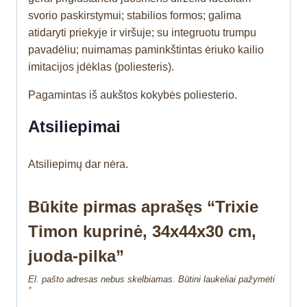
svorio paskirstymui; stabilios formos; galima
atidaryti priekyje ir viršuje; su integruotu trumpu
pavadėliu; nuimamas paminkštintas ėriuko kailio
imitacijos įdėklas (poliesteris).
Pagamintas iš aukštos kokybės poliesterio.
Atsiliepimai
Atsiliepimų dar nėra.
Būkite pirmas aprašęs “Trixie
Timon kuprinė, 34x44x30 cm,
juoda-pilka”
El. pašto adresas nebus skelbiamas.
Būtini laukeliai pažymėti
*