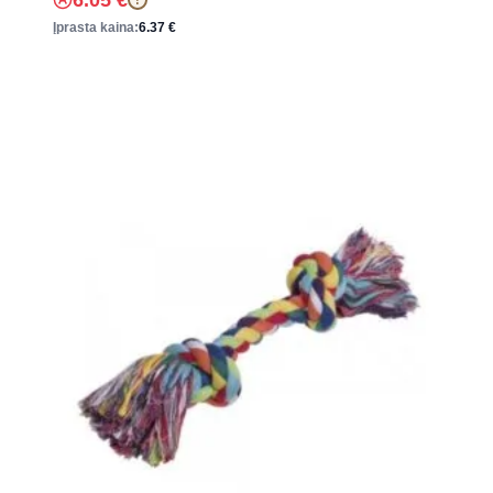
6.05
€
Įprasta kaina:
6.37
€