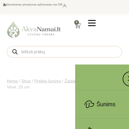
Nemokamas pristatymas paštomatais nuo 50€
0
Home
/
Shop
/
Prekės šunims
/
Žaislai
/
Virviniai šunims
/
Trixie
Virvė, 20 cm
Šunims