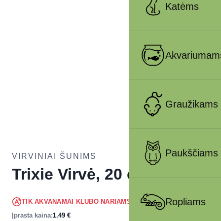
Katėms
Akvariumam
Graužikams
Paukščiams
VIRVINIAI ŠUNIMS
Trixie Virvė, 20 cm
1.42
€
Ropliams
TIK AKVANAMAI KLUBO NARIAMS
!
Įprasta kaina:
1.49
€