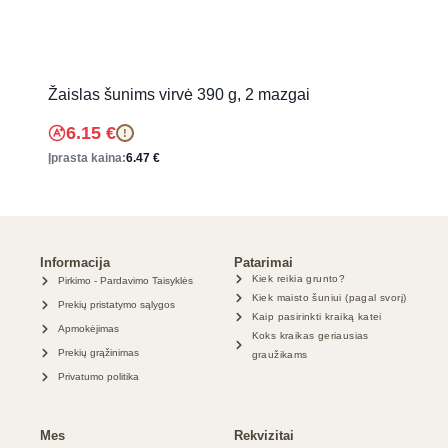
Žaislas šunims virvė 390 g, 2 mazgai
6.15
€
!
Įprasta kaina:
6.47
€
Informacija
Patarimai
Kiek reikia grunto?
Pirkimo - Pardavimo Taisyklės
Kiek maisto šuniui (pagal svorį)
Prekių pristatymo sąlygos
Kaip pasirinkti kraiką katei
Apmokėjimas
Koks kraikas geriausias
Prekių grąžinimas
graužikams
Privatumo politika
Mes
Rekvizitai