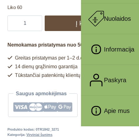
Liko 60
Nuolaidos
Į krepšelį
Nemokamas pristatymas nuo 50€
Informacija
Greitas pristatymas per 1–2 d.d.
14 dienų grąžinimo garantija
Tūkstančiai patenkintų klientų
Paskyra
Saugus apmokėjimas
Apie mus
Produkto kodas:
0TR1842_3271
Kategorija:
Virviniai šunims