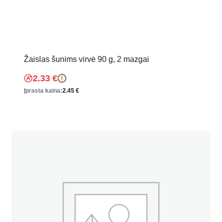
Žaislas šunims virvė 90 g, 2 mazgai
2.33
€
!
Įprasta kaina:
2.45
€