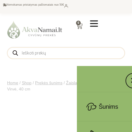
Nemokamas pristatymas paštomatais nuo 50€
0
Home
/
Shop
/
Prekės šunims
/
Žaislai
/
Virviniai šunims
/
Trixie
Virvė, 40 cm
Šunims