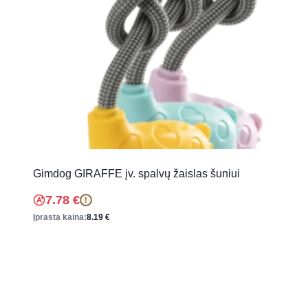
Gimdog GIRAFFE įv. spalvų žaislas šuniui
7.78
€
!
Įprasta kaina:
8.19
€