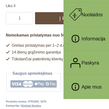
Liko 3
Nuolaidos
Į krepšelį
Nemokamas pristatymas nuo 50€
Informacija
Greitas pristatymas per 1–2 d.d.
14 dienų grąžinimo garantija
Tūkstančiai patenkintų klientų
Paskyra
Saugus apmokėjimas
Apie mus
Produkto kodas:
0TR1842_3276
Kategorija:
Virviniai šunims