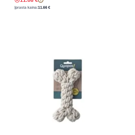
11.08
€
Įprasta kaina:
11.66
€