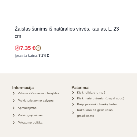
Žaislas šunims iš natūralios virvės, kaulas, L, 23
cm
7.35
€
!
Įprasta kaina:
7.74
€
Informacija
Patarimai
Kiek reikia grunto?
Pirkimo - Pardavimo Taisyklės
Kiek maisto šuniui (pagal svorį)
Prekių pristatymo sąlygos
Kaip pasirinkti kraiką katei
Apmokėjimas
Koks kraikas geriausias
Prekių grąžinimas
graužikams
Privatumo politika