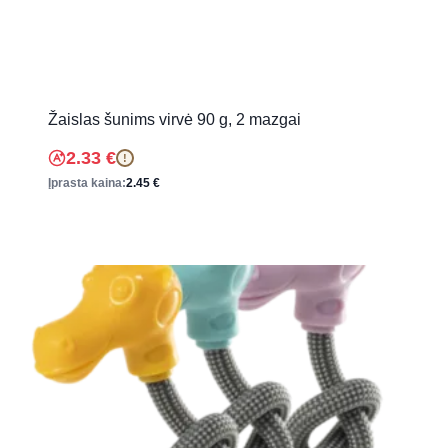
Žaislas šunims virvė 90 g, 2 mazgai
2.33
€
!
Įprasta kaina:
2.45
€