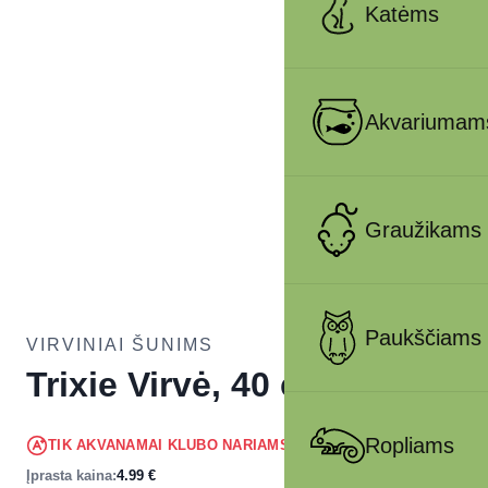
Katėms
Akvariumam
Graužikams
Paukščiams
VIRVINIAI ŠUNIMS
Trixie Virvė, 40 cm
4.74
€
Ropliams
TIK AKVANAMAI KLUBO NARIAMS
!
Įprasta kaina:
4.99
€