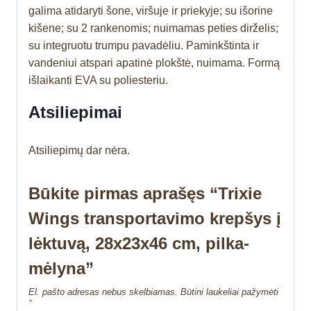
galima atidaryti šone, viršuje ir priekyje; su išorine
kišene; su 2 rankenomis; nuimamas peties dirželis;
su integruotu trumpu pavadėliu. Paminkštinta ir
vandeniui atspari apatinė plokštė, nuimama. Formą
išlaikanti EVA su poliesteriu.
Atsiliepimai
Atsiliepimų dar nėra.
Būkite pirmas aprašęs “Trixie
Wings transportavimo krepšys į
lėktuvą, 28x23x46 cm, pilka-
mėlyna”
El. pašto adresas nebus skelbiamas.
Būtini laukeliai pažymėti
*