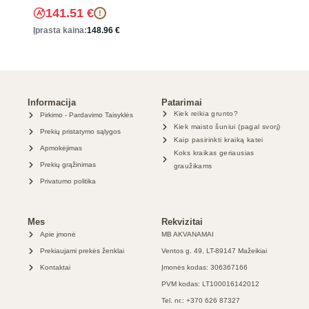
141.51
€
!
Įprasta kaina:
148.96
€
Informacija
Patarimai
Kiek reikia grunto?
Pirkimo - Pardavimo Taisyklės
Kiek maisto šuniui (pagal svorį)
Prekių pristatymo sąlygos
Kaip pasirinkti kraiką katei
Apmokėjimas
Koks kraikas geriausias
Prekių grąžinimas
graužikams
Privatumo politika
Mes
Rekvizitai
Apie įmonė
MB AKVANAMAI
Prekiaujami prekės ženklai
Ventos g. 49, LT-89147 Mažeikiai
Kontaktai
Įmonės kodas: 306367166
PVM kodas: LT100016142012
Tel. nr.: +370 626 87327