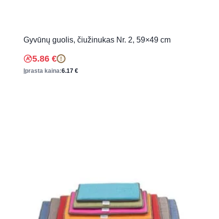
Gyvūnų guolis, čiužinukas Nr. 2, 59×49 cm
5.86
€
!
Įprasta kaina:
6.17
€