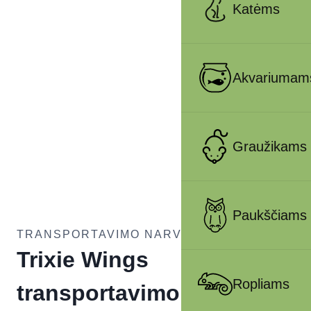
Katėms
Akvariumam
Graužikams
Paukščiams
TRANSPORTAVIMO NARVAI ŠUNIMS
Trixie Wings
Ropliams
transportavimo krepšys į