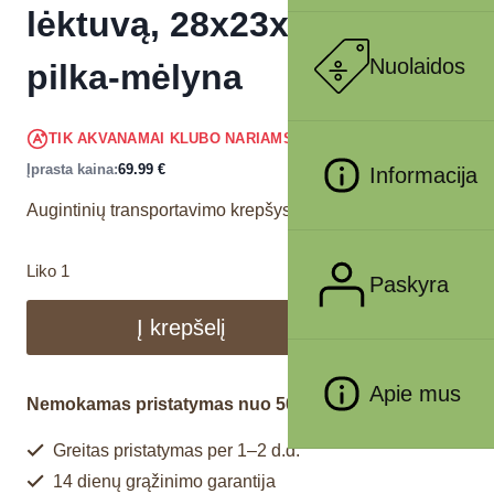
lėktuvą, 28x23x46 cm,
Nuolaidos
pilka-mėlyna
66.49
€
TIK AKVANAMAI KLUBO NARIAMS
!
Įprasta kaina:
69.99
€
Informacija
Augintinių transportavimo krepšys.
Liko 1
Paskyra
Į krepšelį
Apie mus
Nemokamas pristatymas nuo 50€
Greitas pristatymas per 1–2 d.d.
14 dienų grąžinimo garantija