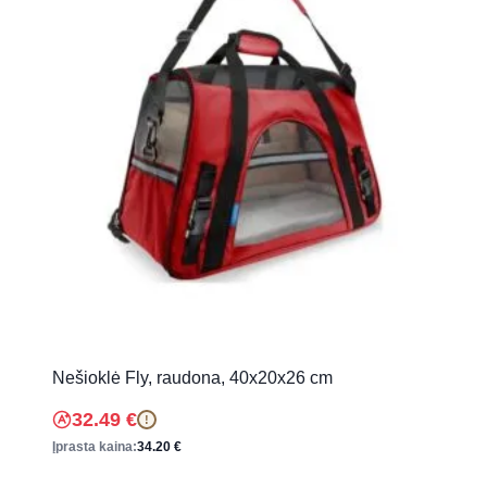
Nešioklė Fly, raudona, 40x20x26 cm
32.49
€
!
Įprasta kaina:
34.20
€