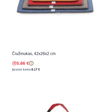
Čiužinukas, 42x26x2 cm
5.86
€
!
Įprasta kaina:
6.17
€