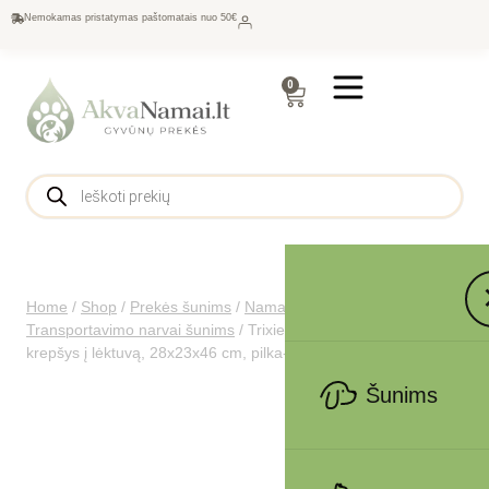
Nemokamas pristatymas paštomatais nuo 50€
0
Home
/
Shop
/
Prekės šunims
/
Namams šunims
/
Transportavimo narvai šunims
/
Trixie Wings transportavimo
krepšys į lėktuvą, 28x23x46 cm, pilka-mėlyna
Šunims