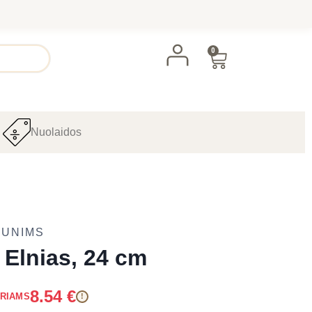
0
Nuolaidos
 ŠUNIMS
Elnias, 24 cm
8.54
€
ARIAMS
!