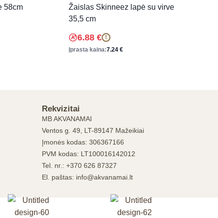
rė 58cm
Žaislas Skinneez lapė su virve
35,5 cm
6.88
€
!
Įprasta kaina:
7.24
€
Rekvizitai
MB AKVANAMAI
Ventos g. 49, LT-89147 Mažeikiai
Įmonės kodas: 306367166
PVM kodas: LT100016142012
Tel. nr.: +370 626 87327
El. paštas: info@akvanamai.lt