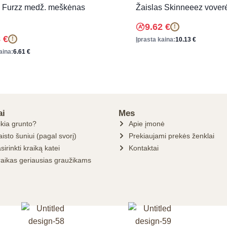
s Furzz medž. meškėnas
Žaislas Skinneeez vove
9.62
€
!
8
€
!
Įprasta kaina:
10.13
€
aina:
6.61
€
ai
Mes
ikia grunto?
Apie įmonė
isto šuniui (pagal svorį)
Prekiaujami prekės ženklai
sirinkti kraiką katei
Kontaktai
raikas geriausias graužikams