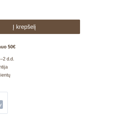
Į krepšelį
nuo 50€
–2 d.d.
tija
lientų