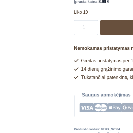
Įprasta kaina:
8.99
€
Liko 19
Nemokamas pristatymas 
Greitas pristatymas per 1
14 dienų grąžinimo garan
Tūkstančiai patenkintų k
Saugus apmokėjimas
Produkto kodas:
0TRX_92004