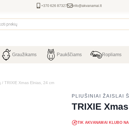
+370 626 87327
info@akvanamai.lt
Graužikams
Paukščiams
Ropliams
s
/
TRIXIE Xmas Elnias, 24 cm
PLIUŠINIAI ŽAISLAI
TRIXIE Xmas 
TIK AKVANAMAI KLUBO N