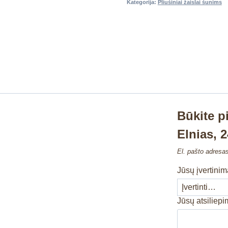
Kategorija:
Pliušiniai žaislai šunims
Būkite p
Elnias, 
El. pašto adresa
Jūsų įvertini
Jūsų atsiliep