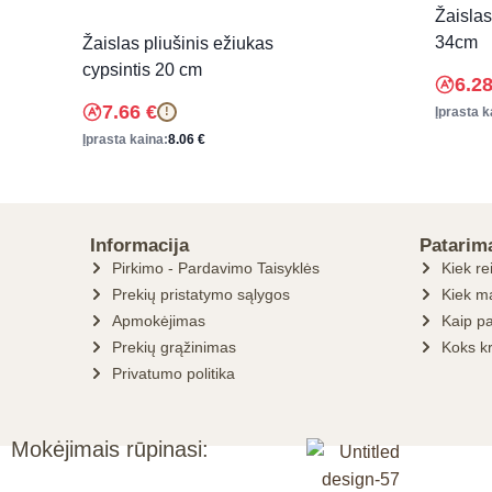
Žaisla
34cm
Žaislas pliušinis ežiukas
cypsintis 20 cm
6.2
7.66
€
Įprasta k
!
Įprasta kaina:
8.06
€
Informacija
Patarim
Pirkimo - Pardavimo Taisyklės
Kiek re
Prekių pristatymo sąlygos
Kiek ma
Apmokėjimas
Kaip pa
Prekių grąžinimas
Koks k
Privatumo politika
Mokėjimais rūpinasi: