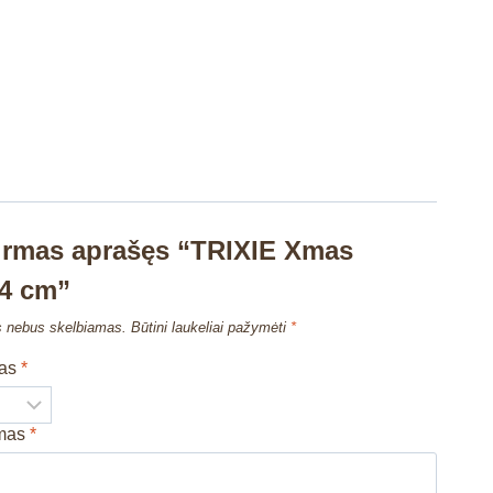
irmas aprašęs “TRIXIE Xmas
24 cm”
s nebus skelbiamas.
Būtini laukeliai pažymėti
*
mas
*
imas
*