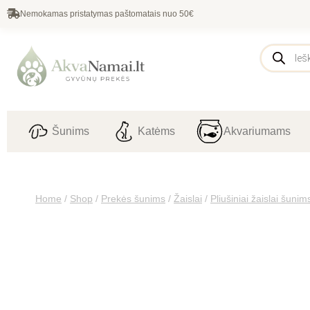
Nemokamas pristatymas paštomatais nuo 50€
Šunims
Katėms
Akvariumams
Home
/
Shop
/
Prekės šunims
/
Žaislai
/
Pliušiniai žaislai šunim