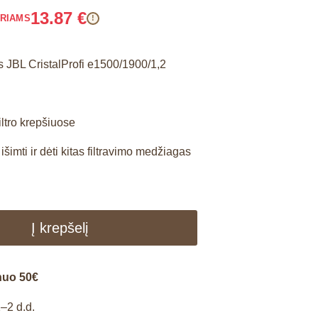
13.87
€
ARIAMS
!
s JBL CristalProfi e1500/1900/1,2
iltro krepšiuose
išimti ir dėti kitas filtravimo medžiagas
Į krepšelį
nuo 50€
–2 d.d.