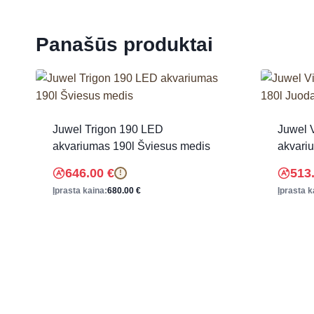
Panašūs produktai
Juwel Trigon 190 LED
Juwel 
akvariumas 190l Šviesus medis
akvari
646.00
€
513
!
Įprasta kaina:
680.00
€
Įprasta k