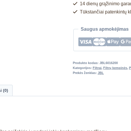
14 dienų grąžinimo garan
Tūkstančiai patenkintų k
Saugus apmokėjimas
Produkto kodas:
JBL6016200
Kategorijos:
Filtrai
,
Filtrų kempinės
,
P
Prekės ženklas:
JBL
i (0)