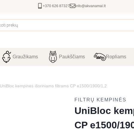
+370 626 87327
info@akvanamai.lt
Graužikams
Paukščiams
Ropliams
UniBloc kempinės išoriniams filtrams CP e1500/1900/1,2
FILTRŲ KEMPINĖS
UniBloc kemp
CP e1500/190