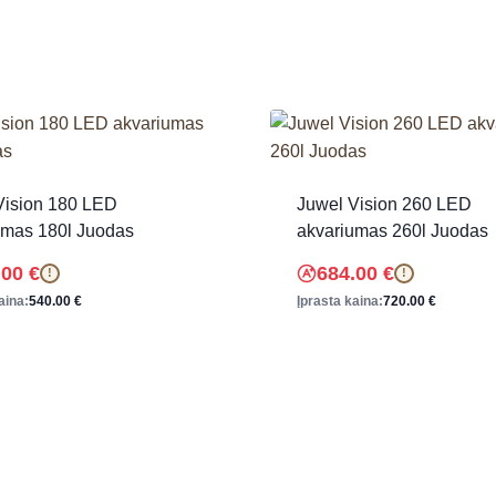
Vision 180 LED
Juwel Vision 260 LED
umas 180l Juodas
akvariumas 260l Juodas
.00
€
684.00
€
!
!
aina:
540.00
€
Įprasta kaina:
720.00
€