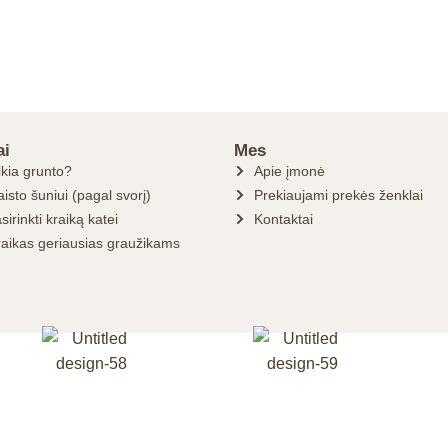
ai
Mes
ikia grunto?
Apie įmonė
isto šuniui (pagal svorį)
Prekiaujami prekės ženklai
sirinkti kraiką katei
Kontaktai
raikas geriausias graužikams