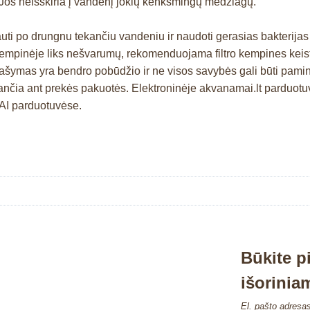
. Jos neišskiria į vandenį jokių kenksmingų medžiagų.
i po drungnu tekančiu vandeniu ir naudoti gerasias bakterijas (
o kempinėje liks nešvarumų, rekomenduojama filtro kempines kei
prašymas yra bendro pobūdžio ir ne visos savybės gali būti pam
ia ant prekės pakuotės. Elektroninėje akvanamai.lt parduotuvėj
MAI parduotuvėse.
Būkite p
išorinia
El. pašto adresa