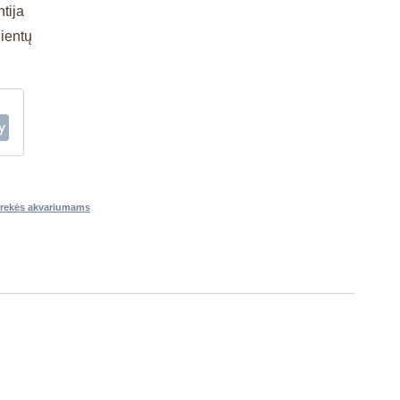
tija
lientų
rekės akvariumams