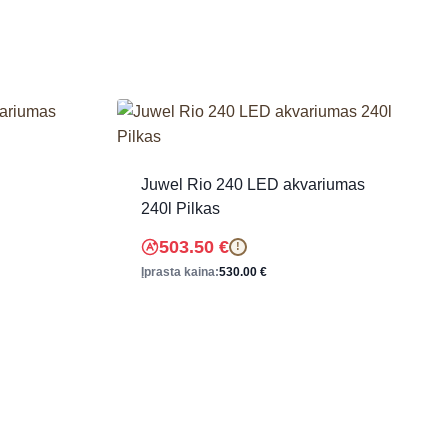
Juwel Rio 240 LED akvariumas
240l Pilkas
503.50
€
!
Įprasta kaina:
530.00
€