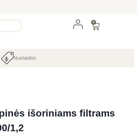
0
Nuolaidos
inės išoriniams filtrams
0/1,2