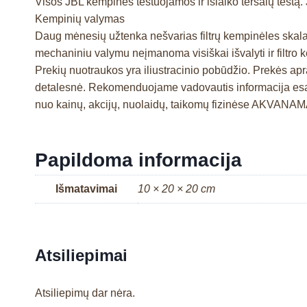
Visos JBL kempinės testuojamos ir išlaiko teršalų testą
Kempinių valymas
Daug mėnesių užtenka nešvarias filtrų kempinėles skalaut
mechaniniu valymu neįmanoma visiškai išvalyti ir filtr
Prekių nuotraukos yra iliustracinio pobūdžio. Prekės a
detalesnė. Rekomenduojame vadovautis informacija esanč
nuo kainų, akcijų, nuolaidų, taikomų fizinėse AKVANA
Papildoma informacija
Išmatavimai
10 × 20 × 20 cm
Atsiliepimai
Atsiliepimų dar nėra.