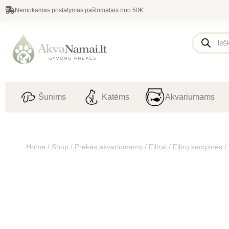
Nemokamas pristatymas paštomatais nuo 50€
Šunims
Katėms
Akvariumams
Home
/
Shop
/
Prekės akvariumams
/
Filtrai
/
Filtrų kempinės
/