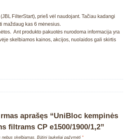
JBL FilterStart), prieš vėl naudojant. Tačiau kadangi
sti maždaug kas 6 mėnesius.
inėtos. Ant produkto pakuotės nurodoma informacija yra
e skelbiamos kainos, akcijos, nuolaidos gali skirtis
irmas aprašęs “UniBloc kempinės
ms filtrams CP e1500/1900/1,2”
s nebus skelbiamas.
Būtini laukeliai pažymėti
*