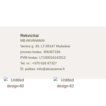
Rekvizitai
MB AKVANAMAI
Ventos g. 49, LT-89147 Mažeikiai
Įmonės kodas: 306367166
PVM kodas: LT100016142012
Tel. nr.: +370 626 87327
El. paštas: info@akvanamai.lt