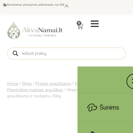
Nemokamas pristatymas paštomatais nuo 50€
0
Home
/
Shop
/
Prekės graužikams
/
Maistas graužikams
/
Pagrindinis maistas graužikas
/
Vitapol Standart kokteilis
graužikams ir triušiams 20kg
Šunims