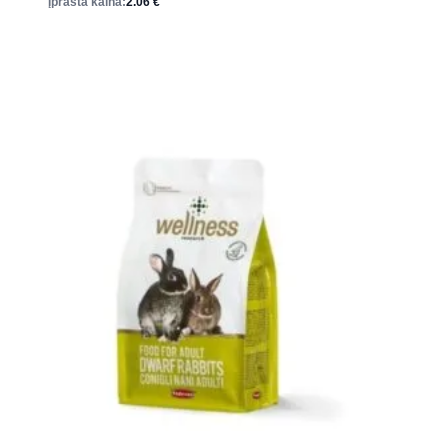
Įprasta kaina:
2.06
€