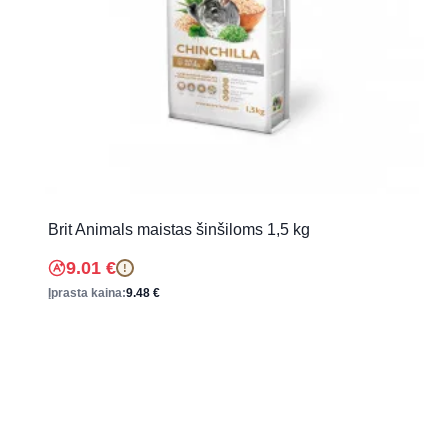
Brit Animals maistas šinšiloms 1,5 kg
9.01
€
!
Įprasta kaina:
9.48
€