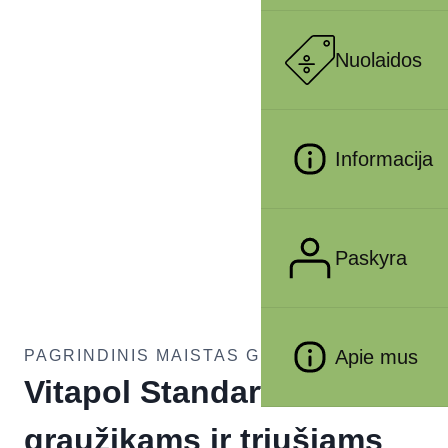
Nuolaidos
Informacija
Paskyra
Apie mus
PAGRINDINIS MAISTAS GRAUŽIKAS
Vitapol Standart kokteilis
graužikams ir triušiams