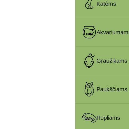
Katėms
Akvariumam
Graužikams
Paukščiams
Ropliams