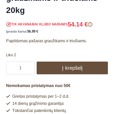
20kg
54.14
€
TIK AKVANAMAI KLUBO NARIAMS
!
Įprasta kaina:
56.99
€
Papildomas pašaras graužikams ir triušiams.
Liko 2
Į krepšelį
Nemokamas pristatymas nuo 50€
Greitas pristatymas per 1–2 d.d.
14 dienų grąžinimo garantija
Tūkstančiai patenkintų klientų