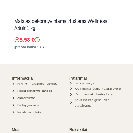
Maistas dekoratyviniams triušiams Wellness
Adult 1 kg
5.58
€
!
Įprasta kaina:
5.87
€
Informacija
Patarimai
Kiek reikia grunto?
Pirkimo - Pardavimo Taisyklės
Kiek maisto šuniui (pagal svorį)
Prekių pristatymo sąlygos
Kaip pasirinkti kraiką katei
Apmokėjimas
Koks kraikas geriausias
Prekių grąžinimas
graužikams
Privatumo politika
Mes
Rekvizitai