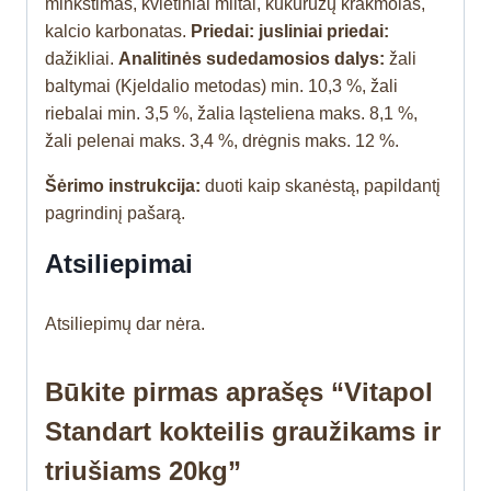
minkštimas, kvietiniai miltai, kukurūzų krakmolas,
kalcio karbonatas.
Priedai: jusliniai priedai:
dažikliai.
Analitinės sudedamosios dalys:
žali
baltymai (Kjeldalio metodas) min. 10,3 %, žali
riebalai min. 3,5 %, žalia ląsteliena maks. 8,1 %,
žali pelenai maks. 3,4 %, drėgnis maks. 12 %.
Šėrimo instrukcija:
duoti kaip skanėstą, papildantį
pagrindinį pašarą.
Atsiliepimai
Atsiliepimų dar nėra.
Būkite pirmas aprašęs “Vitapol
Standart kokteilis graužikams ir
triušiams 20kg”