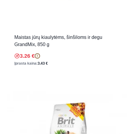
Maistas jūrų kiaulytėms, šinšiloms ir degu
GrandMix, 850 g
3.26
€
!
Įprasta kaina:
3.43
€