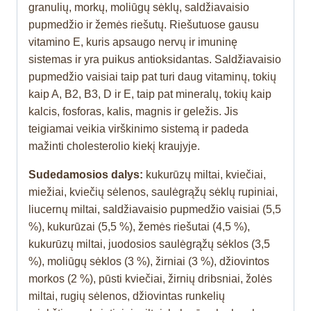
granulių, morkų, moliūgų sėklų, saldžiavaisio
pupmedžio ir žemės riešutų. Riešutuose gausu
vitamino E, kuris apsaugo nervų ir imuninę
sistemas ir yra puikus antioksidantas. Saldžiavaisio
pupmedžio vaisiai taip pat turi daug vitaminų, tokių
kaip A, B2, B3, D ir E, taip pat mineralų, tokių kaip
kalcis, fosforas, kalis, magnis ir geležis. Jis
teigiamai veikia virškinimo sistemą ir padeda
mažinti cholesterolio kiekį kraujyje.
Sudedamosios dalys:
kukurūzų miltai, kviečiai,
miežiai, kviečių sėlenos, saulėgrąžų sėklų rupiniai,
liucernų miltai, saldžiavaisio pupmedžio vaisiai (5,5
%), kukurūzai (5,5 %), žemės riešutai (4,5 %),
kukurūzų miltai, juodosios saulėgrąžų sėklos (3,5
%), moliūgų sėklos (3 %), žirniai (3 %), džiovintos
morkos (2 %), pūsti kviečiai, žirnių dribsniai, žolės
miltai, rugių sėlenos, džiovintas runkelių