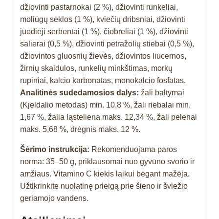
džiovinti pastarnokai (2 %), džiovinti runkeliai,
moliūgų sėklos (1 %), kviečių dribsniai, džiovinti
juodieji serbentai (1 %), čiobreliai (1 %), džiovinti
salierai (0,5 %), džiovinti petražolių stiebai (0,5 %),
džiovintos gluosnių žievės, džiovintos liucernos,
žirnių skaidulos, runkelių minkštimas, morkų
rupiniai, kalcio karbonatas, monokalcio fosfatas.
Analitinės sudedamosios dalys:
žali baltymai
(Kjeldalio metodas) min. 10,8 %, žali riebalai min.
1,67 %, žalia ląsteliena maks. 12,34 %, žali pelenai
maks. 5,68 %, drėgnis maks. 12 %.
Šėrimo instrukcija:
Rekomenduojama paros
norma: 35–50 g, priklausomai nuo gyvūno svorio ir
amžiaus. Vitamino C kiekis laikui bėgant mažėja.
Užtikrinkite nuolatinę prieigą prie šieno ir šviežio
geriamojo vandens.