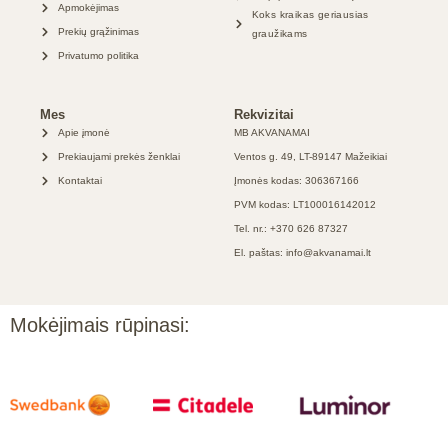
Apmokėjimas
Koks kraikas geriausias
Prekių grąžinimas
graužikams
Privatumo politika
Mes
Rekvizitai
Apie įmonė
MB AKVANAMAI
Prekiaujami prekės ženklai
Ventos g. 49, LT-89147 Mažeikiai
Kontaktai
Įmonės kodas: 306367166
PVM kodas: LT100016142012
Tel. nr.: +370 626 87327
El. paštas: info@akvanamai.lt
Mokėjimais rūpinasi: