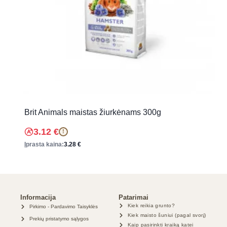
Brit Animals maistas žiurkėnams 300g
3.12
€
!
Įprasta kaina:
3.28
€
Informacija
Patarimai
Kiek reikia grunto?
Pirkimo - Pardavimo Taisyklės
Kiek maisto šuniui (pagal svorį)
Prekių pristatymo sąlygos
Kaip pasirinkti kraiką katei