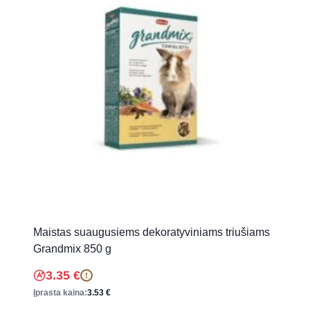
Maistas suaugusiems dekoratyviniams triušiams
Grandmix 850 g
3.35
€
!
Įprasta kaina:
3.53
€