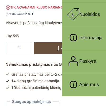
2.75
€
TIK AKVANAMAI KLUBO NARIAMS
!
Nuolaidos
Įprasta kaina:
2.89
€
Visavertis pašaras jūrų kiaulytėms.
Liko 545
Informacija
Į krepšelį
Paskyra
Nemokamas pristatymas nuo 50€
Greitas pristatymas per 1–2 d.d.
14 dienų grąžinimo garantija
Apie mus
Tūkstančiai patenkintų klientų
Saugus apmokėjimas