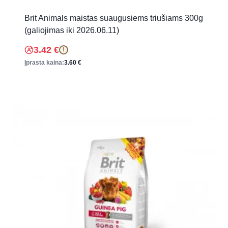
Brit Animals maistas suaugusiems triušiams 300g
(galiojimas iki 2026.06.11)
3.42
€
!
Įprasta kaina:
3.60
€