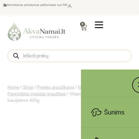
Nemokamas pristatymas paštomatais nuo 50€
0
Home
/
Shop
/
Prekės graužikams
/
Maistas graužikams
/
Pagrindinis maistas graužikas
/
Vitapol visavertis pašaras jūrų
kiaulytėms 400g
Šunims