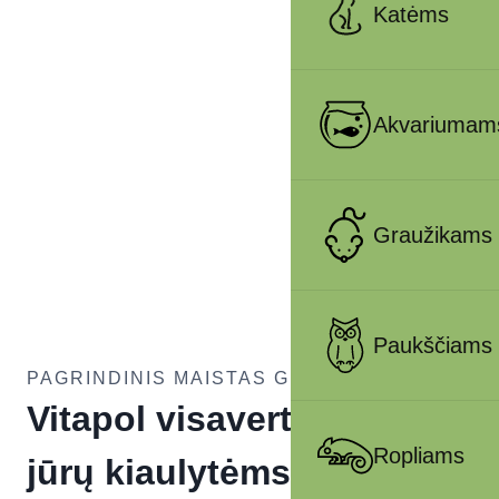
Katėms
Akvariumam
Graužikams
Paukščiams
PAGRINDINIS MAISTAS GRAUŽIKAS
Vitapol visavertis pašaras
Ropliams
jūrų kiaulytėms 400g