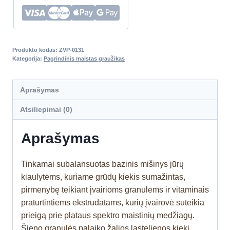
Produkto kodas:
ZVP-0131
Kategorija:
Pagrindinis maistas graužikas
Aprašymas
Atsiliepimai (0)
Aprašymas
Tinkamai subalansuotas bazinis mišinys jūrų
kiaulytėms, kuriame grūdų kiekis sumažintas,
pirmenybę teikiant įvairioms granulėms ir vitaminais
praturtintiems ekstrudatams, kurių įvairovė suteikia
prieigą prie plataus spektro maistinių medžiagų.
Šieno granulės palaiko žalios ląstelienos kiekį,