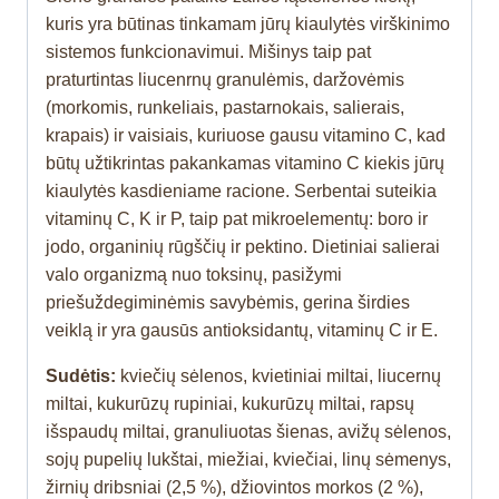
kuris yra būtinas tinkamam jūrų kiaulytės virškinimo
sistemos funkcionavimui. Mišinys taip pat
praturtintas liucenrnų granulėmis, daržovėmis
(morkomis, runkeliais, pastarnokais, salierais,
krapais) ir vaisiais, kuriuose gausu vitamino C, kad
būtų užtikrintas pakankamas vitamino C kiekis jūrų
kiaulytės kasdieniame racione. Serbentai suteikia
vitaminų C, K ir P, taip pat mikroelementų: boro ir
jodo, organinių rūgščių ir pektino. Dietiniai salierai
valo organizmą nuo toksinų, pasižymi
priešuždegiminėmis savybėmis, gerina širdies
veiklą ir yra gausūs antioksidantų, vitaminų C ir E.
Sudėtis:
kviečių sėlenos, kvietiniai miltai, liucernų
miltai, kukurūzų rupiniai, kukurūzų miltai, rapsų
išspaudų miltai, granuliuotas šienas, avižų sėlenos,
sojų pupelių lukštai, miežiai, kviečiai, linų sėmenys,
žirnių dribsniai (2,5 %), džiovintos morkos (2 %),