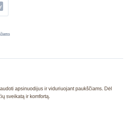
ščiams
naudoti apsinuodijus ir viduriuojant paukščiams. Dėl
ių sveikatą ir komfortą.