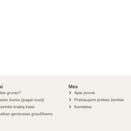
ai
Mes
ikia grunto?
Apie įmonė
isto šuniui (pagal svorį)
Prekiaujami prekės ženklai
sirinkti kraiką katei
Kontaktai
raikas geriausias graužikams