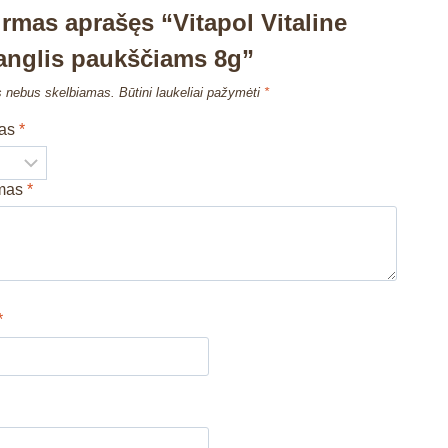
irmas aprašęs “Vitapol Vitaline
 anglis paukščiams 8g”
s nebus skelbiamas.
Būtini laukeliai pažymėti
*
mas
*
imas
*
*