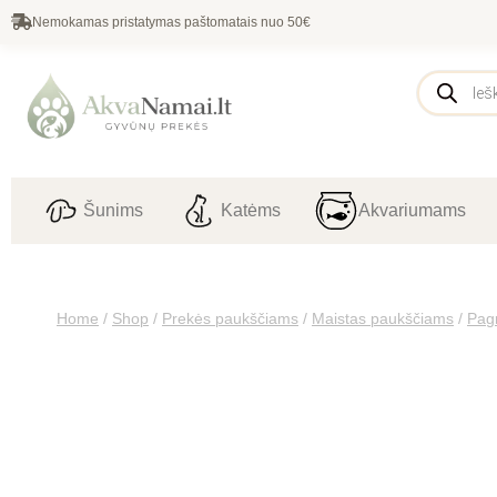
Nemokamas pristatymas paštomatais nuo 50€
Šunims
Katėms
Akvariumams
Home
/
Shop
/
Prekės paukščiams
/
Maistas paukščiams
/
Pagr