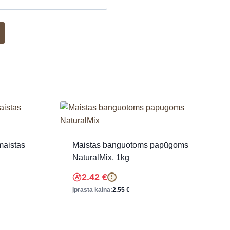
maistas
Maistas banguotoms papūgoms
NaturalMix, 1kg
2.42
€
!
Įprasta kaina:
2.55
€