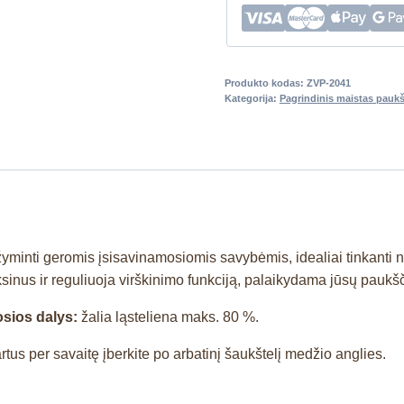
Produkto kodas:
ZVP-2041
Kategorija:
Pagrindinis maistas pauk
ižyminti geromis įsisavinamosiomis savybėmis, idealiai tinkanti 
ksinus ir reguliuoja virškinimo funkciją, palaikydama jūsų paukšč
sios dalys:
žalia ląsteliena maks. 80 %.
rtus per savaitę įberkite po arbatinį šaukštelį medžio anglies.