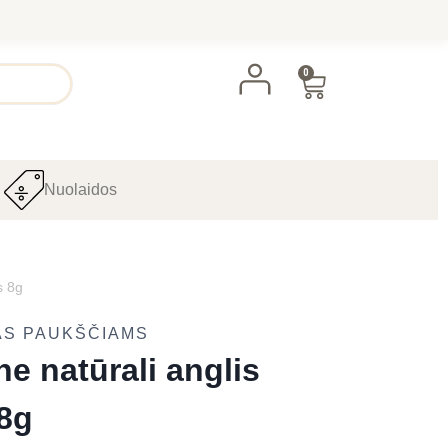
0
Nuolaidos
s 8g
AS PAUKŠČIAMS
ine natūrali anglis
8g