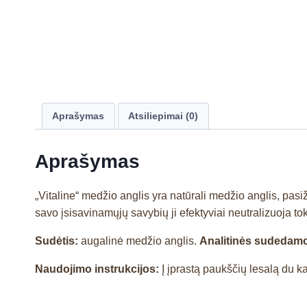
Aprašymas
Atsiliepimai (0)
Aprašymas
„Vitaline“ medžio anglis yra natūrali medžio anglis, pas
savo įsisavinamųjų savybių ji efektyviai neutralizuoja to
Sudėtis:
augalinė medžio anglis.
Analitinės sudedamo
Naudojimo instrukcijos:
Į įprastą paukščių lesalą du ka