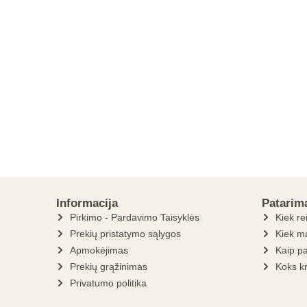
Informacija
Patarim
Pirkimo - Pardavimo Taisyklės
Kiek re
Prekių pristatymo sąlygos
Kiek ma
Apmokėjimas
Kaip pa
Prekių grąžinimas
Koks k
Privatumo politika