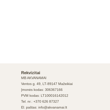
Rekvizitai
MB AKVANAMAI
Ventos g. 49, LT-89147 Mažeikiai
Įmonės kodas: 306367166
PVM kodas: LT100016142012
Tel. nr.: +370 626 87327
El. paštas: info@akvanamai.lt