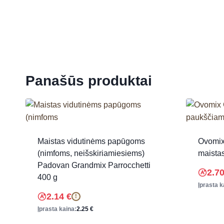
Panašūs produktai
Maistas vidutinėms papūgoms
Ovomix
(nimfoms, neišskiriamiesiems)
maista
Padovan Grandmix Parrocchetti
2.7
400 g
Įprasta k
2.14
€
!
Įprasta kaina:
2.25
€