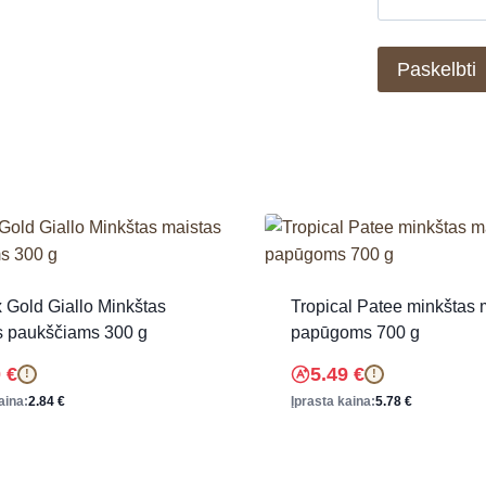
 Gold Giallo Minkštas
Tropical Patee minkštas 
s paukščiams 300 g
papūgoms 700 g
0
€
5.49
€
!
!
aina:
2.84
€
Įprasta kaina:
5.78
€