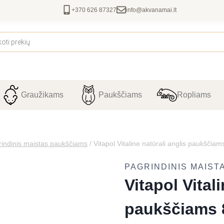
+370 626 87327
info@akvanamai.lt
Graužikams
Paukščiams
Ropliams
indinis maistas paukščiams
/
Vitapol Vitaline natūrali anglis paukščiam
PAGRINDINIS MAIST
Vitapol Vital
paukščiams 