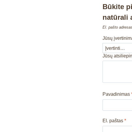
Būkite p
natūrali
El. pašto adresa
Jūsų įvertini
Jūsų atsiliep
Pavadinimas
El. paštas
*