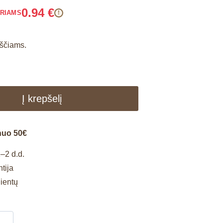
0.94
€
ARIAMS
!
kščiams.
Į krepšelį
nuo 50€
–2 d.d.
tija
lientų