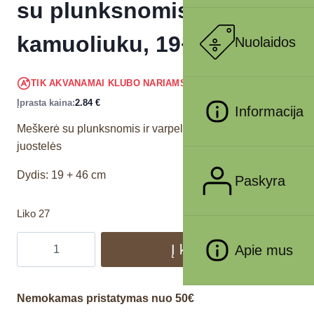
su plunksnomis ir
kamuoliuku, 19+46 cm
Nuolaidos
2.70
€
TIK AKVANAMAI KLUBO NARIAMS
!
Įprasta kaina:
2.84
€
Informacija
Meškerė su plunksnomis ir varpeliu ant guminės
juostelės
Dydis: 19 + 46 cm
Paskyra
Liko 27
Į krepšelį
Apie mus
Nemokamas pristatymas nuo 50€