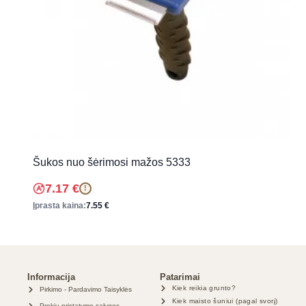
Šukos nuo šėrimosi mažos 5333
7.17
€
!
Įprasta kaina:
7.55
€
Informacija
Patarimai
Kiek reikia grunto?
Pirkimo - Pardavimo Taisyklės
Kiek maisto šuniui (pagal svorį)
Prekių pristatymo sąlygos