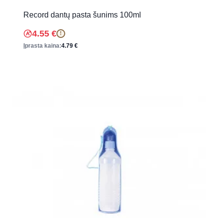
Record dantų pasta šunims 100ml
4.55
€
!
Įprasta kaina:
4.79
€