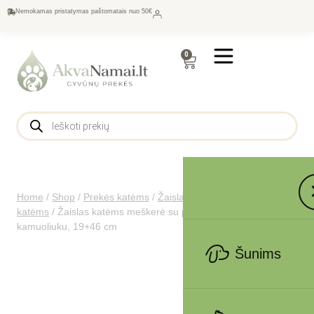
Nemokamas pristatymas paštomatais nuo 50€
0
Home
/
Shop
/
Prekės katėms
/
Žaislai katėms
/
Lazdelės
katėms
/
Žaislas katėms meškerė su plunksnomis ir
kamuoliuku, 19+46 cm
Šunims