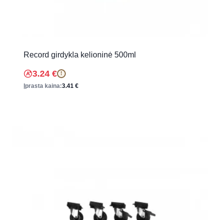
Record girdykla kelioninė 500ml
3.24
€
!
Įprasta kaina:
3.41
€