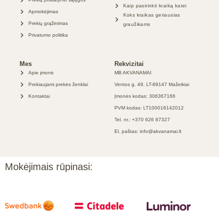
Kaip pasirinkti kraiką katei
Apmokėjimas
Koks kraikas geriausias
Prekių grąžinimas
graužikams
Privatumo politika
Mes
Rekvizitai
Apie įmonė
MB AKVANAMAI
Prekiaujami prekės ženklai
Ventos g. 49, LT-89147 Mažeikiai
Kontaktai
Įmonės kodas: 306367166
PVM kodas: LT100016142012
Tel. nr.: +370 626 87327
El. paštas: info@akvanamai.lt
Mokėjimais rūpinasi: